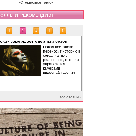
«Стервозное танго»
ОЛЛЕГИ РЕКОМЕНДУЮТ
1
2
3
4
5
ска» завершает оперный сезон
Вне времени: философи
Хрустальные башмачки
«Бах. Революционная 
«Саломея» в Израильс
Новая постановка
геометрия красоты
льду
переносит историю в
сегодняшнюю
реальность, которая
управляется
камерами
видеонаблюдения
Все статьи »