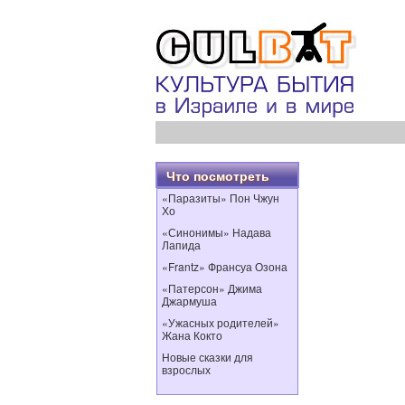
Что посмотреть
«Паразиты» Пон Чжун
Хо
«Синонимы» Надава
Лапида
«Frantz» Франсуа Озона
«Патерсон» Джима
Джармуша
«Ужасных родителей»
Жана Кокто
Новые сказки для
взрослых