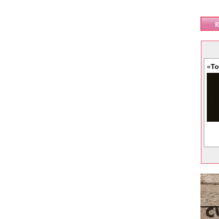
К
«То