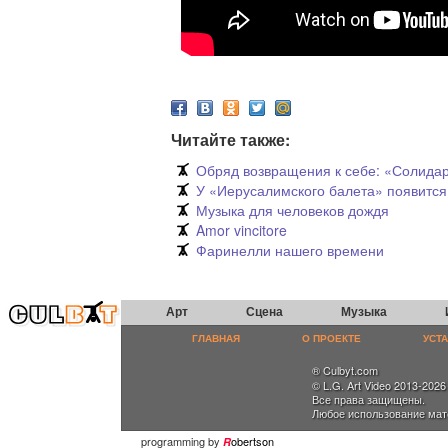
Читайте также:
Обряд возвращения к себе: «Солида
У «Иерусалимского балета» появится
Музыка для человеков дождя
Amor vincitore
Фаринелли нашего времени
Арт
Сцена
Музыка
ГЛАВНАЯ
О ПРОЕКТЕ
УСТ
® Culbyt.com
© L.G. Art Video 2013-2026
Все права защищены.
Любое использование мат
programming by
obertson
R