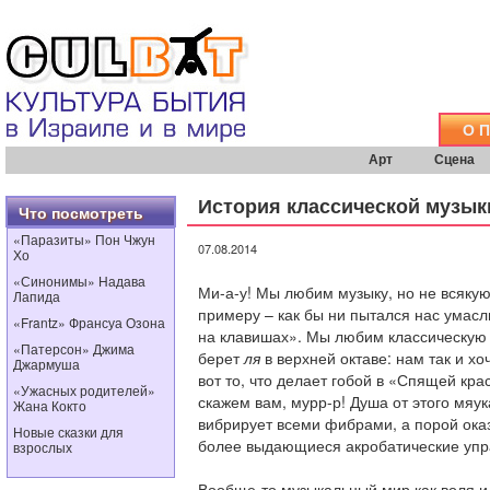
О 
Арт
Сцена
История классической музык
Что посмотреть
«Паразиты» Пон Чжун
07.08.2014
Хо
«Синонимы» Надава
Ми-а-у! Мы любим музыку, но не всякую
Лапида
примеру – как бы ни пытался нас умас
«Frantz» Франсуа Озона
на клавишах». Мы любим классическую м
«Патерсон» Джима
берет
ля
в верхней октаве: нам так и хо
Джармуша
вот то, что делает гобой в «Спящей кра
«Ужасных родителей»
скажем вам, мурр-р! Душа от этого мяук
Жана Кокто
вибрирует всеми фибрами, а порой ока
Новые сказки для
более выдающиеся акробатические упр
взрослых
Вообще-то музыкальный мир как воля и