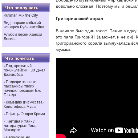
довольно сложная. Поэтому мы и решили
Что послушать
Kutiman Mix the City
Григорианский хорал
Видеоархив событий
конкурса Рубинштейна
В начале был один голос. Пение в одну 
Альбом песен Ханоха
это папа Григорий I (а может, и не он). 
Левина
григорианского хорала вымяукалась вс
музыка.
Что почитать
«Год, прожитый
по‑библейски» Эя Джея
Джейкобса
«Подозрительные
пассажиры твоих
ночных поездов» Ёко
Тавада
«Комедию д'искусства»
Кристофера Мура
«Пфитц» Эндрю Крами
«Тинтина и тайну
литературы» Тома
Маккарти
«Неполную, но