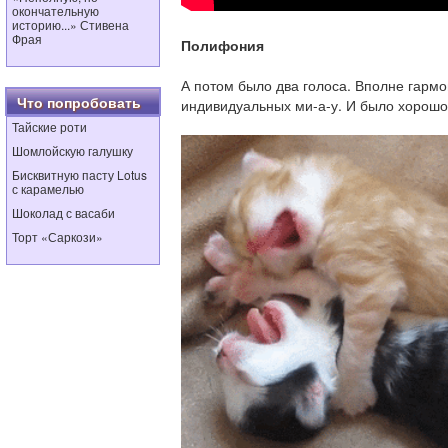
окончательную
историю...» Стивена
Фрая
Полифония
А потом было два голоса.
Вполне гармо
Что попробовать
индивидуальных ми-а-у. И было хорошо
Тайские роти
Шомлойскую галушку
Бисквитную пасту Lotus
с карамелью
Шоколад с васаби
Торт «Саркози»