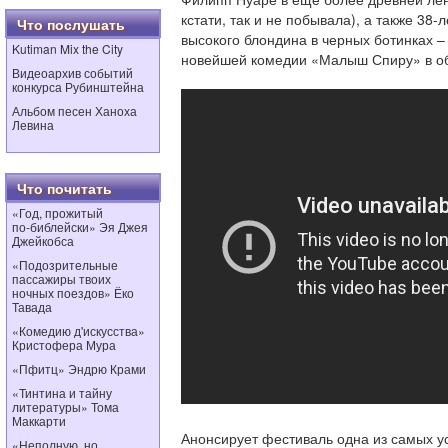
кстати, так и не побывала), а также 38
Что послушать
высокого блондина в черных ботинках –
Kutiman Mix the City
новейшей комедии «Малыш Спиру» в об
Видеоархив событий
конкурса Рубинштейна
Альбом песен Ханоха
Левина
Что почитать
«Год, прожитый
по‑библейски» Эя Джея
Джейкобса
«Подозрительные
пассажиры твоих
ночных поездов» Ёко
Тавада
«Комедию д'искусства»
Кристофера Мура
«Пфитц» Эндрю Крами
«Тинтина и тайну
литературы» Тома
Маккарти
Анонсирует фестиваль одна из самых у
«Неполную, но