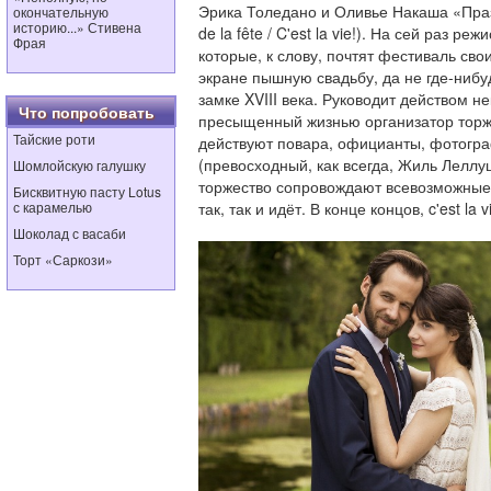
Эрика Толедано и Оливье Накаша «Пра
окончательную
историю...» Стивена
de la fête / C'est la vie!). На сей раз 
Фрая
которые, к слову, почтят фестиваль сво
экране пышную свадьбу, да не где-ниб
замке XVIII века. Руководит действом н
Что попробовать
пресыщенный жизнью организатор торже
Тайские роти
действуют повара, официанты, фотогр
(превосходный, как всегда, Жиль Лелл
Шомлойскую галушку
торжество сопровождают всевозможные к
Бисквитную пасту Lotus
с карамелью
так, так и идёт. В конце концов, c'est la v
Шоколад с васаби
Торт «Саркози»