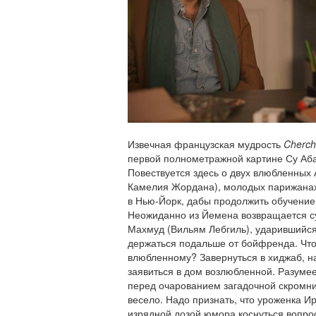
Извечная французская мудрость
Cherch
первой полнометражной картине Су Аба
Повествуется здесь о двух влюбленных
Камелия Жордана), молодых парижанах
в Нью-Йорк, дабы продолжить обучение
Неожиданно из Йемена возвращается с
Махмуд (Вильям Лебгиль), ударившийся 
держаться подальше от бойфренда. Что
влюбленному? Завернуться в хиджаб, н
заявиться в дом возлюбленной. Разумее
перед очарованием загадочной скромниц
весело. Надо признать, что уроженка И
изрядной дозой юмора коснуться вопрос