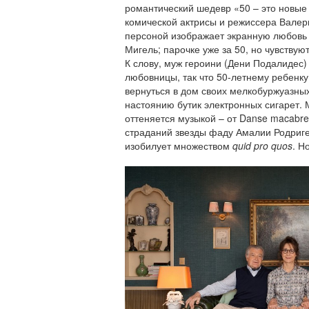
романтический шедевр «50 – это новые 
комической актрисы и режиссера Валер
персоной изображает экранную любовь 
Мигель; парочке уже за 50, но чувствую
К слову, муж героини (Дени Подалидес)
любовницы, так что 50-летнему ребен
вернуться в дом своих мелкобуржуазных
настоянию бутик электронных сигарет.
оттеняется музыкой – от Danse macabr
страданий звезды фаду Амалии Родригес
изобилует множеством
quid pro quos
. Н