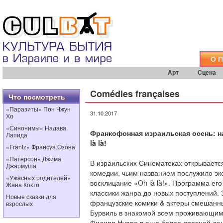
О 
Арт
Сцена
Comédies françaises
Что посмотреть
«Паразиты» Пон Чжун
31.10.2017
Хо
«Синонимы» Надава
Франкофонная израильская осень: н
Лапида
là là!
«Frantz» Франсуа Озона
«Патерсон» Джима
В израильских Синематеках открываетс
Джармуша
комедии, чьим названием послужило эк
«Ужасных родителей»
восклицание «Oh là là!». Программа ег
Жана Кокто
классики жанра до новых поступлений.
Новые сказки для
французские комики & актеры смешанн
взрослых
Бурвиль в знакомой всем проживающим 
Филипп Нуаре в еще более древней лент