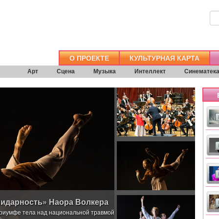
О ПРОЕКТЕ
КУЛЬТУРНАЯ КАРТА
Арт
Сцена
Музыка
Интеллект
Синематек
В
лидарность» Наора Волкера
триумфе тела над национальной травмой