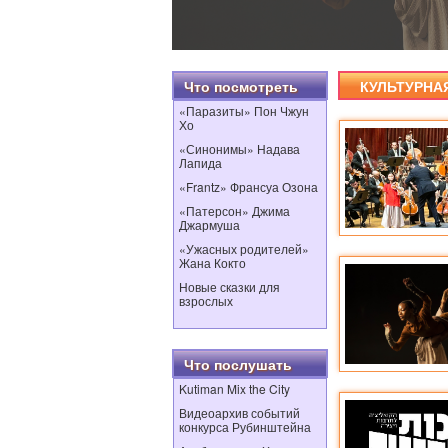
Что посмотреть
КУЛЬТУРНА
«Паразиты» Пон Чжун
Хо
«Синонимы» Надава
Лапида
«Frantz» Франсуа Озона
«Патерсон» Джима
Джармуша
«Ужасных родителей»
Жана Кокто
Новые сказки для
взрослых
Что послушать
Kutiman Mix the City
Видеоархив событий
конкурса Рубинштейна