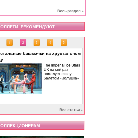
Весь раздел »
ОЛЛЕГИ РЕКОМЕНДУЮТ
1
2
3
4
5
стальные башмачки на хрустальном
«Тоска» завершает опе
«Бах. Революционная 
«Саломея» в Израильс
Палиндром: музыкальн
ду
времени
The Imperial Ice Stars
UK на сей раз
пожалует с шоу-
балетом «Золушка»
Все статьи »
ОЛЛЕКЦИОНЕРАМ