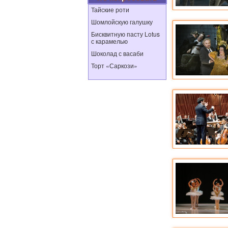
Тайские роти
Шомлойскую галушку
Бисквитную пасту Lotus
с карамелью
Шоколад с васаби
Торт «Саркози»