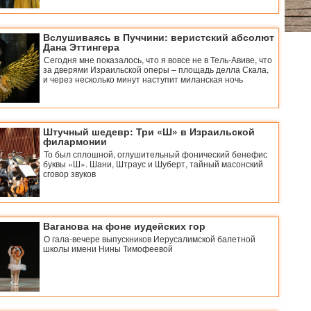
Вслушиваясь в Пуччини: веристский абсолют
Дана Эттингера
Сегодня мне показалось, что я вовсе не в Тель-Авиве, что
за дверями Израильской оперы – площадь делла Скала,
и через несколько минут наступит миланская ночь
Штучный шедевр: Три «Ш» в Израильской
филармонии
То был сплошной, оглушительный фонический бенефис
буквы «Ш». Шани, Штраус и Шуберт, тайный масонский
сговор звуков
Ваганова на фоне иудейских гор
О гала-вечере выпускников Иерусалимской балетной
школы имени Нины Тимофеевой