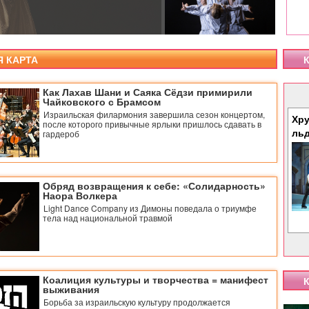
Я КАРТА
К
Как Лахав Шани и Саяка Сёдзи примирили
Чайковского с Брамсом
Израильская филармония завершила сезон концертом,
Хру
после которого привычные ярлыки пришлось сдавать в
ль
гардероб
Обряд возвращения к себе: «Солидарность»
Наора Волкера
Light Dance Company из Димоны поведала о триумфе
тела над национальной травмой
Коалиция культуры и творчества = манифест
К
выживания
Борьба за израильскую культуру продолжается