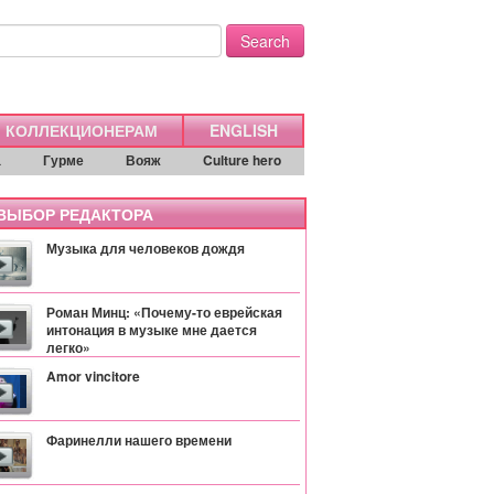
Search
КОЛЛЕКЦИОНЕРАМ
ENGLISH
а
Гурме
Вояж
Culture hero
ЫБОР РЕДАКТОРА
Музыка для человеков дождя
Роман Минц: «Почему-то еврейская
интонация в музыке мне дается
легко»
Amor vincitore
Фаринелли нашего времени