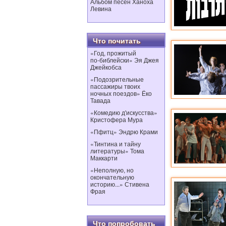
Альбом песен Ханоха
Левина
Что почитать
«Год, прожитый
по‑библейски» Эя Джея
Джейкобса
«Подозрительные
пассажиры твоих
ночных поездов» Ёко
Тавада
«Комедию д'искусства»
Кристофера Мура
«Пфитц» Эндрю Крами
«Тинтина и тайну
литературы» Тома
Маккарти
«Неполную, но
окончательную
историю...» Стивена
Фрая
Что попробовать