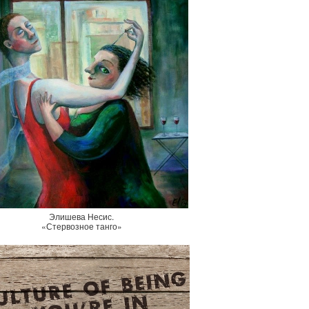
Элишева Несис.
«Стервозное танго»