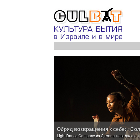
Обряд возвращения к себе: «Со
Light Dance Company из Димоны поведала о 