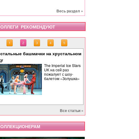
Весь раздел »
ОЛЛЕГИ РЕКОМЕНДУЮТ
1
2
3
4
5
стальные башмачки на хрустальном
«Тоска» завершает опе
«Бах. Революционная 
«Саломея» в Израильс
Палиндром: музыкальн
ду
времени
The Imperial Ice Stars
UK на сей раз
пожалует с шоу-
балетом «Золушка»
Все статьи »
ОЛЛЕКЦИОНЕРАМ