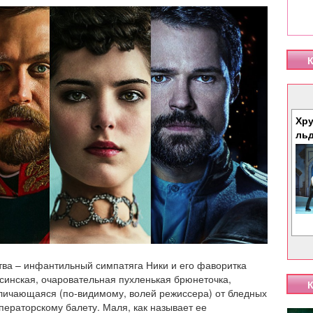
К
Хру
ль
тва – инфантильный симпатяга Ники и его фаворитка
инская, очаровательная пухленькая брюнеточка,
К
личающаяся (по-видимому, волей режиссера) от бледных
ператорскому балету. Маля, как называет ее