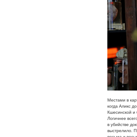
Местами в кар
когда Аликс д
Кшесинской и 
Логичнее всег
в убийстве док
выстрелило. П
весьма и весь