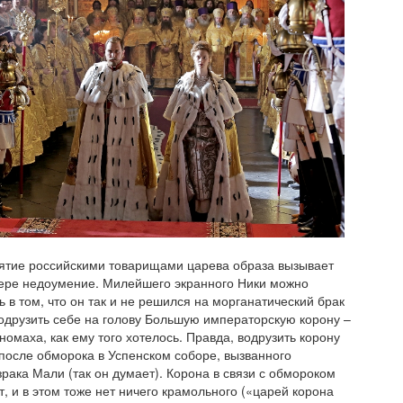
иятие российскими товарищами царева образа вызывает
ере недоумение. Милейшего экранного Ники можно
ь в том, что он так и не решился на морганатический брак
одрузить себе на голову Большую императорскую корону –
номаха, как ему того хотелось. Правда, водрузить корону
после обморока в Успенском соборе, вызванного
рака Мали (так он думает). Корона в связи с обмороком
т, и в этом тоже нет ничего крамольного («царей корона