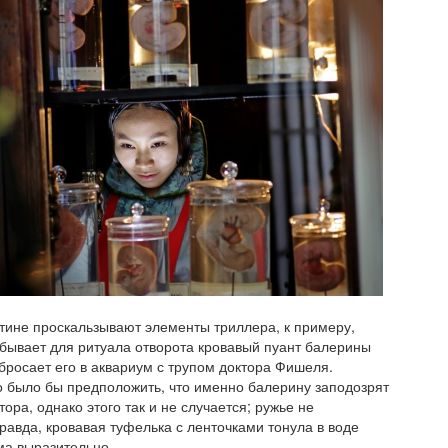
тине проскальзывают элементы триллера, к примеру,
обывает для ритуала отворота кровавый пуант балерины
бросает его в аквариум с трупом доктора Фишеля.
о было бы предположить, что именно балерину заподозрят
тора, однако этого так и не случается; ружье не
равда, кровавая туфелька с ленточками тонула в воде
ма выразительно.