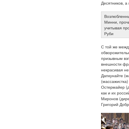
Десятников, а
Возлюбленны
Минни, прочи
учитывая пр
Руби
С той же межд
обворожительн
призывным вз
внешности фра
некрасивая не
Дапкунайте (м
(массажистка)
Остермайер (д
как и их росси
Миронов (дире
Григорий Добр