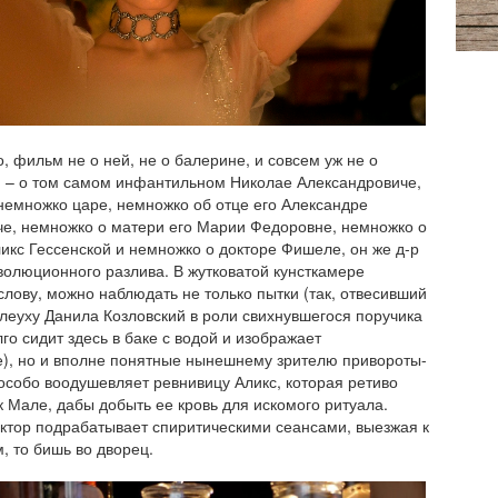
о, фильм не о ней, не о балерине, и совсем уж не о
 – о том самом инфантильном Николае Александровиче,
немножко царе, немножко об отце его Александре
е, немножко о матери его Марии Федоровне, немножко о
ликс Гессенской и немножко о докторе Фишеле, он же д-р
олюционного разлива. В жутковатой кунсткамере
 слову, можно наблюдать не только пытки (так, отвесивший
леуху Данила Козловский в роли свихнувшегося поручика
го сидит здесь в баке с водой и изображает
), но и вполне понятные нынешнему зрителю привороты-
 особо воодушевляет ревнивицу Аликс, которая ретиво
к Мале, дабы добыть ее кровь для искомого ритуала.
октор подрабатывает спиритическими сеансами, выезжая к
, то бишь во дворец.