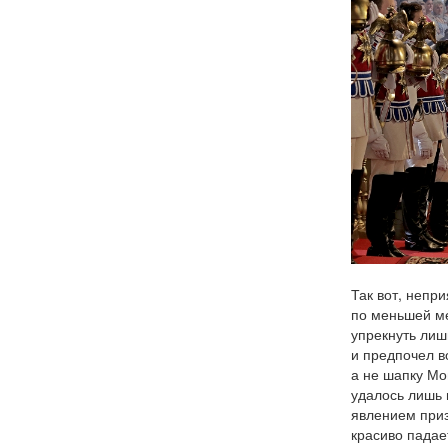
Так вот, непр
по меньшей м
упрекнуть лиш
и предпочел в
а не шапку Мо
удалось лишь 
явлением приз
красиво падае