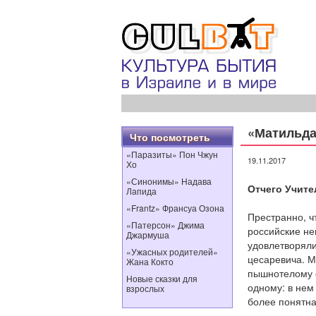
«Матильда
Что посмотреть
«Паразиты» Пон Чжун
19.11.2017
Хо
«Синонимы» Надава
Отчего Учите
Лапида
«Frantz» Франсуа Озона
Престранно, ч
«Патерсон» Джима
российские не
Джармуша
удовлетворяли
«Ужасных родителей»
цесаревича. М
Жана Кокто
пышнотелому 
Новые сказки для
одному: в нем
взрослых
более понятн