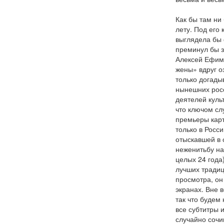
Как бы там ни
лету. Под его
выглядела бы 
преминул бы з
Алексей Ефимо
жены» вдруг о
только догады
нынешних росс
деятелей культ
что ключом сл
премьеры карт
только в Росси
отыскавшей в 
неженитьбу на
целых 24 года
лучших традиц
просмотра, он
экранах. Вне 
так что будем
все субтитры и
случайно сочи