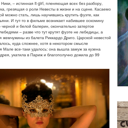
ики, – истинная it-girl, пленяющая всех без разбору,
тка, грезящая о роли Невесты в жизни и на сцене. Касаемо
ой можно стать, лишь научившись крутить фуэте, как
ьяни. И тут-то в фильме возникает набившее оскомину
 черной и белой балерин, окончательно затертое
лебедями – разве что тут крутят фуэте не лебедицы, а
я жемчужины из балета Риккардо Дриго. Царской невестой
залось, куда сложнее, хотя в некотором смысле
я Мале все-таки удалось: она вышла замуж за кузена
ндрея, укатила в Париж и благополучно дожила до 99