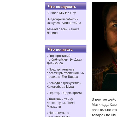
Что послушать
Kutiman Mix the City
Видеоархив событий
конкурса Рубинштейна
Альбом песен Ханоха
Левина
Что почитать
«Год, прожитый
по‑библейски» Эя Джея
Джейкобса
«Подозрительные
пассажиры твоих ночных
поездов» Ёко Тавада
«Комедию д'искусства»
Кристофера Мура
«Пфитц» Эндрю Крами
В центре дейс
«Тинтина и тайну
литературы» Тома
Матильда Кшес
Маккарти
разительно от
«Неполную, но
товарок по Им
окончательную