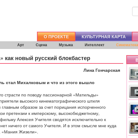
О ПРОЕКТЕ
КУЛЬТУРНАЯ КАРТА
Арт
Сцена
Музыка
Интеллект
Синематек
» как новый русский блокбастер
В
Лина Гончарская
ль стал Михалковым и что из этого вышло
то страсти по поводу пассионарной «Матильды»
приятели высокого кинематографического штиля
 главным образом за счет порицания испорченного
ои претензии к имперскому, высокобюджетному,
фильму Алексея Учителя сводятся исключительно к
 нет ничего от самого Учителя. И в этом смысле мне куда
а «Мания Жизели».