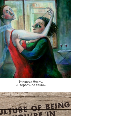
Элишева Несис.
«Стервозное танго»