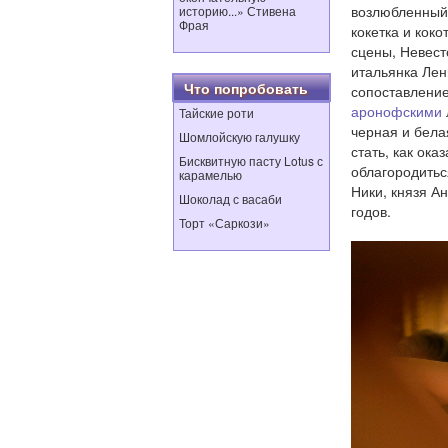
возлюбленный Н
историю...» Стивена
Фрая
кокетка и коко
сцены, Невест
итальянка Лен
Что попробовать
сопоставление
аронофскими
Тайские роти
черная и бела
Шомлойскую галушку
стать, как ока
Бисквитную пасту Lotus с
облагородитьс
карамелью
Ники, князя А
Шоколад с васаби
годов.
Торт «Саркози»