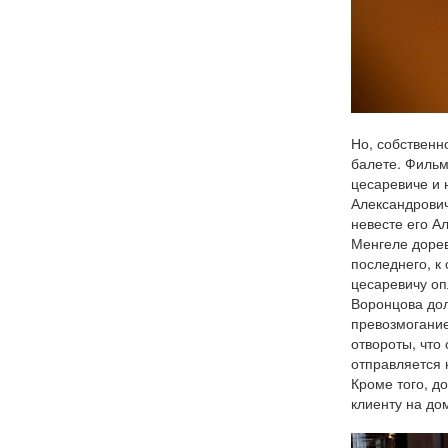
Но, собственн
балете. Фильм
цесаревиче и 
Александрович
невесте его А
Менгеле дорев
последнего, к
цесаревичу оп
Воронцова дол
превозмогание
отвороты, что
отправляется 
Кроме того, д
клиенту на дом