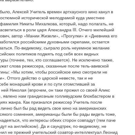
 было, Алексей Учитель времен артхаусного кино канул в
 костюмной исторической мелодрамой куда уместнее
фамилия Никиты Михалкова, который, надо полагать, не
асветиться в роли царя Александра III. Отчего милейший
вич, автор «Мании Жизели», «Прогулки» и «Дневника его
заботился российскими духовными скрепами, остается
ваться. По-видимому, сыграло роль неуемное желание
ийских политиков подмять под себя всех видных
уры (точнее, тех, кто соглашается). Не исключено также,
ужат слова режиссера, сказанные после тель-авивской
ины: «Мы хотим, чтобы российское кино смотрели не
и». Оттого действо о царской невесте, так и не
себе монаршей крови и по сути отомстившей за
 ней Николая (впрочем, он таки прожил со своей Аликс
), явлено нам грандиозным голливудским блокбастером в
иях жанра. Как признался режиссер Учитель после
 лично был бы рад видеть свое кино на американских
всякого сомнения, американцы были бы рады видеть тоже,
 надеяться, что интересы обеих сторон совпадут (тем паче
дут на английском). Да и саундтрек, по-видимому, не
нил не прежний учительский соавтор-интеллектуал Леонид