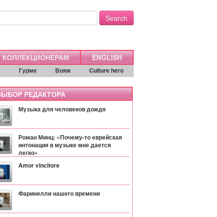
Search
КОЛЛЕКЦИОНЕРАМ
ENGLISH
а
Гурме
Вояж
Culture hero
ЫБОР РЕДАКТОРА
Музыка для человеков дождя
Роман Минц: «Почему-то еврейская
интонация в музыке мне дается
легко»
Amor vincitore
Фаринелли нашего времени