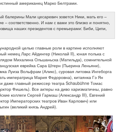
 истинный американец Марко Белтрами.
й балерины Мали цесаревич зовется Ники, мать его –
е – соответственно. И нам с вами это близко и понятно,
озвища наших президентов с премьерами: Биби, Ципи,
ународной целью главные роли в картине исполняют
ый немец Ларс Айдингер (Николай II), юная полька с
глядом Михалина Ольшаньска (Матильда), сомнительной
нцузская еврейка Сара Штерн (Пьерина Леньяни),
мка Луиза Вольфрам (Аликс), суровая литовка Ингеборга
ать-императрица Мария Федоровна), китаянка Гэ Ян
 и даже главный режиссер театра Schaubühne Томас
октор Фишель). Все актеры на диво харизматичны, равно
йские коллеги Сергей Гармаш (Александр III), Евгений
ктор Императорских театров Иван Карлович) или
ыгин (великий князь Андрей).