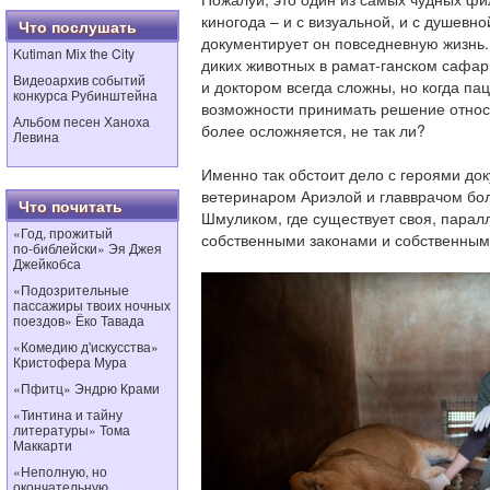
киногода – и с визуальной, и с душевно
Что послушать
документирует он повседневную жизнь.
Kutiman Mix the City
диких животных в рамат-ганском сафа
Видеоархив событий
и доктором всегда сложны, но когда па
конкурса Рубинштейна
возможности принимать решение относи
Альбом песен Ханоха
более осложняется, не так ли?
Левина
Именно так обстоит дело с героями до
ветеринаром Ариэлой и главврачом бо
Что почитать
Шмуликом, где существует своя, парал
«Год, прожитый
собственными законами и собственным 
по‑библейски» Эя Джея
Джейкобса
«Подозрительные
пассажиры твоих ночных
поездов» Ёко Тавада
«Комедию д'искусства»
Кристофера Мура
«Пфитц» Эндрю Крами
«Тинтина и тайну
литературы» Тома
Маккарти
«Неполную, но
окончательную