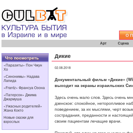
О 
Арт
Сцена
Дикие
Что посмотреть
«Паразиты» Пон Чжун
02.08.2018
Хо
«Синонимы» Надава
Документальный фильм «
Дикие» (
Wi
Лапида
выходит на экраны израильских
C
и
«Frantz» Франсуа Озона
«Патерсон» Джима
Здесь очень мало слов. Здесь очень мно
Джармуша
дзенское: спокойное, неторопливое на
«Ужасных родителей»
поведением, за их мыслями, черт возьм
Жана Кокто
сострадания, преданности и настоящей
Новые сказки для
своим пациентам лечащие врачи.
взрослых
Пожалуй, это один из самых чудных фи