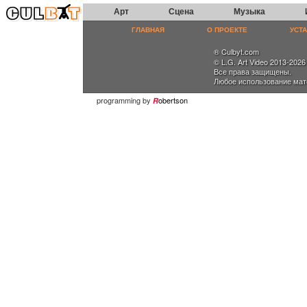
Арт
Сцена
Музыка
ГЛАВНАЯ
О ПРОЕКТЕ
УСТ
® Culbyt.com
© L.G. Art Video 2013-2026
Все права защищены.
Любое использование мат
programming by
obertson
R