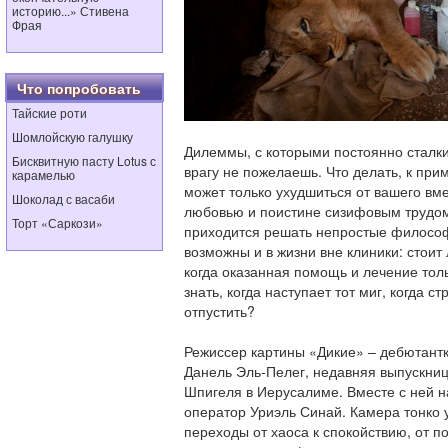
историю...» Стивена
Фрая
Что попробовать
Тайские роти
Шомлойскую галушку
Дилеммы, с которыми постоянно сталки
Бисквитную пасту Lotus с
врагу не пожелаешь. Что делать, к при
карамелью
может только ухудшиться от вашего вм
Шоколад с васаби
любовью и поистине сизифовым трудо
Торт «Саркози»
приходится решать непростые философ
возможны и в жизни вне клиники: стоит
когда оказанная помощь и лечение тол
знать, когда наступает тот миг, когда
отпустить?
Режиссер картины «Дикие» – дебютантк
Данель Эль-Пелег, недавняя выпускни
Шпигеля в Иерусалиме. Вместе с ней 
оператор Уриэль Синай. Камера тонко
переходы от хаоса к спокойствию, от по