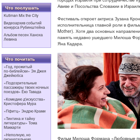
Авиве и Посольства Словакии в Израил
Что послушать
Kutiman Mix the City
Фестиваль откроет актриса Зузана Кро
Видеоархив событий
исполнительница главной роли в филь
конкурса Рубинштейна
Mother). Хотя два основных направлен
Альбом песен Ханоха
память недавно ушедшего Милоша Фор
Левина
Яна Кадара.
Что почитать
«Год, прожитый
по‑библейски» Эя Джея
Джейкобса
«Подозрительные
пассажиры твоих ночных
поездов» Ёко Тавада
«Комедию д'искусства»
Кристофера Мура
«Пфитц» Эндрю Крами
«Тинтина и тайну
литературы» Тома
Маккарти
«Неполную, но
Фильм Милоша Формана «Любовные пох
окончательную