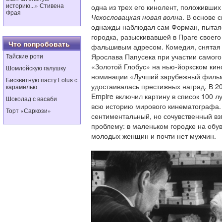
историю...» Стивена
одна из трех его кинолент, положивши
Фрая
Чехословацкая новая волна
. В основе 
однажды наблюдал сам Форман, пытаяс
городка, разыскивавшей в Праге своего
Что попробовать
фальшивым адресом. Комедия, снятая
Тайские роти
Ярослава Папусека при участии самог
«Золотой Глобус» на нью-йоркском кин
Шомлойскую галушку
номинации «Лучший зарубежный фильм»
Бисквитную пасту Lotus с
удостаивалась престижных наград. В 2
карамелью
Empire включил картину в список 100 
Шоколад с васаби
всю историю мирового кинематографа.
Торт «Саркози»
сентиментальный, но сочувственный в
проблему: в маленьком городке на обу
молодых женщин и почти нет мужчин.