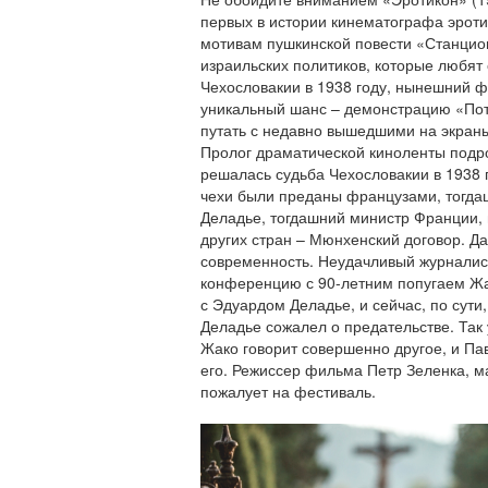
первых в истории кинематографа эроти
мотивам пушкинской повести «Станцион
израильских политиков, которые любят
Чехословакии в 1938 году, нынешний ф
уникальный шанс – демонстрацию «Пот
путать с недавно вышедшими на экран
Пролог драматической киноленты подро
решалась судьба Чехословакии в 1938 
чехи были преданы французами, тогда
Деладье, тогдашний министр Франции, 
других стран – Мюнхенский договор. Д
современность. Неудачливый журналис
конференцию с 90-летним попугаем Жа
с Эдуардом Деладье, и сейчас, по сути,
Деладье сожалел о предательстве. Так
Жако говорит совершенно другое, и Па
его. Режиссер фильма Петр Зеленка, м
пожалует на фестиваль.