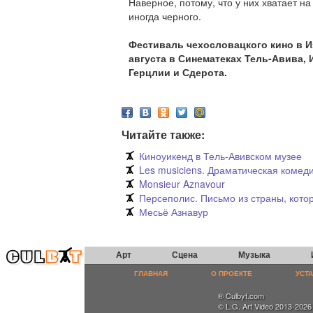
Наверное, потому, что у них хватает на
иногда черного.
Фестиваль чехословацкого кино в Из
августа в Синематеках Тель-Авива,
Герцлии и Сдерота
.
Читайте также:
Киноуикенд в Тель-Авивском музее
Les musiciens. Драматическая комед
Monsieur Aznavour
Персеполис. Письмо из страны, кото
Месьё Азнавур
Арт
Сцена
Музыка
ГЛАВНАЯ
О ПРОЕКТЕ
УСТ
® Culbyt.com
© L.G. Art Video 2013-2026