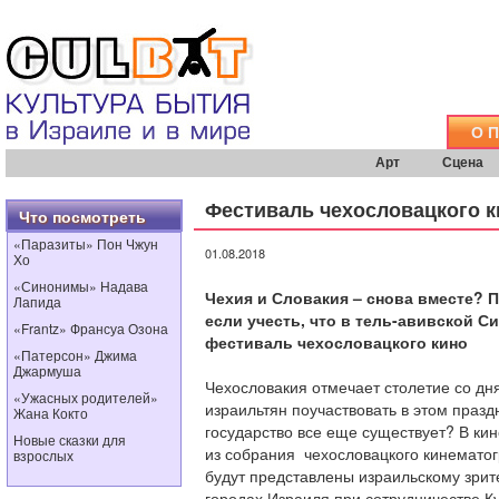
О 
Арт
Сцена
Фестиваль чехословацкого к
Что посмотреть
«Паразиты» Пон Чжун
01.08.2018
Хо
«Синонимы» Надава
Чехия и Словакия – снова вместе? 
Лапида
если учесть, что в тель-авивской С
«Frantz» Франсуа Озона
фестиваль чехословацкого кино
«Патерсон» Джима
Джармуша
Чехословакия отмечает столетие со дн
«Ужасных родителей»
израильтян поучаствовать в этом празд
Жана Кокто
государство все еще существует? В ки
Новые сказки для
из собрания чехословацкого кинематог
взрослых
будут представлены израильскому зрит
городах Израиля при сотрудничестве Ку