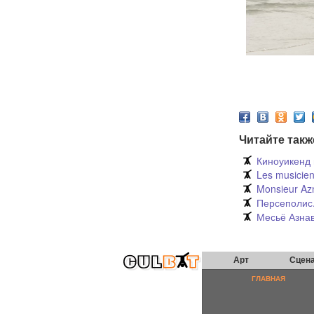
Читайте такж
Киноуикенд 
Les musicie
Monsieur Az
Персеполис.
Месьё Азна
Арт
Сцен
ГЛАВНАЯ