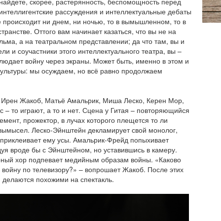
 найдете, скорее, растерянность, беспомощность перед
интеллигентские рассуждения и интеллектуальные дебаты
сё происходит ни днем, ни ночью, то в вымышленном, то в
транстве. Оттого вам начинает казаться, что вы не на
ьма, а на театральном представлении; да что там, вы и
ели и соучастники этого интеллектуального театра, вы –
аблюдает войну через экраны. Может быть, именно в этом и
культуры: мы осуждаем, но всё равно продолжаем
– Ирен Жакоб, Матьё Амальрик, Миша Леско, Керен Мор,
с – то играют, а то и нет. Сцена у Гитая – повторяющийся
емент, прожектор, в лучах которого плещется то ли
 вымысел. Леско-Эйнштейн декламирует свой монолог,
 приклеивает ему усы. Амальрик-Фрейд попыхивает
дуя вроде бы с Эйнштейном, но уставившись в камеру.
рный хор подпевает медийным образам войны. «Каково
ь войну по телевизору?» – вопрошает Жакоб. После этих
и делаются похожими на спектакль.