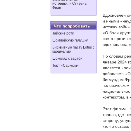
историю...» Стивена
Фрая
Вдохновлен он
и иными «неу
Что попробовать
истоках войны
«О боли други
Тайские роти
света против 
Шомлойскую галушку
вдохновлена ​
Бисквитную пасту Lotus с
карамелью
По словам реж
Шоколад с васаби
январе 2024 г
Торт «Саркози»
является «пои
добавляет: «
Зигмундом Фр
человеческом 
национальност
контекстом, в
Этот фильм – 
транса, где т
сторону, усту
кто-то остави