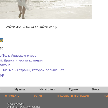
קרדיט צילום: דן ברונפלד אגב פילמס
е:
в Тель-Авивском музее
ns. Драматическая комедия
navour
 Письмо из страны, которой больше нет
вур
а
Музыка
Интеллект
Гурме
Вояж
О ПРОЕКТЕ
УСТАВ
ПРАВОВАЯ ИНФОРМАЦИЯ
РЕ
® Culbyt.com
© L.G. Art Video 2013-2026