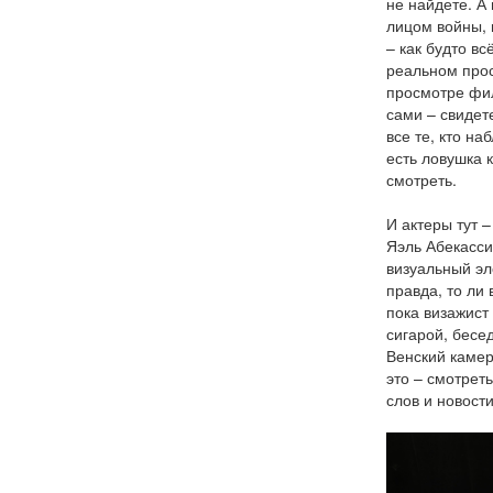
не найдете. А
лицом войны, 
– как будто в
реальном прос
просмотре фил
сами – свидет
все те, кто н
есть ловушка 
смотреть.
И актеры тут 
Яэль Абекасси
визуальный эл
правда, то ли
пока визажист
сигарой, бесе
Венский каме
это – смотрет
слов и новост