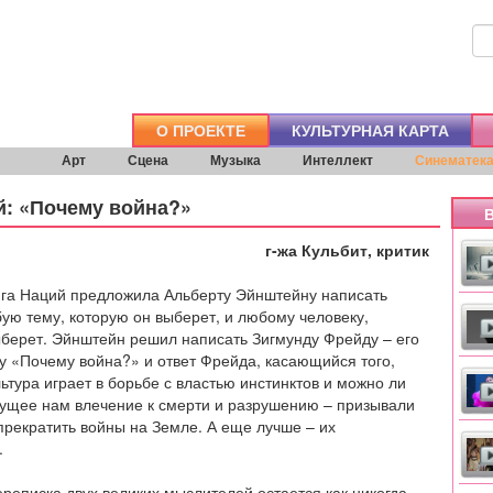
О ПРОЕКТЕ
КУЛЬТУРНАЯ КАРТА
Арт
Сцена
Музыка
Интеллект
Синематек
й: «Почему война?»
В
г-жа Кульбит, критик
ига Наций предложила Альберту Эйнштейну написать
ую тему, которую он выберет, и любому человеку,
ыберет. Эйнштейн решил написать Зигмунду Фрейду – его
у «Почему война?» и ответ Фрейда, касающийся того,
льтура играет в борьбе с властью инстинктов и можно ли
ущее нам влечение к смерти и разрушению – призывали
прекратить войны на Земле. А еще лучше – их
.
ереписка двух великих мыслителей остается как никогда