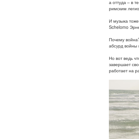
а оттуда – в 
римским леги
И музыка тоже
Schelomo Эрне
Почему война?
абсурд войны 
Но вот ведь ч
завершает сво
работает на р