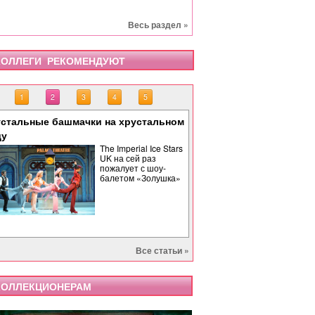
Весь раздел »
ОЛЛЕГИ РЕКОМЕНДУЮТ
1
2
3
4
5
стальные башмачки на хрустальном
«Тоска» завершает опе
«Бах. Революционная 
«Саломея» в Израильс
Палиндром: музыкальн
ду
времени
The Imperial Ice Stars
UK на сей раз
пожалует с шоу-
балетом «Золушка»
Все статьи »
ОЛЛЕКЦИОНЕРАМ