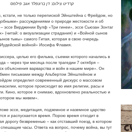
קרדיט צילום: דן ברונפלד אגב פילמס
, кстати, не только перепиской Эйнштейна с Фрейдом, но
добными» рассуждениями о природе жестокости и об
 – эссе Вирджинии Вулф «Три гинеи», эссе Сьюзан Зонтаг
х» (читай: о визуализации страдания) и «Войной сынов
сынов тьмы» самого Гитая, которая в свою очередь
​«Иудейской войной» Иосифа Флавия.
иссера, целью его фильма, съемки которого начались в
ода – через три месяца после трагедии 7 октября –
ск объяснения варварства и войн в нашем мире». Он
Обмен письмами между Альбертом Эйнштейном и
ейдом определил современный дискурс о массовом
насилии, которое происходит во имя религии, расы и
и. Кино, которое я снимаю, вдохновлено реальностью и
 котором мы живем».
тоже эссе, медитация, подземное и наземное царство
кется и распускается время. Порою время отходит в
пая дорогу безвременью – как отставший поезд, в котором
л спешащие часы. Ответа на вопрос, почему война, вы тут