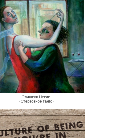
Элишева Несис.
«Стервозное танго»