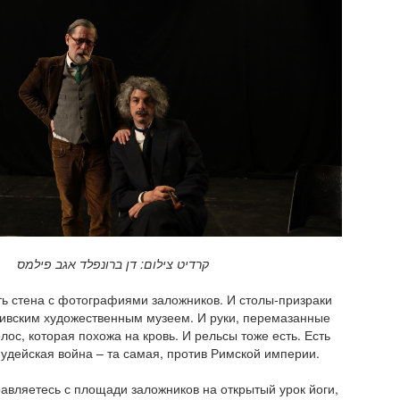
קרדיט צילום: דן ברונפלד אגב פילמס
сть стена с фотографиями заложников. И столы-призраки
ивским художественным музеем. И руки, перемазанные
лос, которая похожа на кровь. И рельсы тоже есть. Есть
удейская война – та самая, против Римской империи.
равляетесь с площади заложников на открытый урок йоги,