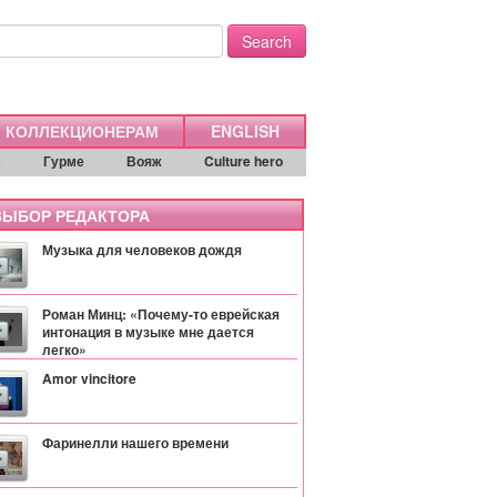
Search
КОЛЛЕКЦИОНЕРАМ
ENGLISH
а
Гурме
Вояж
Culture hero
ЫБОР РЕДАКТОРА
Музыка для человеков дождя
Роман Минц: «Почему-то еврейская
интонация в музыке мне дается
легко»
Amor vincitore
Фаринелли нашего времени