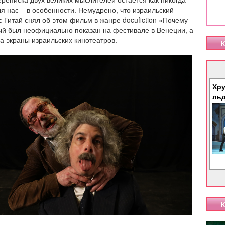
ля нас – в особенности. Немудрено, что израильский
 Гитай снял об этом фильм в жанре docufiction «Почему
ый был неофициально показан на фестивале в Венеции, а
а экраны израильских кинотеатров.
К
Хру
ль
К