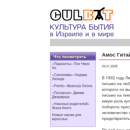
Амос Гита
Что посмотреть
«Паразиты» Пон Чжун
03.01.2025
Хо
«Синонимы» Надава
В 1932 году Л
Лапида
письмо на люб
«Frantz» Франсуа Озона
которого он в
«Патерсон» Джима
письмо на тем
Джармуша
какую роль ку
«Ужасных родителей»
побороть прис
Жана Кокто
человечество 
Новые сказки для
предотвратить
взрослых
По сей день п