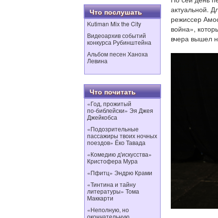
актуальной. Д
Что послушать
режиссер Амос
Kutiman Mix the City
война», котор
Видеоархив событий
вчера вышел н
конкурса Рубинштейна
Альбом песен Ханоха
Левина
Что почитать
«Год, прожитый
по‑библейски» Эя Джея
Джейкобса
«Подозрительные
пассажиры твоих ночных
поездов» Ёко Тавада
«Комедию д'искусства»
Кристофера Мура
«Пфитц» Эндрю Крами
«Тинтина и тайну
литературы» Тома
Маккарти
«Неполную, но
окончательную