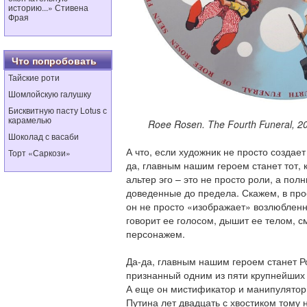
историю...» Стивена
Фрая
Что попробовать
Тайские роти
Шомлойскую галушку
Бисквитную пасту Lotus с
карамелью
Roee Rosen. The Fourth Funeral, 2015.
Шоколад с васаби
А что, если художник не просто создает
Торт «Саркози»
да, главным нашим героем станет тот, 
альтер эго – это не просто роли, а по
доведенные до предела. Скажем, в прое
он не просто «изображает» возлюбленн
говорит ее голосом, дышит ее телом, 
персонажем.
Да-да, главным нашим героем станет Р
признанный одним из пяти крупнейших
А еще он мистификатор и манипулятор
Путина лет двадцать с хвостиком тому 