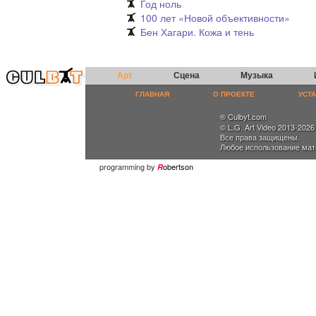
Год ноль
100 лет «Новой объективности»
Бен Хагари. Кожа и тень
Арт
Сцена
Музыка
ГЛАВНАЯ
О ПРОЕКТЕ
УСТ
® Culbyt.com
© L.G. Art Video 2013-2026
Все права защищены.
Любое использование мат
programming by
obertson
R