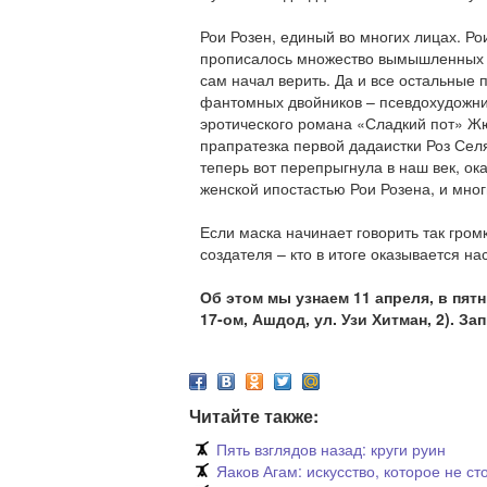
Рои Розен, единый во многих лицах. Рои
прописалось множество вымышленных п
сам начал верить. Да и все остальные 
фантомных двойников – псевдохудожн
эротического романа «Сладкий пот» Жю
прапратезка первой дадаистки Роз Селя
теперь вот перепрыгнула в наш век, ок
женской ипостастью Рои Розена, и мног
Если маска начинает говорить так громк
создателя – кто в итоге оказывается н
Об этом мы узнаем 11 апреля, в пятн
17-ом, Ашдод, ул. Узи Хитман, 2). За
Читайте также:
Пять взглядов назад: круги руин
Яаков Агам: искусство, которое не ст