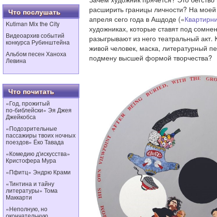
расширить границы личности? На моей 
Что послушать
апреля сего года в Ашдоде («
Квартирни
Kutiman Mix the City
художниках, которые ставят под сомне
Видеоархив событий
разыгрывают из него театральный акт. 
конкурса Рубинштейна
живой человек, маска, литературный п
Альбом песен Ханоха
подмену высшей формой творчества?
Левина
Что почитать
«Год, прожитый
по‑библейски» Эя Джея
Джейкобса
«Подозрительные
пассажиры твоих ночных
поездов» Ёко Тавада
«Комедию д'искусства»
Кристофера Мура
«Пфитц» Эндрю Крами
«Тинтина и тайну
литературы» Тома
Маккарти
«Неполную, но
окончательную