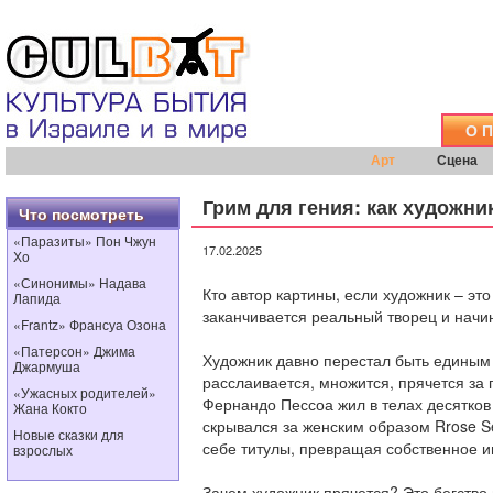
О 
Арт
Сцена
Грим для гения: как художни
Что посмотреть
«Паразиты» Пон Чжун
17.02.2025
Хо
«Синонимы» Надава
Кто автор картины, если художник – это
Лапида
заканчивается реальный творец и нач
«Frantz» Франсуа Озона
«Патерсон» Джима
Художник давно перестал быть единым 
Джармуша
расслаивается, множится, прячется за 
«Ужасных родителей»
Фернандо Пессоа жил в телах десятко
Жана Кокто
скрывался за женским образом Rrose S
Новые сказки для
себе титулы, превращая собственное и
взрослых
Зачем художник прячется? Это бегство