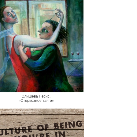
Элишева Несис.
«Стервозное танго»