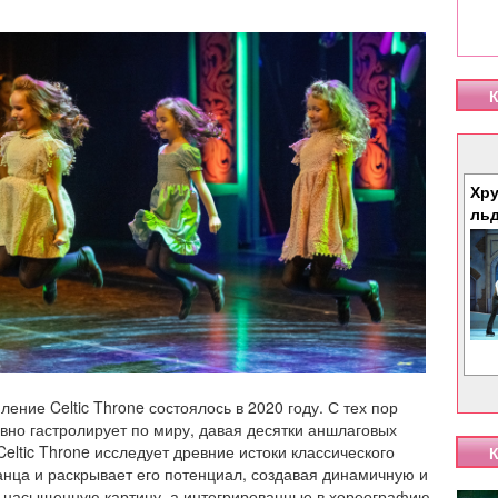
К
Хру
ль
ение Celtic Throne состоялось в 2020 году. С тех пор
ивно гастролирует по миру, давая десятки аншлаговых
Celtic Throne исследует древние истоки классического
К
анца и раскрывает его потенциал, создавая динамичную и
 насыщенную картину, а интегрированные в хореографию