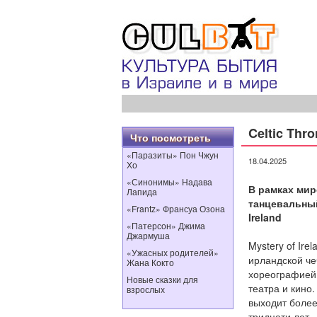
Celtic Thr
Что посмотреть
«Паразиты» Пон Чжун
18.04.2025
Хо
«Синонимы» Надава
В рамках мир
Лапида
танцевальный
«Frantz» Франсуа Озона
Ireland
«Патерсон» Джима
Джармуша
Mystery of Ir
«Ужасных родителей»
ирландской че
Жана Кокто
хореографией
Новые сказки для
театра и кино.
взрослых
выходит более
тридцати лет.