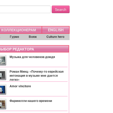
Search
КОЛЛЕКЦИОНЕРАМ
ENGLISH
а
Гурме
Вояж
Culture hero
ЫБОР РЕДАКТОРА
Музыка для человеков дождя
Роман Минц: «Почему-то еврейская
интонация в музыке мне дается
легко»
Amor vincitore
Фаринелли нашего времени