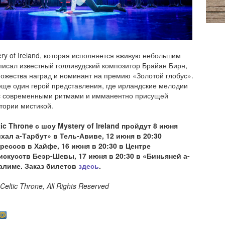
ery of Ireland, которая исполняется вживую небольшим
писал известный голливудский композитор Брайан Бирн,
ожества наград и номинант на премию «Золотой глобус».
еще один герой представления, где ирландские мелодии
с современными ритмами и имманентно присущей
тории мистикой.
ic Throne с шоу Mystery of Ireland пройдут 8 июня
йхал а-Тарбут» в Тель-Авиве, 12 июня в 20:30
грессов в Хайфе, 16 июня в 20:30 в Центре
искусств Беэр-Шевы, 17 июня в 20:30 в «Биньяней а-
алиме. Заказ билетов
здесь
.
eltic Throne, All Rights Reserved