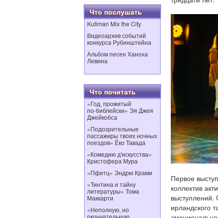
Что послушать
Kutiman Mix the City
Видеоархив событий
конкурса Рубинштейна
Альбом песен Ханоха
Левина
Что почитать
«Год, прожитый
по‑библейски» Эя Джея
Джейкобса
«Подозрительные
пассажиры твоих ночных
поездов» Ёко Тавада
«Комедию д'искусства»
Кристофера Мура
«Пфитц» Эндрю Крами
Первое выступл
«Тинтина и тайну
коллектив акт
литературы» Тома
выступлений. 
Маккарти
ирландского т
«Неполную, но
окончательную
эмоционально