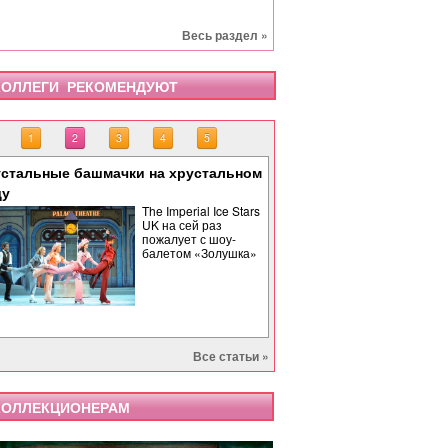
Весь раздел »
ОЛЛЕГИ РЕКОМЕНДУЮТ
1
2
3
4
5
стальные башмачки на хрустальном
«Тоска» завершает опе
«Бах. Революционная 
«Саломея» в Израильс
Палиндром: музыкальн
ду
времени
The Imperial Ice Stars
UK на сей раз
пожалует с шоу-
балетом «Золушка»
Все статьи »
ОЛЛЕКЦИОНЕРАМ