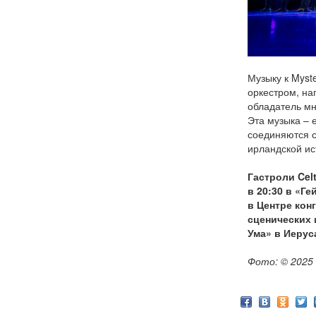
Музыку к Myst
оркестром, на
обладатель мн
Эта музыка – 
соединяются 
ирландской ис
Гастроли Celt
в 20:30 в «Ге
в Центре кон
сценических 
Ума» в Иерус
Фото: © 2025 C