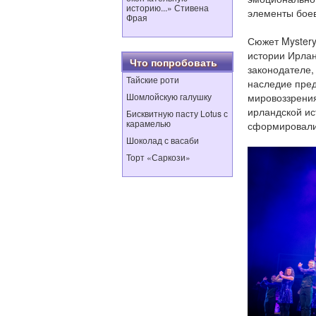
историю...» Стивена
элементы боев
Фрая
Сюжет Mystery
истории Ирлан
Что попробовать
законодателе,
Тайские роти
наследие пред
Шомлойскую галушку
мировоззрения
ирландской ис
Бисквитную пасту Lotus с
карамелью
сформировали
Шоколад с васаби
Торт «Саркози»