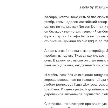
Photo by Yossi Zwec
Калафа, кстати, тоже есть за что любит
тембр, коим наделен латвийский тенор
мы его не только за «Nessun Dorma» и з
он безукоризненно взял верхний си-бемо
фраза партии Калафа была им пропета
стилистике Пуччини ab ovo usque ad ma
А еще мы любит этнического корейца И
пробасить партию Тимура как следует,
сути. В каком-то смысле он стал тенью 
шёл из-под земли, как давняя боль, кот
И любим всех без исключения танцующи
хороша основанная на технике тайцзи 
любим режиссера Гади Шехтера, возро
Шербана. И сценографа & дизайнера к
дарованное визуальное пиршество люб
Считается, что в истории про властную