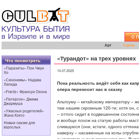
О 
Арт
Сцена
«Турандот» на трех уровнях
Что посмотреть
«Паразиты» Пон Чжун
10.07.2025
Хо
«Синонимы» Надава
Пока реальность ведёт себя как кап
Лапида
опера переносит нас в сказку
«Frantz» Франсуа Озона
«Патерсон» Джима
Альтоуму – китайскому императору – же
Джармуша
там нашим скромным 120-ти; хотя он, с
«Ужасных родителей»
– оттого сидит в подвешенном состоян
Жана Кокто
и вообще похож на статую работы масти
Новые сказки для
слившуюся (они, кстати, одного оттенк
взрослых
наверху – насаженные на колы отрубле
с удивительным выражением лиц. Выра