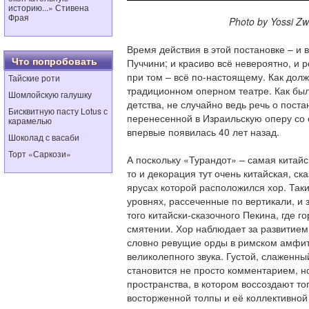
историю...» Стивена
Фрая
Photo by Yossi Zwec
Время действия в этой постановке – и 
Что попробовать
Пуччини; и красиво всё невероятно, и р
при том – всё по-настоящему. Как дол
Тайские роти
традиционном оперном театре. Как был
Шомлойскую галушку
детства, не случайно ведь речь о пос
Бисквитную пасту Lotus с
перенесенной в Израильскую оперу со 
карамелью
впервые появилась 40 лет назад.
Шоколад с васаби
Торт «Саркози»
А поскольку «Турандот» – самая китайс
то и декорация тут очень китайская, ск
ярусах которой расположился хор. Так
уровнях, рассеченные по вертикали, и 
того китайски-сказочного Пекина, где го
смятении. Хор наблюдает за развитием
словно ревущие орды в римском амфит
великолепного звука. Густой, слаженны
становится не просто комментарием, н
пространства, в котором воссоздают то
восторженной толпы и её коллективной