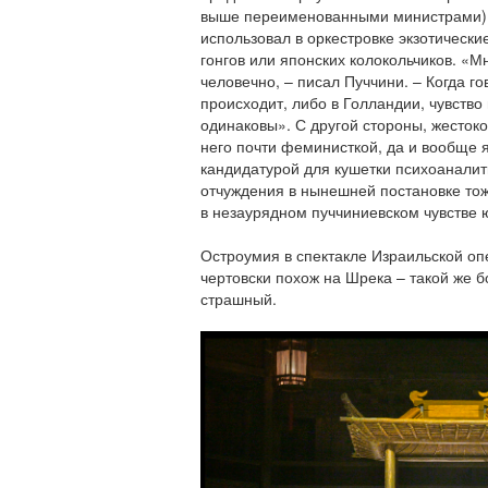
выше переименованными министрами), 
использовал в оркестровке экзотически
гонгов или японских колокольчиков. «М
человечно, – писал Пуччини. – Когда го
происходит, либо в Голландии, чувство
одинаковы». С другой стороны, жесток
него почти феминисткой, да и вообще 
кандидатурой для кушетки психоаналит
отчуждения в нынешней постановке тоже
в незаурядном пуччиниевском чувстве 
Остроумия в спектакле Израильской опе
чертовски похож на Шрека – такой же 
страшный.