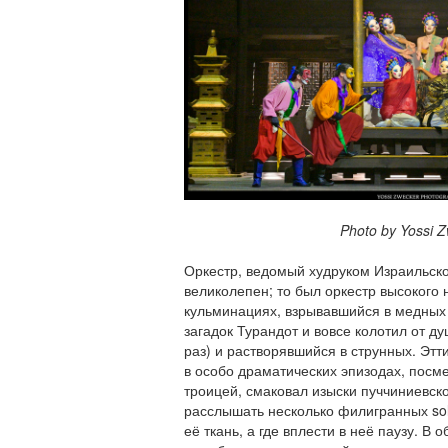
Photo by Yossi Zwe
Оркестр, ведомый худруком Израильск
великолепен; то был оркестр высокого
кульминациях, взрывавшийся в медных
загадок Турандот и вовсе колотил от д
раз) и растворявшийся в струнных. Этт
в особо драматических эпизодах, посм
троицей, смаковал изыски пуччиниевск
расслышать несколько филигранных soli
её ткань, а где вплести в неё паузу. В