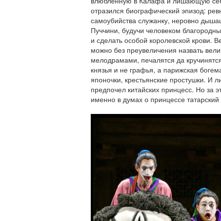
влюбленную в Калафа и лишающую себя
отразился биографический эпизод: рев
самоубийства служанку, неровно дышащ
Пуччини, будучи человеком благородны
и сделать особой королевской крови. В
можно без преувеличения назвать вел
мелодрамами, печалятся да кручинятс
князья и не графья, а парижская богем
японочки, крестьянские простушки. И 
предпочел китайских принцесс. Но за э
именно в думах о принцессе татарский