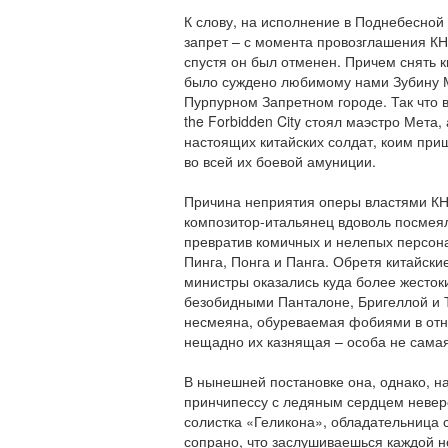
К слову, на исполнение в Поднебесной
запрет – с момента провозглашения КНР
спустя он был отменен. Причем снять 
было суждено любимому нами Зубину Ме
Пурпурном Запретном городе. Так что в 
the Forbidden City стоял маэстро Мета,
настоящих китайских солдат, коим при
во всей их боевой амуниции.
Причина неприятия оперы властями КН
композитор-итальянец вдоволь посмея
превратив комичных и нелепых персон
Пинга, Понга и Панга. Обретя китайск
министры оказались куда более жесток
безобидными Панталоне, Бригеллой и Т
несмеяна, обуреваемая фобиями в отн
нещадно их казнящая – особа не самая
В нынешней постановке она, однако, н
принчипессу с ледяным сердцем невер
солистка «Геликона», обладательница 
сопрано, что заслушиваешься каждой н