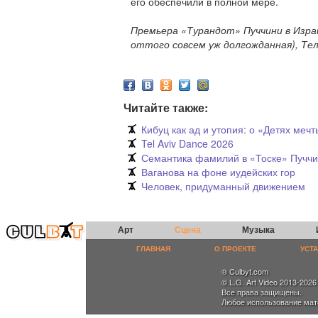
его обеспечили в полной мере.
Премьера «Турандот» Пуччини в Изра
оттого совсем уж долгожданная), Тел
Читайте также:
Кибуц как ад и утопия: о «Детях ме
Tel Aviv Dance 2026
Семантика фамилий в «Тоске» Пучч
Ваганова на фоне иудейских гор
Человек, придуманный движением
Арт
Сцена
Музыка
ГЛАВНАЯ
О ПРОЕКТЕ
УСТ
® Culbyt.com
© L.G. Art Video 2013-2026
Все права защищены.
Любое использование мат