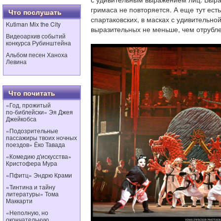
гримаса не повторяется. А еще тут ест
Что послушать
спартаковских, в масках с удивительной
Kutiman Mix the City
выразительных не меньше, чем отрубл
Видеоархив событий
конкурса Рубинштейна
Альбом песен Ханоха
Левина
Что почитать
«Год, прожитый
по‑библейски» Эя Джея
Джейкобса
«Подозрительные
пассажиры твоих ночных
поездов» Ёко Тавада
«Комедию д'искусства»
Кристофера Мура
«Пфитц» Эндрю Крами
«Тинтина и тайну
литературы» Тома
Маккарти
«Неполную, но
окончательную