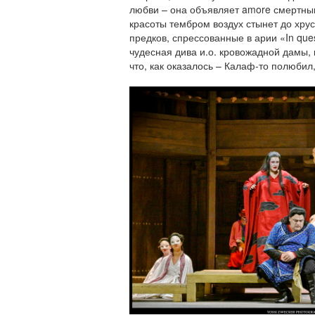
любви – она объявляет amore смертным
красоты тембром воздух стынет до хру
предков, спрессованные в арии «In ques
чудесная дива и.о. кровожадной дамы, к
что, как оказалось – Калаф-то полюбил,