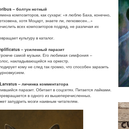
ribus – болтун нотный
мена композиторов, как сухари: «я люблю Баха, конечно,
тховена, хотя Моцарт, знаете ли, легковесен...»
числить всех композиторов подряд, не различая их
евращает культуру в каталог.
mplificatus – усиленный паразит
 громче самой музыки. Его любимая симфония –
олос, накладывающийся на оркестр.
лодирует кому не след так громко, что способен заразить
урновкусием.
Larvatus – личинка комментатора
ившийся паразит. Обитает в соцсетях. Питается лайками.
превращается в одного из вышеперечисленных.
жет запудрить мозги наивным читателям.