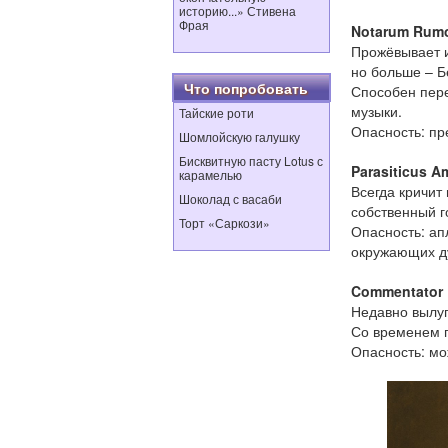
историю...» Стивена
Фрая
Notarum Rumo
Прожёвывает и
но больше – Бе
Что попробовать
Способен пере
музыки.
Тайские роти
Опасность: пр
Шомлойскую галушку
Бисквитную пасту Lotus с
Parasiticus A
карамелью
Всегда кричит
Шоколад с васаби
собственный г
Торт «Саркози»
Опасность: ап
окружающих д
Commentator 
Недавно вылуп
Со временем 
Опасность: мо