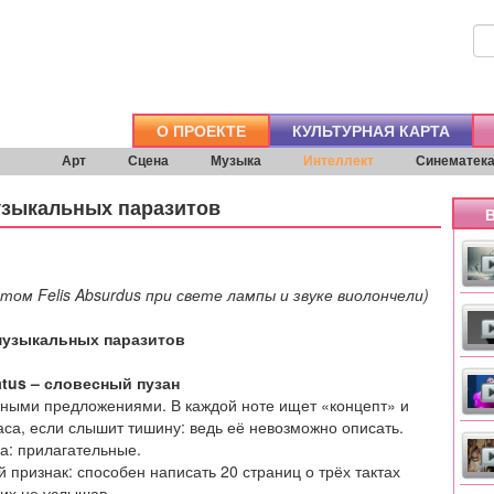
О ПРОЕКТЕ
КУЛЬТУРНАЯ КАРТА
Арт
Сцена
Музыка
Интеллект
Синематек
узыкальных паразитов
В
том Felis Absurdus при свете лампы и звуке виолончели)
музыкальных паразитов
atus – словесный пузан
ными предложениями. В каждой ноте ищет «концепт» и
аса, если слышит тишину: ведь её невозможно описать.
а: прилагательные.
 признак: способен написать 20 страниц о трёх тактах
 их не услышав.