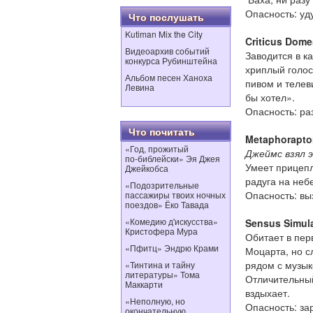
Опасность: уд
Что послушать
Kutiman Mix the City
Criticus Dom
Видеоархив событий
Заводится в ка
конкурса Рубинштейна
хриплый голос
Альбом песен Ханоха
пивом и телев
Левина
бы хотел».
Опасность: ра
Что почитать
Metaphorapto
«Год, прожитый
Джеймс взял э
по‑библейски» Эя Джея
Умеет прицепл
Джейкобса
радуга на неб
«Подозрительные
Опасность: вы
пассажиры твоих ночных
поездов» Ёко Тавада
«Комедию д'искусства»
Sensus Simul
Кристофера Мура
Обитает в пер
«Пфитц» Эндрю Крами
Моцарта, но с
рядом с музык
«Тинтина и тайну
литературы» Тома
Отличительный
Маккарти
вздыхает.
«Неполную, но
Опасность: за
окончательную