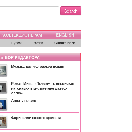
Search
КОЛЛЕКЦИОНЕРАМ
ENGLISH
а
Гурме
Вояж
Culture hero
ЫБОР РЕДАКТОРА
Музыка для человеков дождя
Роман Минц: «Почему-то еврейская
интонация в музыке мне дается
легко»
Amor vincitore
Фаринелли нашего времени