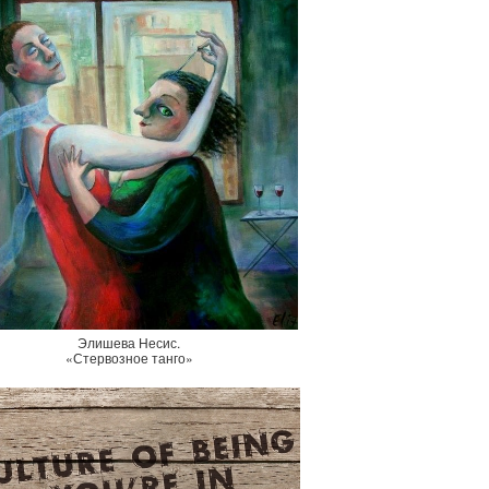
Элишева Несис.
«Стервозное танго»