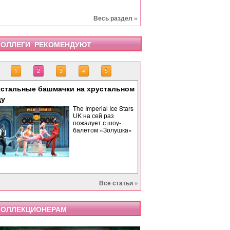
Весь раздел »
ОЛЛЕГИ РЕКОМЕНДУЮТ
1
2
3
4
5
стальные башмачки на хрустальном
«Тоска» завершает опе
«Бах. Революционная 
«Саломея» в Израильс
Палиндром: музыкальн
ду
времени
The Imperial Ice Stars
UK на сей раз
пожалует с шоу-
балетом «Золушка»
Все статьи »
ОЛЛЕКЦИОНЕРАМ