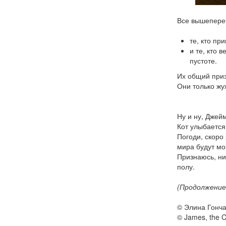
Все вышепереч
те, кто пр
и те, кто 
пустоте.
Их общий приз
Они только жуж
Ну и ну, Джейм
Кот улыбается
Погоди, скоро 
мира будут мо
Признаюсь, ни
полу.
(Продолжение
© Элина Гонч
© James, the C