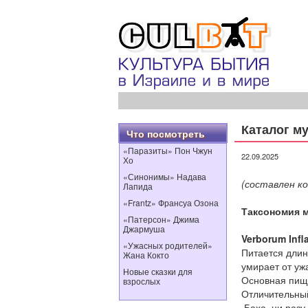
Каталог м
Что посмотреть
«Паразиты» Пон Чжун
22.09.2025
Хо
«Синонимы» Надава
(составлен ко
Лапида
«Frantz» Франсуа Озона
Таксономия 
«Патерсон» Джима
Джармуша
Verborum Infl
«Ужасных родителей»
Питается длин
Жана Кокто
умирает от уж
Новые сказки для
Основная пищ
взрослых
Отличительный
Баха, ни разу