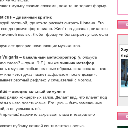
ушает музыку своими словами, пока та не теряет форму.
esticus – диванный критик
ждой гостиной, где кто-то рискнёт сыграть Шопена. Его
К
 всегда громче фортепиано. Живёт на диванах, питается
изионной пылью. Любит фразу «я бы сыграл лучше, если
зрушает доверие начинающих музыкантов.
Хру
ль
r Vulgaris – банальный метафораптор
(и откуда
то слово? – прим. Э.Г.)
, он же хищник метафор
ять к музыке любые нелепые образы: «эта соната – как
е» или «этот джаз пахнет асфальтом после дождя».
зывает рвотный рефлекс у слушателей с мозгом.
atus – эмоциональный симулянт
вых рядах концертных залов. Делает вид, что плачет под
лёзы у него пластиковые. Его цель – быть замеченным
ой, а не услышать её.
 признак: нарочито закрывает глаза и театрально
К
ражает публику ложной сентиментальностью.