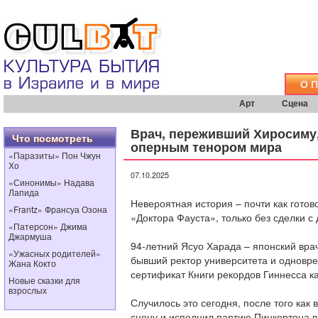
О 
Арт
Сцена
Врач, переживший Хиросиму
Что посмотреть
оперным тенором мира
«Паразиты» Пон Чжун
Хо
07.10.2025
«Синонимы» Надава
Лапида
Невероятная история – почти как готов
«Frantz» Франсуа Озона
«Доктора Фауста», только без сделки с
«Патерсон» Джима
Джармуша
94-летний Ясуо Харада – японский вра
«Ужасных родителей»
бывший ректор университета и одновр
Жана Кокто
сертификат Книги рекордов Гиннесса к
Новые сказки для
взрослых
Случилось это сегодня, после того как 
сцену и исполнил партию Пинкертона 