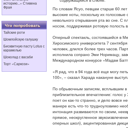
содержащийся в слюне.
историю...» Стивена
Фрая
По словам Ясуо, певцам старше 60 лет 
высокие ноты, поскольку их голосовые 
невольного открывания рта во сне. С 
Что попробовать
носом, поддерживая ротовую полость в
Тайские роти
Оперный спектакль, состоявшийся в М
Шомлойскую галушку
Хиросимского университета 7 сентября
Бисквитную пасту Lotus с
человек, длился более трех часов. П
карамелью
исполнила сопрано Эми Норимацу, за
Шоколад с васаби
Международном конкурсе «Мадам Батт
Торт «Саркози»
«Я рад, что в 94 года всё еще могу пет
100», – сказал Харада накануне выступ
По обрывочным записям, всплывшим в 
приблизительное впечатление: голос у
поет он как-то странно, и дело вовсе н
манере есть что-то трудноуловимо необ
интонация развиваются по своим, неев
прямое, неокругленное звукоизвлечени
оперных школ), акцентированная дикция