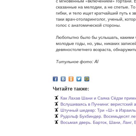
с мгновенным «включением» гортани. В 
сказанные на мелодии, а не спетые. То 
гибки, и тело ищет кратчайший путь к зв
таки врач-отоларинголог, ученый, кото
голос с анатомической стороны.
Любопытно было бы услышать, какими 
молодые годы, но, увы, никаких записе
девяностолетнего возраста, обнаружить
Титульное фото: AI
Читайте также:
Как Лахав Шани и Саяка Сёдзи прим
Вслушиваясь в Пуччини: веристский 
Штучный шедевр: Три «Ш» в Израил
Рудольф Бухбиндер. Восемьдесят ле
Восьмая дверь. Барток, Шани, Ланг,