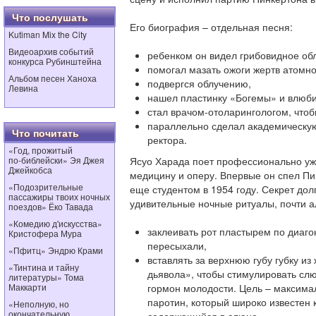
Что послушать
Его биография – отдельная песня:
Kutiman Mix the City
Видеоархив событий
ребенком он видел грибовидное об
конкурса Рубинштейна
помогал мазать ожоги жертв атомн
Альбом песен Ханоха
подвергся облучению,
Левина
нашел пластинку «Богемы» и влюби
стал врачом-отоларингологом, чтоб
параллельно сделал академическую
Что почитать
ректора.
«Год, прожитый
по‑библейски» Эя Джея
Ясуо Харада поет профессионально уж
Джейкобса
медицину и оперу. Впервые он спел П
«Подозрительные
еще студентом в 1954 году. Секрет дол
пассажиры твоих ночных
удивительные ночные ритуалы, почти а
поездов» Ёко Тавада
«Комедию д'искусства»
заклеивать рот пластырем по диаго
Кристофера Мура
пересыхали,
«Пфитц» Эндрю Крами
вставлять за верхнюю губу губку и
«Тинтина и тайну
дьявола», чтобы стимулировать сл
литературы» Тома
Маккарти
гормон молодости. Цель – максима
паротин, который широко известен 
«Неполную, но
окончательную