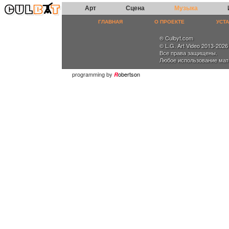
Арт
Сцена
Музыка
ГЛАВНАЯ
О ПРОЕКТЕ
УСТ
® Culbyt.com
© L.G. Art Video 2013-2026
Все права защищены.
Любое использование мат
programming by
obertson
R