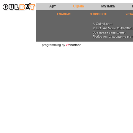
Арт
Сцена
Музыка
ГЛАВНАЯ
О ПРОЕКТЕ
УСТ
® Culbyt.com
© L.G. Art Video 2013-2026
Все права защищены.
Любое использование мат
programming by
obertson
R