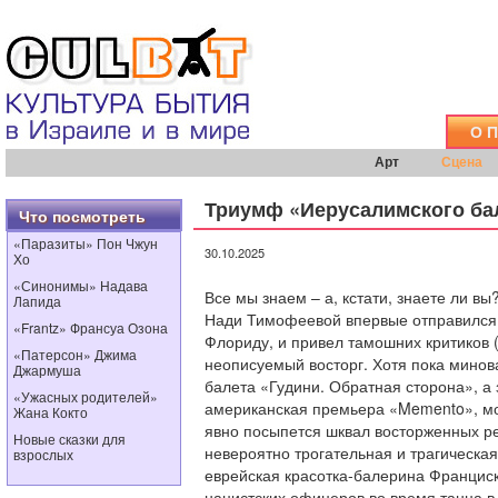
О 
Арт
Сцена
Триумф «Иерусалимского ба
Что посмотреть
«Паразиты» Пон Чжун
30.10.2025
Хо
«Синонимы» Надава
Все мы знаем – а, кстати, знаете ли в
Лапида
Нади Тимофеевой впервые отправился н
«Frantz» Франсуа Озона
Флориду, и привел тамошних критиков (
«Патерсон» Джима
неописуемый восторг. Хотя пока минов
Джармуша
балета «Гудини. Обратная сторона», а
«Ужасных родителей»
американская премьера «Memento», мог
Жана Кокто
явно посыпется шквал восторженных ре
Новые сказки для
невероятно трогательная и трагическая:
взрослых
еврейская красотка-балерина Францис
нацистских офицеров во время танца в