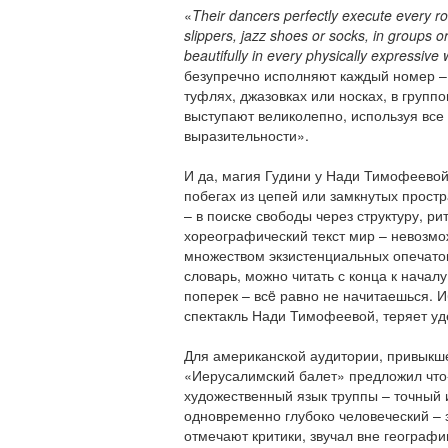
«
Their dancers perfectly execute every ro
slippers, jazz shoes or socks, in groups o
beautifully in every physically expressive
безупречно исполняют каждый номер – 
туфлях, джазовках или носках, в групп
выступают великолепно, используя все
выразительности».
И да, магия Гудини у Нади Тимофеевой
побегах из цепей или замкнутых простр
– в поиске свободы через структуру, р
хореографический текст мир – невозм
множеством экзистенциальных опечаток 
словарь, можно читать с конца к началу,
поперек – всë равно не начитаешься. 
спектакль Нади Тимофеевой, теряет уд
Для американской аудитории, привыкш
«Иерусалимский балет» предложил что-
художественный язык труппы – точный 
одновременно глубоко человеческий – з
отмечают критики, звучал вне географи