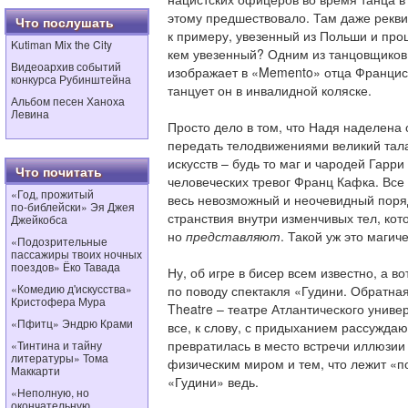
этому предшествовало. Там даже рекви
Что послушать
к примеру, увезенный из Польши и про
Kutiman Mix the City
кем увезенный? Одним из танцовщиков
Видеоархив событий
изображает в «Memento» отца Франциск
конкурса Рубинштейна
танцует он в инвалидной коляске.
Альбом песен Ханоха
Левина
Просто дело в том, что Надя наделена
передать телодвижениями великий тал
искусств – будь то маг и чародей Гарр
Что почитать
человеческих тревог Франц Кафка. Все
«Год, прожитый
весь невозможный и неочевидный поря
по‑библейски» Эя Джея
странствия внутри изменчивых тел, кот
Джейкобса
но
представляют
. Такой уж это магич
«Подозрительные
пассажиры твоих ночных
поездов» Ёко Тавада
Ну, об игре в бисер всем известно, а в
«Комедию д'искусства»
по поводу спектакля «Гудини. Обратная
Кристофера Мура
Theatre – театре Атлантического униве
«Пфитц» Эндрю Крами
все, к слову, с придыханием рассуждают
превратилась в место встречи иллюзии
«Тинтина и тайну
литературы» Тома
физическим миром и тем, что лежит «по 
Маккарти
«Гудини» ведь.
«Неполную, но
окончательную