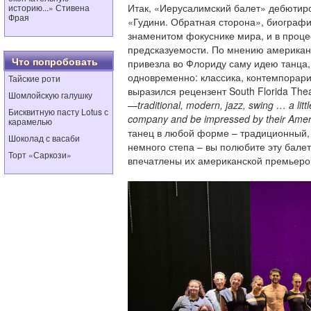
Итак, «Иерусалимский балет» дебютиро
историю...» Стивена
Фрая
«Гудини. Обратная сторона», биограф
знаменитом фокуснике мира, и в проце
предсказуемости. По мнению американ
Что попробовать
привезла во Флориду саму идею танца
одновременно: классика, контемпорари,
Тайские роти
выразился рецензент South Florida The
Шомлойскую галушку
—traditional, modern, jazz, swing … a littl
Бисквитную пасту Lotus с
company and be impressed by their Amer
карамелью
танец в любой форме – традиционный,
Шоколад с васаби
немного степа – вы полюбите эту бале
Торт «Саркози»
впечатлены их американской премьеро