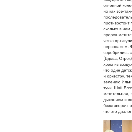
огненной коле
но как все-та
последователь
противостоит 
сколько в нем 
пророк-мстите
четко артикул
персонажем. Ф
серебрились с
(Вдова, Отрок
храм из возду
что один детс
и оркестру, те
велению Ильи
тучи. Шай Бло
мстительная, 
дыханием и вн
безоговорочно
что это диало