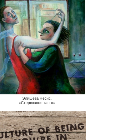
Элишева Несис.
«Стервозное танго»