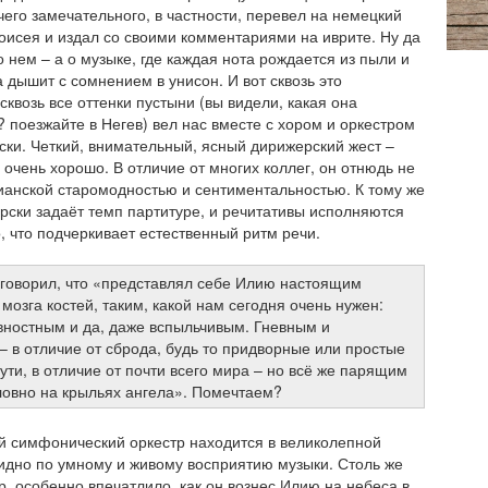
чего замечательного, в частности, перевел на немецкий
исея и издал со своими комментариями на иврите. Ну да
о нем – а о музыке, где каждая нота рождается из пыли и
а дышит с сомнением в унисон. И вот сквозь это
сквозь все оттенки пустыни (вы видели, какая она
? поезжайте в Негев) вел нас вместе с хором и оркестром
ки. Четкий, внимательный, ясный дирижерский жест –
, очень хорошо. В отличие от многих коллег, он отнюдь не
ианской старомодностью и сентиментальностью. К тому же
рски задаёт темп партитуре, и речитативы исполняются
, что подчеркивает естественный ритм речи.
говорил, что «представлял себе Илию настоящим
мозга костей, таким, какой нам сегодня очень нужен:
вностным и да, даже вспыльчивым. Гневным и
 в отличие от сброда, будь то придворные или простые
сути, в отличие от почти всего мира – но всё же парящим
словно на крыльях ангела». Помечтаем?
 симфонический оркестр находится в великолепной
идно по умному и живому восприятию музыки. Столь же
р, особенно впечатлило, как он вознес Илию на небеса в