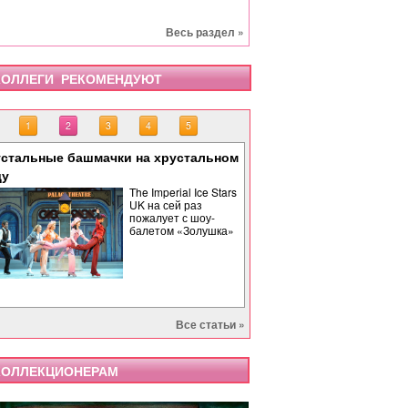
Весь раздел »
ОЛЛЕГИ РЕКОМЕНДУЮТ
1
2
3
4
5
стальные башмачки на хрустальном
«Тоска» завершает опе
«Бах. Революционная 
«Саломея» в Израильс
Палиндром: музыкальн
ду
времени
The Imperial Ice Stars
UK на сей раз
пожалует с шоу-
балетом «Золушка»
Все статьи »
ОЛЛЕКЦИОНЕРАМ