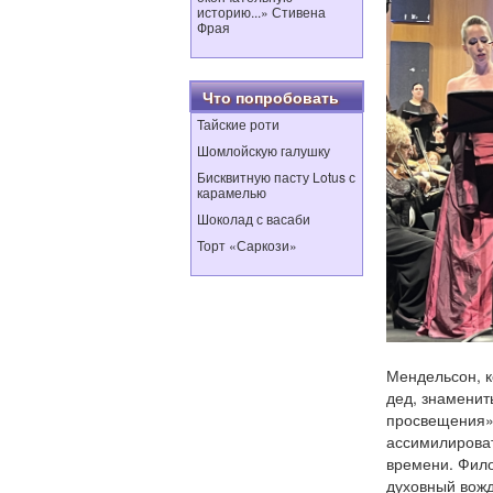
историю...» Стивена
Фрая
Что попробовать
Тайские роти
Шомлойскую галушку
Бисквитную пасту Lotus с
карамелью
Шоколад с васаби
Торт «Саркози»
Мендельсон, кс
дед, знамени
просвещения»
ассимилироват
времени. Фило
духовный вожд