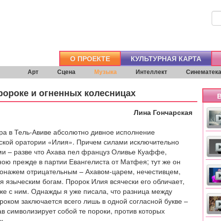
О ПРОЕКТЕ
КУЛЬТУРНАЯ КАРТА
Арт
Сцена
Музыка
Интеллект
Синематек
ророке и огненных колесницах
В
Лина Гончарская
ра в Тель-Авиве абсолютно дивное исполнение
ской оратории «Илия». Причем силами исключительно
и – разве что Ахава пел француз Оливье Куаффе,
ю прежде в партии Евангелиста от Матфея; тут же он
сонажем отрицательным – Ахавом-царем, нечестивцем,
 языческим богам. Пророк Илия всячески его обличает,
иже с ним. Однажды я уже писала, что разница между
роком заключается всего лишь в одной согласной букве –
хав символизирует собой те пороки, против которых
к.