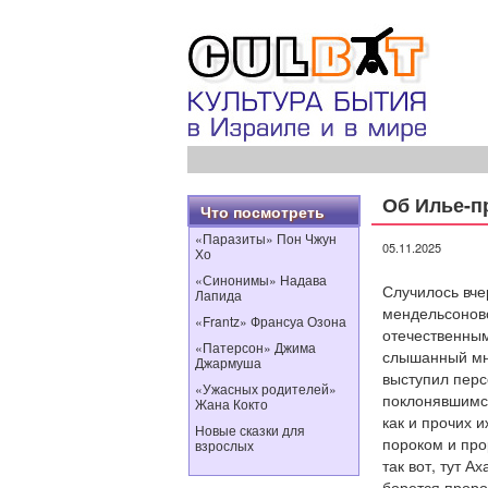
Об Илье-п
Что посмотреть
«Паразиты» Пон Чжун
05.11.2025
Хо
«Синонимы» Надава
Случилось вче
Лапида
мендельсонов
«Frantz» Франсуа Озона
отечественным
«Патерсон» Джима
слышанный мно
Джармуша
выступил пер
«Ужасных родителей»
поклонявшимся
Жана Кокто
как и прочих 
Новые сказки для
пороком и про
взрослых
так вот, тут А
борется проро