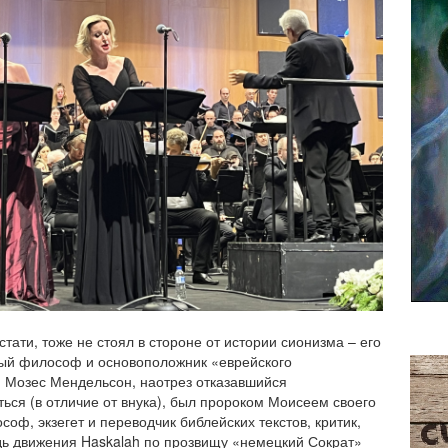
тати, тоже не стоял в стороне от истории сионизма – его
тый философ и основоположник «еврейского
 Мозес Мендельсон, наотрез отказавшийся
ься (в отличие от внука), был пророком Моисеем своего
соф, экзегет и переводчик библейских текстов, критик,
ь движения Haskalah по прозвищу «немецкий Сократ»