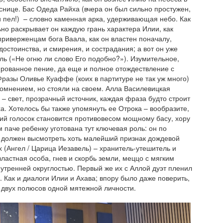
снице. Бас Одеда Райха (вчера он был сильно простужен,
ки пел!) – словно каменная арка, удерживающая небо. Как
но раскрывает он каждую грань характера Илии, как
приверженцам бога Ваала, как он властен поначалу,
достоинства, и смирения, и сострадания; а вот он уже
ль («Не огню ли слово Его подобно?»). Изумительное,
ированное пение, да еще и полное отождествление с
разы Оливье Куаффе (коих в партитуре не так уж много)
омнением, но стояли на своем. Алла Василевицкая
) – свет, прозрачный источник, каждая фраза будто строит
ха. Хотелось бы также упомянуть ее Отрока – вообразите,
кий голосок становится противовесом мощному басу, хору
м паче ребенку уготована тут ключевая роль: он по
 должен высмотреть хоть малейший признак дождевой
х (Ангел / Царица Иезавель) – хранитель-утешитель и
властная особа, гнев и скорбь земли, меццо с мягким
утренней округлостью. Первый же их с Аллой дуэт пленил
. Как и диалоги Илии и Ахава; впору было даже поверить,
г двух полюсов одной мятежной личности.