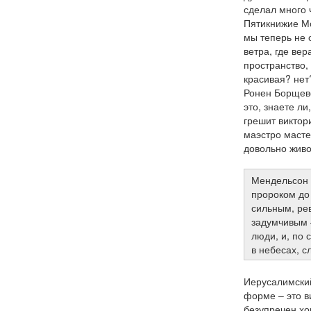
сделал много 
Пятикнижие Мо
мы теперь не 
ветра, где вер
пространство, 
красивая? нет
Ронен Борщевс
это, знаете ли
грешит виктор
маэстро масте
довольно живо
Мендельсон 
пророком до 
сильным, ре
задумчивым –
люди, и, по 
в небесах, 
Иерусалимский
форме – это в
безупречен хо