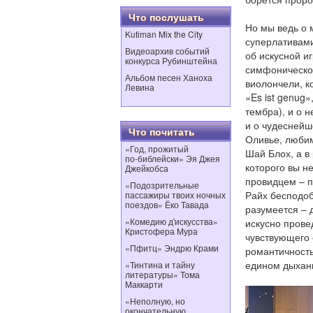
Что послушать
Но мы ведь о 
Kutiman Mix the City
суперлативами
Видеоархив событий
об искусной и
конкурса Рубинштейна
симфоническог
Альбом песен Ханоха
виолончели, к
Левина
«Es ist genug
тембра), и о 
и о чудеснейш
Что почитать
Оливье, люби
«Год, прожитый
Шай Блох, а в
по‑библейски» Эя Джея
которого вы н
Джейкобса
провидцем – п
«Подозрительные
Райх бесподоб
пассажиры твоих ночных
поездов» Ёко Тавада
разумеется – 
«Комедию д'искусства»
искусно прове
Кристофера Мура
чувствующего 
«Пфитц» Эндрю Крами
романтичность
едином дыхан
«Тинтина и тайну
литературы» Тома
Маккарти
«Неполную, но
окончательную