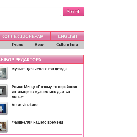
Search
КОЛЛЕКЦИОНЕРАМ
ENGLISH
а
Гурме
Вояж
Culture hero
ЫБОР РЕДАКТОРА
Музыка для человеков дождя
Роман Минц: «Почему-то еврейская
интонация в музыке мне дается
легко»
Amor vincitore
Фаринелли нашего времени