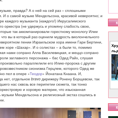
музыке, правда? А о ней на сей раз – сплошными
. И о самой музыке Мендельсона, красивой невероятно; и
гре каждого музыканта (каждого!) Иерусалимского
К
о оркестра (не удержусь и упомяну слабость свою,
оторые так аккомпанировали горестному монологу Илии
», что вы в который раз оценили мудрость виолончельного
невероятном пении Израильском хора имени Гари Бертини,
Хру
ем хоре «Шахар». И о солистах – а были то, помимо
ль
мая нами сопрано Алла Василевицкая, и меццо-сопрано
 роли заглавного персонажа – бас Одед Райх, слушая
епроизвольно параллелили его Илию-пророка с другим
ровозвестником сионизма Герцлем, которого Одед же
но пел в опере «
Теодор
» Йонатана Кнаана. И,
да нет, отдельное
bravo
дирижеру Ронену Борщевски, так
дшего нас сквозь все перипетии сюжета, так тонко
оркестровую и хоровую материи, что изысканная
 музыки Мендельсона и религиозный экстаз сошлись в
ии.
К