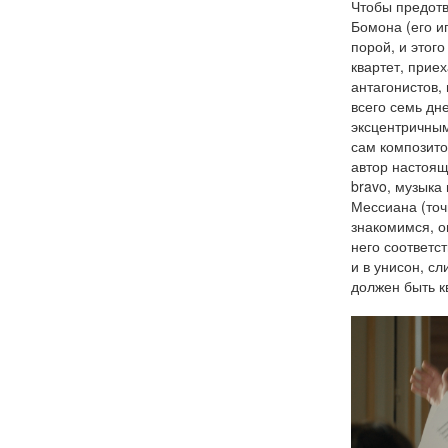
Чтобы предотв
Бомона (его и
порой, и этог
квартет, приех
антагонистов,
всего семь дн
эксцентричным
сам композитор
автор настоящ
bravo, музыка
Мессиана (точ
знакомимся, о
него соответс
и в унисон, с
должен быть к