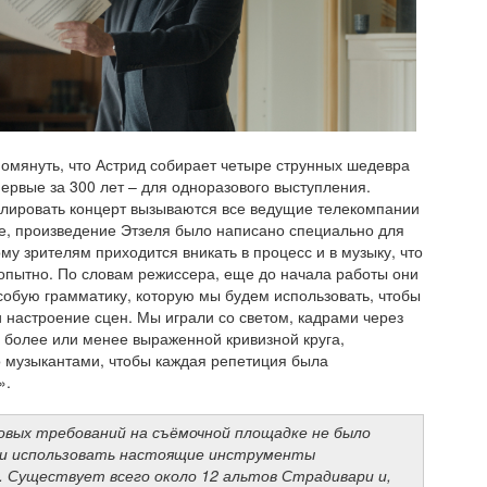
помянуть, что Астрид собирает четыре струнных шедевра
ервые за 300 лет – для одноразового выступления.
лировать концерт вызываются все ведущие телекомпании
е, произведение Этзеля было написано специально для
му зрителям приходится вникать в процесс и в музыку, что
пытно. По словам режиссера, еще до начала работы они
обую грамматику, которую мы будем использовать, чтобы
и настроение сцен. Мы играли со светом, кадрами через
 более или менее выраженной кривизной круга,
 музыкантами, чтобы каждая репетиция была
».
овых требований на съёмочной площадке не было
и использовать настоящие инструменты
 Существует всего около 12 альтов Страдивари и,