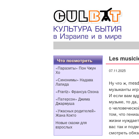
Les music
Что посмотреть
«Паразиты» Пон Чжун
07.11.2025
Хо
«Синонимы» Надава
Ну что ж, mes
Лапида
музыканты игр
«Frantz» Франсуа Озона
И если вам вд
«Патерсон» Джима
музыке, то да
Джармуша
о человеческо
«Ужасных родителей»
том, что гениа
Жана Кокто
жизни нуждает
Новые сказки для
вас так и подм
взрослых
смотреть обяз