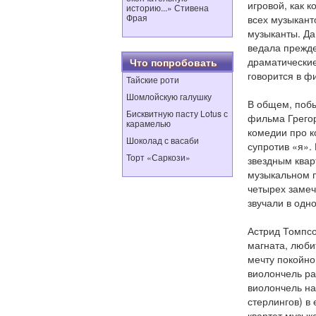
игровой, как к
историю...» Стивена
Фрая
всех музыкант
музыканты. Да 
ведала прежде
драматические 
Что попробовать
говорится в ф
Тайские роти
Шомлойскую галушку
В общем, поб
Бисквитную пасту Lotus с
фильма Грегор
карамелью
комедии про к
Шоколад с васаби
супротив «я».
Торт «Саркози»
звездным квар
музыкальном п
четырех замеч
звучали в одн
Астрид Томпсо
магната, люби
мечту покойно
виолончель ра
виолончель на
стерлингов) в
квартет музык