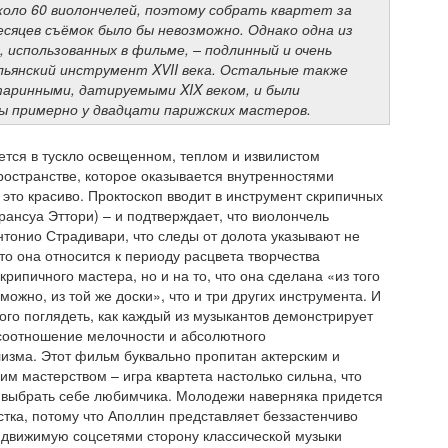
коло 60 виолончелей, поэтому собрать квартет за
есяцев съёмок было бы невозможно. Однако одна из
к, использованных в фильме, – подлинный и очень
ьянский инструмент XVII века. Остальные также
аринными, датируемыми XIX веком, и были
ы примерно у двадцати парижских мастеров.
тся в тускло освещенном, теплом и извилистом
остранстве, которое оказывается внутренностями
 это красиво. Проктоскоп вводит в инструмент скрипичных
рансуа Эттори) – и подтверждает, что виолончель
нтонио Страдивари, что следы от долота указывают не
что она относится к периоду расцвета творчества
рипичного мастера, но и на то, что она сделана «из того
можно, из той же доски», что и три других инструмента. И
го поглядеть, как каждый из музыкантов демонстрирует
соотношение мелочности и абсолютного
зма. Этот фильм буквально пропитан актерским и
им мастерством – игра квартета настолько сильна, что
 выбрать себе любимчика. Молодежи наверняка придется
стка, потому что Аполлин представляет беззастенчиво
движимую соцсетями сторону классической музыки