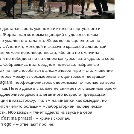
 досталась роль умопомрачительно виртуозного и
о Жоржа, над которым сценарий с удовольствием
не умаляя его таланта. Жорж вечно сцепляется по
 с Аполлин, молодой и сказочно красивой альтисткой-
омплексом неполноценности, ибо она не окончила
 и не победила ни на одном конкурсе, зато сделала себе
х. Собравшись в загородном поместье, избранные
ак не приспособятся к ансамблевой игре – столкновение
ктеров между высокомерным эгоцентриком, девушкой
tagram, перфекционистом, одержимым точностью во всем
, как Петер даже в спальне не снимает отглаженные брюки
недоверчивой дамой элегантного возраста превращает
ции в катастрофу. Фильм начинается как комедия, но
ится чем-то большим – лабораторией человеческой
ти. Ибо каждый тянет одеяло из звука на себя:
 c’est ma phrase!» – кричит скрипач.
ton ego!» – отвечают прочие.