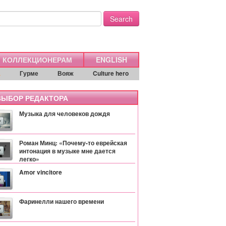
Search
КОЛЛЕКЦИОНЕРАМ
ENGLISH
а
Гурме
Вояж
Culture hero
ЫБОР РЕДАКТОРА
Музыка для человеков дождя
Роман Минц: «Почему-то еврейская
интонация в музыке мне дается
легко»
Amor vincitore
Фаринелли нашего времени