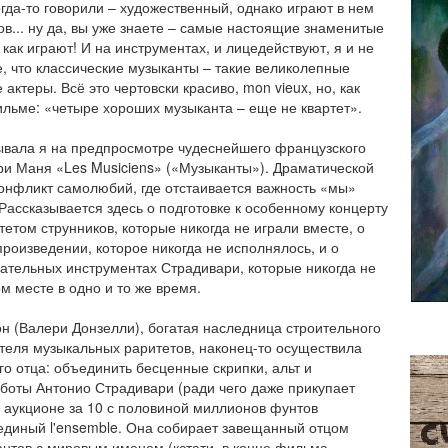
огда-то говорили – художественный, однако играют в нем
ов... ну да, вы уже знаете – самые настоящие знаменитые
как играют! И на инструментах, и лицедействуют, я и не
, что классические музыканты – такие великолепные
актеры. Всё это чертовски красиво, mon vieux, но, как
ильме: «четыре хороших музыканта – еще не квартет».
ывала я на предпросмотре чудеснейшего французского
и Маня «Les Musiciens» («Музыканты»). Драматической
онфликт самолюбий, где отстаивается важность «мы»
 Рассказывается здесь о подготовке к особенному концерту
тетом струнников, которые никогда не играли вместе, о
роизведении, которое никогда не исполнялось, и о
ательных инструментах Страдивари, которые никогда не
ом месте в одно и то же время.
н (Валери Донзелли), богатая наследница строительного
теля музыкальных раритетов, наконец-то осуществила
го отца: объединить бесценные скрипки, альт и
боты Антонио Страдивари (ради чего даже прикупает
 аукционе за 10 с половиной миллионов фунтов
 единый l'ensemble. Она собирает завещанный отцом
антов с мировым именем (кстати, в конце фильма