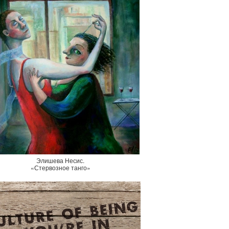
Элишева Несис.
«Стервозное танго»