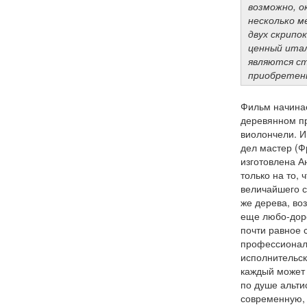
возможно, о
несколько м
двух скрипо
ценный итал
являются ст
приобретен
Фильм начинае
деревянном пр
виолончели. И
дел мастер (Ф
изготовлена А
только на то, 
величайшего ск
же дерева, воз
еще любо-доро
почти равное 
профессионали
исполнительск
каждый может
по душе альти
современную, 