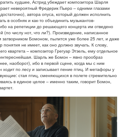
ратить худшее, Астрид убеждает композитора Шарля
грает невероятный Фредерик Пьеро – одними глазами
о достаточно), автора опуса, который должен исполнить
ать в особняк и как-то объединить музыкантов-
 ибо на репетиции до решающего концерта им отведено
ей (по числу нот, что ли?). Произведение, написанное
 затворником Бомоном, пылится уже более 25 лет, и даже
 понятия не имеет, как оно должно звучать. К слову,
его квартета – композитор Грегуар Этзель, ему отдельное
 интереснейшая. Шарль же Бомон – явно прообраз
нее, наоборот), ибо в первой сцене, когда мы с ним
н ходит по лесу и записывает пение птиц. И метафоры у
твующие: стая птиц, сменяющихся в полете стремительно
ливаясь в единое целое – именно таким, говорит Бомон,
вартет.