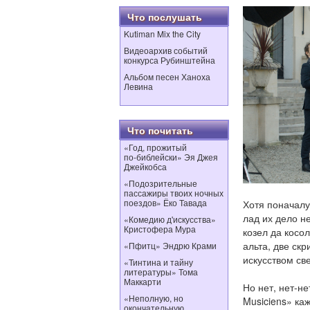
Что послушать
Kutiman Mix the City
Видеоархив событий
конкурса Рубинштейна
Альбом песен Ханоха
Левина
Что почитать
«Год, прожитый
по‑библейски» Эя Джея
Джейкобса
«Подозрительные
пассажиры твоих ночных
поездов» Ёко Тавада
Хотя поначалу
лад их дело н
«Комедию д'искусства»
Кристофера Мура
козел да косо
альта, две скр
«Пфитц» Эндрю Крами
искусством све
«Тинтина и тайну
литературы» Тома
Маккарти
Но нет, нет-не
«Неполную, но
Musiciens» ка
окончательную