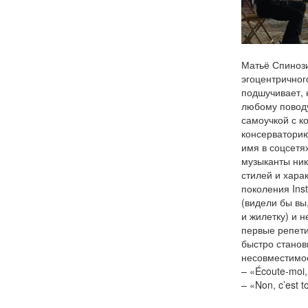
Матьё Спинози
эгоцентричног
подшучивает, 
любому поводу
самоучкой с к
консерваторию
имя в соцсетя
музыканты ник
стилей и хара
поколения Ins
(видели бы вы
и жилетку) и 
первые репети
быстро станов
несовместимос
– «Écoute-moi,
– «Non, c’est 