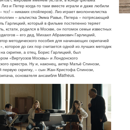
о Лиз и Петер когда-то таки вместе играли и даже любили
 – тсс! – никаких спойлеров). Лиз играет виолончелистка
поллин – альтистка Эмма Равье, Петера – потрясающий
ль Гарлицкий, который в фильме постепенно теряет
ль, кстати, родился в Москве, он потомок семьи известных
едагогов – его дед, Михаил Абрамович Гарлицкий,
автор методического пособия для начинающих скрипачей
», которое до сих пор считается одной из лучших методик
 на скрипке, а отец, Борис Гарлицкий, был
ром «Виртуозов Москвы» и Лондонского
ого оркестра. Ну и, наконец, актер Матьё Спинози,
 первую скрипку, – сын Жан-Кристофа Спинози,
рипача, основателя ансамбля Matheus.