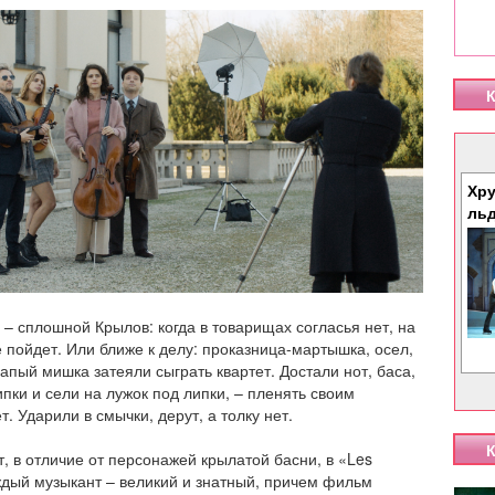
К
Хру
ль
 – сплошной Крылов: когда в товарищах согласья нет, на
е пойдет. Или ближе к делу: проказница-мартышка, осел,
лапый мишка затеяли сыграть квартет. Достали нот, баса,
ипки и сели на лужок под липки, – пленять своим
т. Ударили в смычки, дерут, а толку нет.
К
т, в отличие от персонажей крылатой басни, в «Les
ждый музыкант – великий и знатный, причем фильм