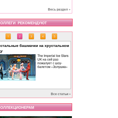
Весь раздел »
ОЛЛЕГИ РЕКОМЕНДУЮТ
1
2
3
4
5
стальные башмачки на хрустальном
«Тоска» завершает опе
«Бах. Революционная 
«Саломея» в Израильс
Палиндром: музыкальн
ду
времени
The Imperial Ice Stars
UK на сей раз
пожалует с шоу-
балетом «Золушка»
Все статьи »
ОЛЛЕКЦИОНЕРАМ