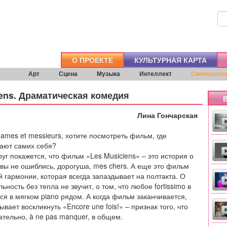
О ПРОЕКТЕ
КУЛЬТУРНАЯ КАРТА
Арт
Сцена
Музыка
Интеллект
Синематек
iens. Драматическая комедия
В
Лина Гончарская
dames et messieurs, хотите посмотреть фильм, где
ают самих себя?
руг покажется, что фильм «Les Musiciens» – это история о
, вы не ошиблись, дорогуша, mes chers. А еще это фильм
й гармонии, которая всегда запаздывает на полтакта. О
льность без тепла не звучит, о том, что любое fortissimo в
ся в мягком piano рядом. А когда фильм заканчивается,
ывает воскликнуть «Encore une fois!» – признак того, что
ательно, à ne pas manquer, в общем.