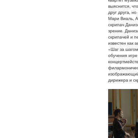
выяснится, чт
друг друга, но
Мари Виаль, А
скрипач Даниэ
зрение. Даниэ
скрипачей и п
известен как 
«Шаг за шагом
обучения игре
концертмейсте
филармоническ
изображающий
дирижера и ск