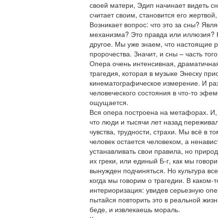
своей матери, Эдип начинает видеть сны
считает своим, становится его жертвой,
Возникает вопрос: что это за сны? Явл
механизма? Это правда или иллюзия? Н
другое. Мы уже знаем, что настоящие 
пророчества. Значит, и сны – часть тог
Опера очень интенсивная, драматична
трагедия, которая в музыке Энеску при
кинематографическое измерение. И раз
человеческого состояния в что-то эфем
ощущается.
Вся опера построена на метафорах. И,
что люди и тысячи лет назад переживал
чувства, трудности, страхи. Мы всё в 
человек остается человеком, а ненави
устанавливать свои правила, но природ
их греки, или единый Б-г, как мы говор
вынужден подчиняться. Но культура все
когда мы говорим о трагедии. В каком-
интериоризация: увидев серьезную опер
пытайся повторить это в реальной жизн
беде, и извлекаешь мораль.