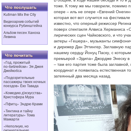
тоже. К тому же мы говорили, помимо 
Что послушать
опере – иль не опере «Евгений Онегин
Kutiman Mix the City
которая вот-вот случится на фестивале 
Видеоархив событий
известно, что оперный режиссер Регин
конкурса Рубинштейна
поверх спектакля Алвиса Херманиса «
Альбом песен Ханоха
лирических сцен Чайковского, и что уч
Левина
актеры «Гешера», музыканты симфонич
и дирижер Дан Эттингер. Заглавную п
нашему сердцу Йонуц Паску, с которы
Что почитать
премьерой «Эдипа» Джордже Энеску в
«Год, прожитый
– там его партия тоже была заглавной,
по‑библейски» Эя Джея
координат и появилась естественная то
Джейкобса
затеянный два месяца назад.
«Подозрительные
пассажиры твоих ночных
поездов» Ёко Тавада
«Комедию д'искусства»
Кристофера Мура
«Пфитц» Эндрю Крами
«Тинтина и тайну
литературы» Тома
Маккарти
«Неполную, но
окончательную