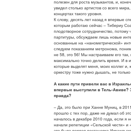
полезен для роста музыкантов, и, конеч
увидел столько артистов со всего мира,
концертах такого уровня.
К слову, десять лет назад я впервые с
которым работаю сейчас – Тибериу Соа
плодотворное сотрудничество, потому ч
партитуры, обсуждаем лишь новые инт
основанные на «нанометрической» инте
следуем показаниям метронома, понима
не 58, это 56! Мы настраиваем его так,
максимально точно делить время. И в 
которые выделят меня, моих коллег и, 
оркестру тоже нужно дышать, не только
А какие пути привели вас в Израиль
впервые выступили в Тель-Авиве? 
правда?
– Да, это было при Ханне Муниц, в 2011
прошло с тех пор, даже не думал об эт
началось в декабре 2010 года, если я н
начали репетиции «Сельской чести» и 
это была первая постановка Израильско