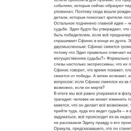
событиях, которые сейчас образуют пе
упоминал. Поэтому сюда вошли рожде
детали, которые помогают зрителю по
Остальное подчинено главной идее – ч
судьбе. Эдип будто бы утверждает, что 
быть победителем, если всё предначе
спрашивает Сфинкс в конце их дуэта. 
двусмысленным: Сфинкс смеется громк
потому что Эдип правильно отвечает на
могущественнее судьбы?» Формально п
слезы настолько экспрессивны, что их л
Сфинкс говорит, что время покажет, пл
смеется от победы. А затем исчезает, 
вопросом: если Сфинкс смеялся из-за п
возможно, если он мертв?
В итоге мы всё равно упираемся в фату
трагедия: человек не может изменить т
кажется, что он делает всё возможное, 
прийти туда, куда его ведет судьба – и
задуматься, всё происходит из-за нед
не рассказали Эдипу правду о его про
Оракула, предсказавшего, что он стане