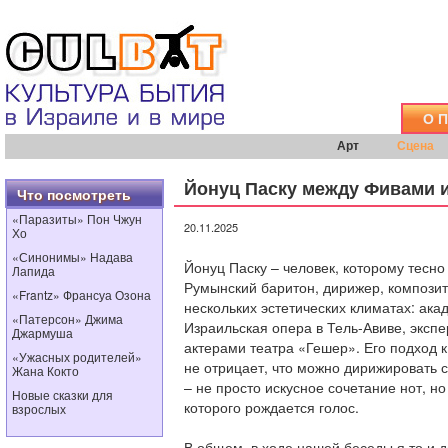
О 
Арт
Сцена
Йонуц Паску между Фивами 
Что посмотреть
«Паразиты» Пон Чжун
20.11.2025
Хо
«Синонимы» Надава
Йонуц Паску – человек, которому тесно
Лапида
Румынский баритон, дирижер, композито
«Frantz» Франсуа Озона
нескольких эстетических климатах: ака
«Патерсон» Джима
Израильская опера в Тель-Авиве, эксп
Джармуша
актерами театра «Гешер». Его подход к
«Ужасных родителей»
не отрицает, что можно дирижировать с
Жана Кокто
– не просто искусное сочетание нот, н
Новые сказки для
которого рождается голос.
взрослых
В общем, в ходе нашей беседы я то и д