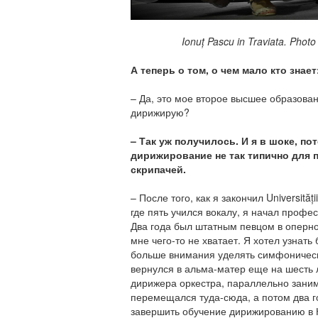
Ionuț Pascu in Traviata. Photo by
А теперь о том, о чем мало кто знае
– Да, это мое второе высшее образовани
дирижирую?
– Так уж получилось. И я в шоке, пот
дирижирование не так типично для п
скрипачей.
– После того, как я закончил Universităț
где пять учился вокалу, я начал профе
Два года был штатным певцом в оперно
мне чего-то не хватает. Я хотел узнать
больше внимания уделять симфоническ
вернулся в альма-матер еще на шесть 
дирижера оркестра, параллельно зани
перемещался туда-сюда, а потом два г
завершить обучение дирижированию в 