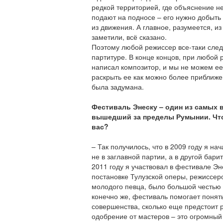
редкой территорией, где объяснение н
подают на подносе – его нужно добыть и
из движения. А главное, разумеется, из
заметили, всё сказано.
Поэтому любой режиссер все-таки следу
партитуре. В конце концов, при любой 
написал композитор, и мы не можем е
раскрыть ее как можно более приближен
была задумана.
Фестиваль Энеску – один из самых 
вышедший за пределы Румынии. Что
вас?
– Так получилось, что в 2009 году я на
не в заглавной партии, а в другой бари
2011 году я участвовал в фестивале Эн
постановке Тулузской оперы, режиссер
молодого певца, было большой честью 
конечно же, фестиваль помогает понять
совершенства, сколько еще предстоит 
одобрение от мастеров – это огромный