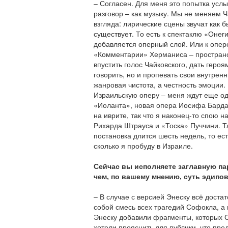
– Согласен. Для меня это попытка услы
разговор – как музыку. Мы не меняем Ч
взгляда: лирические сцены звучат как б
существует. То есть к спектаклю «Оне
добавляется оперный слой. Или к опер
«Комментарии» Херманиса – пространст
впустить голос Чайковского, дать героя
говорить, но и пропевать свои внутренн
жанровая чистота, а честность эмоции.
Израильскую оперу – меня ждут еще од
«Иоланта», новая опера Иосифа Барда
на иврите, так что я наконец-то спою 
Рихарда Штрауса и «Тоска» Пуччини. Та
постановка длится шесть недель, то ест
сколько я пробуду в Израиле.
Сейчас вы исполняете заглавную па
чем, по вашему мнению, суть эдипо
– В случае с версией Энеску всё доста
собой смесь всех трагедий Софокла, а 
Энеску добавили фрагменты, которых С
хотели прояснить для публики, что пре