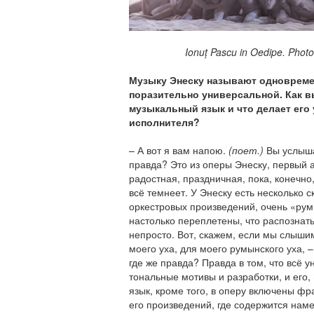
Ionuț Pascu in Oedipe. Photo
Музыку Энеску называют одновреме
поразительно универсальной. Как в
музыкальный язык и что делает его
исполнителя?
– А вот я вам напою.
(поет.)
Вы услыша
правда? Это из оперы Энеску, первый 
радостная, праздничная, пока, конечно
всё темнеет. У Энеску есть несколько 
оркестровых произведений, очень «рум
настолько переплетены, что распознат
непросто. Вот, скажем, если мы слышим
моего уха, для моего румынского уха, 
где же правда? Правда в том, что всё 
тональные мотивы и разработки, и его,
язык, кроме того, в оперу включены ф
его произведений, где содержится наме