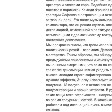
оркестра и ответами хора. Подобная ид
посетил в парижской Камеди Франсез с
трагедии Софокла с потрясающим акт
заглавной роли. Его почти музыкальна
композитора, что он решил сделать оп
декламацией, отмеченной в партитуре 
отсылающими к драматическому театру.
настоящая декламация.
Мы прекрасно знаем, что греки исполь
политических речей – вспомним Демосф
мастерства. Таким образом, мы обнар
предыдущими поколениями и исчезнувш
нынешними смертными, что само по себе
трактовке декламации нельзя уходить 
высота мелодии строго зафиксирована 
нужного эффекта, Энеску использует к
полутона. 12 полутонов в октаве его н
полуальтерации и прочие хитрости. В 
такие вещи тоже встречаются – наприм
во время траурных шествий. В классике
работаем над интонацией очень внима
слышна.