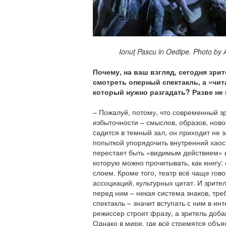
Ionuț Pascu in Oedipe. Photo by
Почему, на ваш взгляд, сегодня зри
смотреть оперный спектакль, а «чита
который нужно разгадать? Разве не
– Пожалуй, потому, что современный зр
избыточности – смыслов, образов, ново
садится в темный зал, он приходит не з
попыткой упорядочить внутренний хаос.
перестает быть «видимым действием» и
которую можно прочитывать, как книгу: 
слоем. Кроме того, театр всё чаще гов
ассоциаций, культурных цитат. И зрите
перед ним – некая система знаков, тр
спектакль – значит вступать с ним в ин
режиссер строит фразу, а зритель доб
Однако в мире, где всё стремятся объя