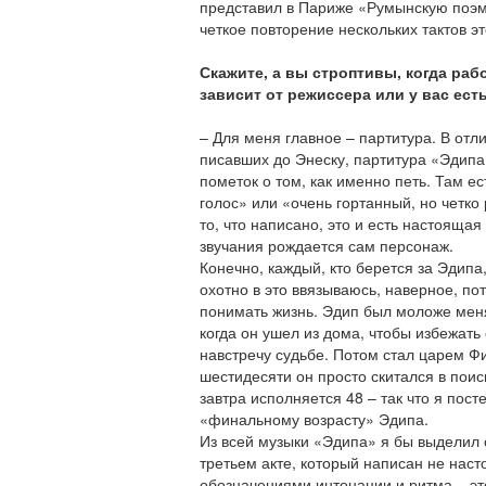
представил в Париже «Румынскую поэму
четкое повторение нескольких тактов э
Скажите, а вы строптивы, когда раб
зависит от режиссера или у вас ест
– Для меня главное – партитура. В отл
писавших до Энеску, партитура «Эдипа
пометок о том, как именно петь. Там е
голос» или «очень гортанный, но четко
то, что написано, это и есть настоящая
звучания рождается сам персонаж.
Конечно, каждый, кто берется за Эдипа,
охотно в это ввязываюсь, наверное, пот
понимать жизнь. Эдип был моложе меня
когда он ушел из дома, чтобы избежать
навстречу судьбе. Потом стал царем Фи
шестидесяти он просто скитался в поис
завтра исполняется 48 – так что я пос
«финальному возрасту» Эдипа.
Из всей музыки «Эдипа» я бы выделил 
третьем акте, который написан не наст
обозначениями интонации и ритма – э