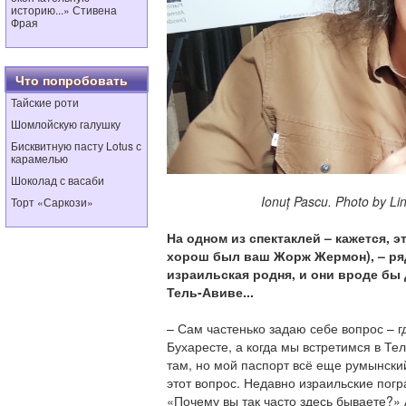
историю...» Стивена
Фрая
Что попробовать
Тайские роти
Шомлойскую галушку
Бисквитную пасту Lotus с
карамелью
Шоколад с васаби
Ionuț Pascu. Photo by Lina 
Торт «Саркози»
На одном из спектаклей – кажется, э
хорош был ваш Жорж Жермон), – ря
израильская родня, и они вроде бы 
Тель-Авиве...
– Сам частенько задаю себе вопрос – гд
Бухаресте, а когда мы встретимся в Тел
там, но мой паспорт всё еще румынски
этот вопрос. Недавно израильские пог
«Почему вы так часто здесь бываете?» 