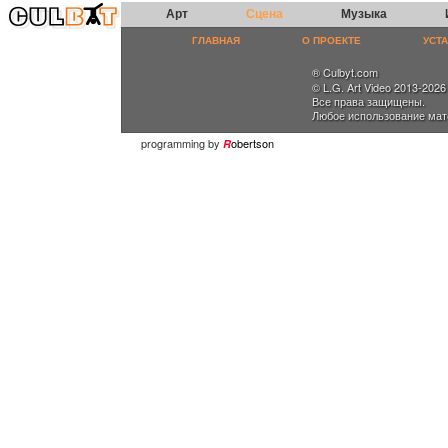
Арт
Сцена
Музыка
ГЛАВНАЯ
О ПРОЕКТЕ
УСТ
® Culbyt.com
© L.G. Art Video 2013-2026
Все права защищены.
Любое использование мат
programming by
obertson
R