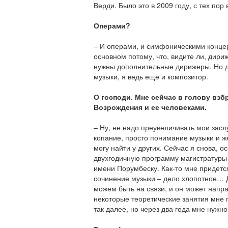
Верди. Было это в 2009 году, с тех по
Операми?
– И операми, и симфоническими конце
основном потому, что, видите ли, дир
нужны дополнительные дирижеры. Но де
музыки, я ведь еще и композитор.
О господи. Мне сейчас в голову взб
Возрождения и ее человеками.
– Ну, не надо преувеличивать мои заслу
копание, просто понимание музыки и же
могу найти у других. Сейчас я снова, о
двухгодичную программу магистратуры
имени Порумбеску. Как-то мне придется
сочинение музыки – дело хлопотное… 
можем быть на связи, и он может напра
некоторые теоретические занятия мне 
так далее, но через два года мне нужно