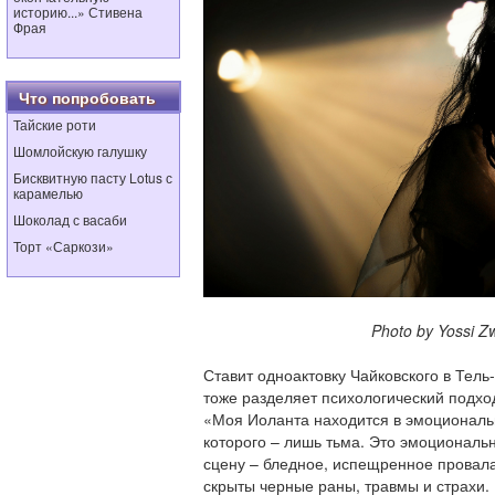
историю...» Стивена
Фрая
Что попробовать
Тайские роти
Шомлойскую галушку
Бисквитную пасту Lotus с
карамелью
Шоколад с васаби
Торт «Саркози»
Photo by Yossi Zwec
Ставит одноактовку Чайковского в Тель
тоже разделяет психологический подхо
«Моя Иоланта находится в эмоциональ
которого – лишь тьма. Это эмоциональ
сцену – бледное, испещренное провала
скрыты черные раны, травмы и страхи. 