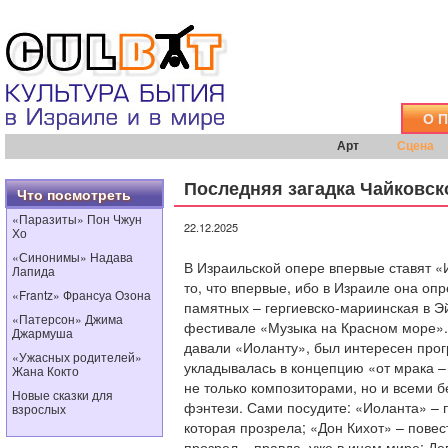
О 
Арт
Сцена
Последняя загадка Чайковск
Что посмотреть
«Паразиты» Пон Чжун
22.12.2025
Хо
«Синонимы» Надава
В Израильской опере впервые ставят «И
Лапида
то, что впервые, ибо в Израиле она оп
«Frantz» Франсуа Озона
памятных – гергиевско-мариинская в Э
«Патерсон» Джима
фестивале «Музыка на Красном море». 
Джармуша
давали «Иоланту», был интересен про
«Ужасных родителей»
укладывалась в концепцию «от мрака –
Жана Кокто
не только композиторами, но и всеми 
Новые сказки для
фэнтези. Сами посудите: «Иоланта» – 
взрослых
которая прозрела; «Дон Кихот» – повес
прозрел – правда, уже в ином мире; Де