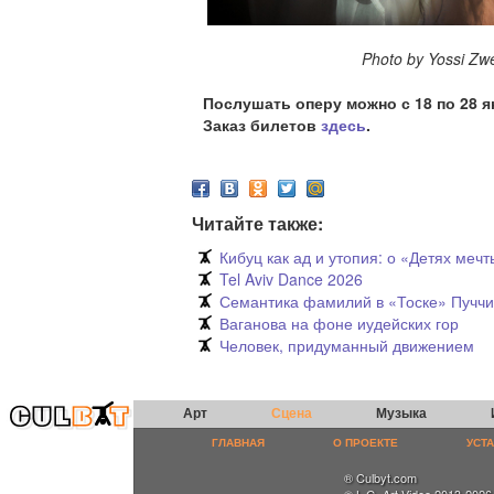
Photo by Yossi Zwec
Послушать оперу можно с 18 по 28 я
Заказ билетов
здесь
.
Читайте также:
Кибуц как ад и утопия: о «Детях ме
Tel Aviv Dance 2026
Семантика фамилий в «Тоске» Пучч
Ваганова на фоне иудейских гор
Человек, придуманный движением
Арт
Сцена
Музыка
ГЛАВНАЯ
О ПРОЕКТЕ
УСТ
® Culbyt.com