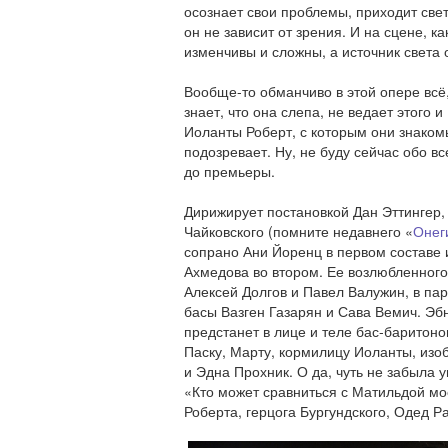
осознает свои проблемы, приходит свет
он не зависит от зрения. И на сцене, к
изменчивы и сложны, а источник света
Вообще-то обманчиво в этой опере всё,
знает, что она слепа, не ведает этого 
Иоланты Роберт, с которым они знакомы
подозревает. Ну, не буду сейчас обо в
до премьеры.
Дирижирует постановкой Дан Эттингер, 
Чайковского (помните недавнего «
Онег
сопрано Ани Йоренц в первом составе 
Ахмедова во втором. Ее возлюбленного
Алексей Долгов и Павел Валужин, в пар
басы Вазген Газарян и Сава Вемич. Эбн
предстанет в лице и теле бас-баритон
Паску, Марту, кормилицу Иоланты, из
и Эдна Прохник. О да, чуть не забыла у
«Кто может сравниться с Матильдой мо
Роберта, герцога Бургундского, Одед Р