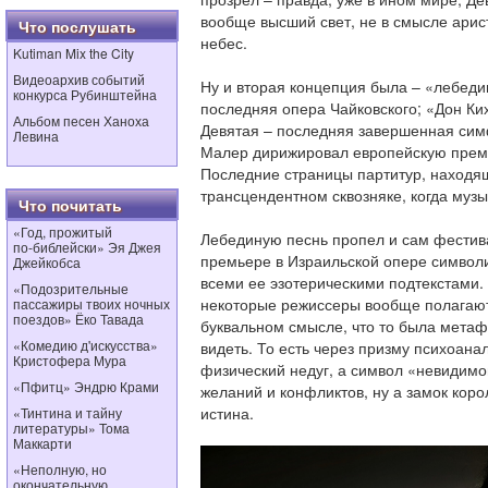
вообще высший свет, не в смысле арис
Что послушать
небес.
Kutiman Mix the City
Видеоархив событий
Ну и вторая концепция была – «лебеди
конкурса Рубинштейна
последняя опера Чайковского; «Дон Ки
Альбом песен Ханоха
Девятая – последняя завершенная сим
Левина
Малер дирижировал европейскую премь
Последние страницы партитур, находя
трансцендентном сквозняке, когда музык
Что почитать
«Год, прожитый
Лебединую песнь пропел и сам фестивал
по‑библейски» Эя Джея
премьере в Израильской опере символи
Джейкобса
всеми ее эзотерическими подтекстами.
«Подозрительные
некоторые режиссеры вообще полагают
пассажиры твоих ночных
поездов» Ёко Тавада
буквальном смысле, что то была мета
«Комедию д'искусства»
видеть. То есть через призму психоана
Кристофера Мура
физический недуг, а символ «невидим
«Пфитц» Эндрю Крами
желаний и конфликтов, ну а замок коро
истина.
«Тинтина и тайну
литературы» Тома
Маккарти
«Неполную, но
окончательную