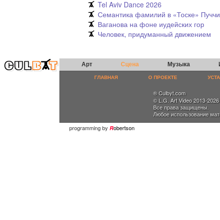
Tel Aviv Dance 2026
Семантика фамилий в «Тоске» Пучч
Ваганова на фоне иудейских гор
Человек, придуманный движением
Арт
Сцена
Музыка
ГЛАВНАЯ
О ПРОЕКТЕ
УСТ
® Culbyt.com
© L.G. Art Video 2013-2026
Все права защищены.
Любое использование мат
programming by
obertson
R