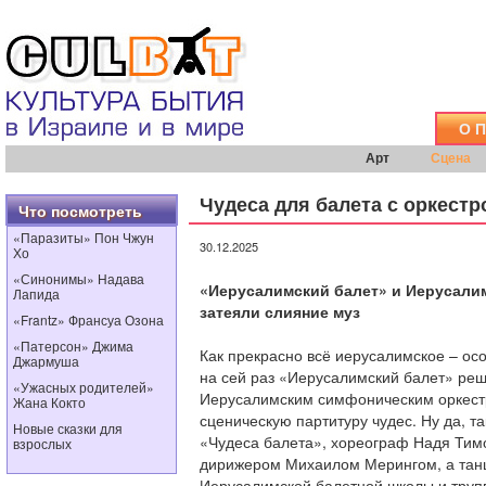
О 
Арт
Сцена
Чудеса для балета с оркестр
Что посмотреть
«Паразиты» Пон Чжун
30.12.2025
Хо
«Синонимы» Надава
«Иерусалимский балет» и Иерусали
Лапида
затеяли слияние муз
«Frantz» Франсуа Озона
«Патерсон» Джима
Как прекрасно всё иерусалимское – осо
Джармуша
на сей раз «Иерусалимский балет» ре
«Ужасных родителей»
Иерусалимским симфоническим оркест
Жана Кокто
сценическую партитуру чудес. Ну да, та
Новые сказки для
«Чудеса балета», хореограф Надя Тим
взрослых
дирижером Михаилом Мерингом, а тан
Иерусалимской балетной школы и труппы