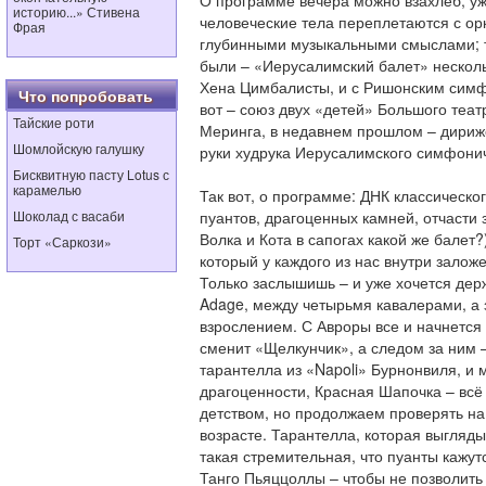
О программе вечера можно взахлеб, уж
историю...» Стивена
человеческие тела переплетаются с ор
Фрая
глубинными музыкальными смыслами; т
были – «Иерусалимский балет» несколь
Хена Цимбалисты, и с Ришонским симф
Что попробовать
вот – союз двух «детей» Большого теа
Тайские роти
Меринга, в недавнем прошлом – дириж
Шомлойскую галушку
руки худрука Иерусалимского симфони
Бисквитную пасту Lotus с
карамелью
Так вот, о программе: ДНК классическог
Шоколад с васаби
пуантов, драгоценных камней, отчасти 
Волка и Кота в сапогах какой же балет?)
Торт «Саркози»
который у каждого из нас внутри залож
Только заслышишь – и уже хочется держ
Adage, между четырьмя кавалерами, а 
взрослением. С Авроры все и начнется
сменит «Щелкунчик», а следом за ним –
тарантелла из «Napoli» Бурнонвиля, и 
драгоценности, Красная Шапочка – всё 
детством, но продолжаем проверять на
возрасте. Тарантелла, которая выгляды
такая стремительная, что пуанты кажу
Танго Пьяццоллы – чтобы не позволить 