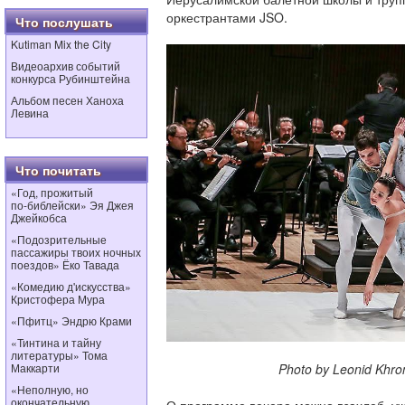
оркестрантами JSO.
Что послушать
Kutiman Mix the City
Видеоархив событий
конкурса Рубинштейна
Альбом песен Ханоха
Левина
Что почитать
«Год, прожитый
по‑библейски» Эя Джея
Джейкобса
«Подозрительные
пассажиры твоих ночных
поездов» Ёко Тавада
«Комедию д'искусства»
Кристофера Мура
«Пфитц» Эндрю Крами
«Тинтина и тайну
литературы» Тома
Маккарти
Photo by Leonid Khromc
«Неполную, но
окончательную