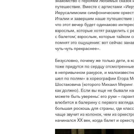
знакомство с героями любимых сказок 
путешествие. Вместе с артистами «Иер
Иерусалимским симфоническим оркест
Италии и завершим наше путешествие з
что этот вечер будет одинаково интере
взрослым, которые хотят разделить с р
с балетом; взрослым, которые тайком с
помнят это ощущение: вот сейчас зана
чуть-чуть прекраснее».
Безусловно, почему же только дети, в 
тоже придутся по сердцу отсмотренные
в непривычном ракурсе, и малоизвестн
шел по полям» в хореографии Егора М
Шостаковича (которого Михаил Меринг 
как должно). Если вы еще не бывали на
можете быть уверены: его руки – гарант
влюбится в балерину с первого взгляд
большая роскошь для страны, где класс
чаще звучит из колонок, чем из оркестр
начинался XX век, когда балет и оркест