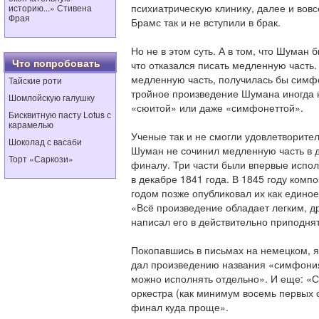
психиатрическую клинику, далее и вовс
историю...» Стивена
Фрая
Брамс так и не вступили в брак.
Но не в этом суть. А в том, что Шуман 
Что попробовать
что отказался писать медленную часть.
медленную часть, получилась бы симфон
Тайские роти
тройное произведение Шумана иногда
Шомлойскую галушку
«сюитой» или даже «симфонеттой».
Бисквитную пасту Lotus с
карамелью
Ученые так и не смогли удовлетворите
Шоколад с васаби
Шуман не сочинил медленную часть в д
Торт «Саркози»
финалу. Три части были впервые испол
в декабре 1841 года. В 1845 году комп
годом позже опубликовал их как единое 
«Всё произведение обладает легким, 
написал его в действительно приподня
Покопавшись в письмах на немецком, я 
дал произведению названия «симфония»
можно исполнять отдельно». И еще: «
оркестра (как минимум восемь первых с
финал куда проще».