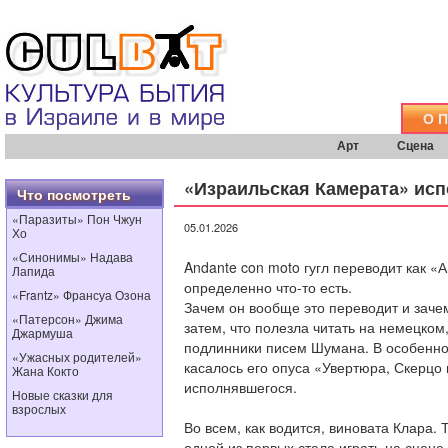
О 
Арт
Сцена
«Израильская Камерата» ис
Что посмотреть
«Паразиты» Пон Чжун
05.01.2026
Хо
«Синонимы» Надава
Andante con moto гугл переводит как «
Лапида
определенно что-то есть.
«Frantz» Франсуа Озона
Зачем он вообще это переводит и заче
«Патерсон» Джима
затем, что полезла читать на немецком,
Джармуша
подлинники писем Шумана. В особеннос
«Ужасных родителей»
касалось его опуса «Увертюра, Скерцо 
Жана Кокто
исполнявшегося.
Новые сказки для
взрослых
Во всем, как водится, виновата Клара.
одной из первых стала играть на сцене 