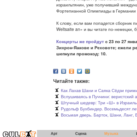
израильтянин, уже получивший междун
Фортепианной Олимпиады в Германии 
К слову, если вам попадется сборник п
Weltsaite an» и вы читате по-немецки, б
Концерты же пройдут
с 23 по 27 янв
Зихрон-Яакове и Реховоте; ежели ре
шепнули промокод: 10.
Читайте также:
Как Лахав Шани и Саяка Сёдзи прим
Вслушиваясь в Пуччини: веристский 
Штучный шедевр: Три «Ш» в Израил
Рудольф Бухбиндер. Восемьдесят ле
Восьмая дверь. Барток, Шани, Ланг,
Арт
Сцена
Музыка