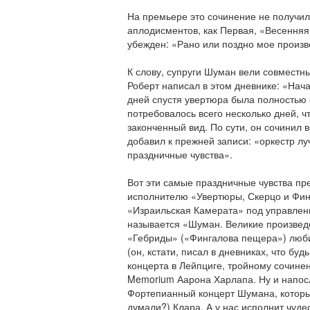
На премьере это сочинение не получил
аплодисментов, как Первая, «Весенняя
убежден: «Рано или поздно мое произв
К слову, супруги Шуман вели совместны
Роберт написал в этом дневнике: «Нач
дней спустя увертюра была полностью
потребовалось всего несколько дней, 
законченный вид. По сути, он сочинил в
добавил к прежней записи: «оркестр л
праздничные чувства».
Вот эти самые праздничные чувства пр
исполнителю «Увертюры, Скерцо и Фин
«Израильская Камерата» под управле
называется «Шуман. Великие произведе
«Гебриды» («Фингалова пещера») лю
(он, кстати, писал в дневниках, что б
концерта в Лейпциге, тройному сочинен
Memorium Аарона Харлапа. Ну и напослед
Фортепианный концерт Шумана, которы
думали?) Клара. А у нас исполнит чуде