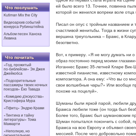
ей было всего 13. Точнее, повинна пы
Что послушать
которой он женился вопреки воле отца 
Kutiman Mix the City
Видеоархив событий
Писал он опус с тройным названием и т
конкурса Рубинштейна
счастливой женитьбы. Тогда в жизни су
Альбом песен Ханоха
вершина треугольника – Брамс, в Клар
Левина
безответно.
Вот, к примеру. «Я не могу думать ни о
Что почитать
образ постоянно перед моими глазами»
«Год, прожитый
Иоганнес Брамс 35-летней Кларе Вик-
по‑библейски» Эя Джея
известной пианистке, известному компо
Джейкобса
композитора. А она ему: «Что вы со м
«Подозрительные
свои волшебные чары?» Или вообще пр
пассажиры твоих ночных
поездов» Ёко Тавада
похоже на поцелуй».
«Комедию д'искусства»
Кристофера Мура
Шуманы были яркой парой, любили друг
«Пфитц» Эндрю Крами
Брамса любили тоже (он тогда был без
Более того, Брамс был шумановским про
«Тинтина и тайну
литературы» Тома
Шуман попытался покончить с собой, п
Маккарти
Брамса на всю Европу и объявил свое
«Неполную, но
мессией. После чего добровольно поме
окончательную