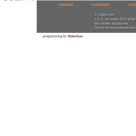
ГЛАВНАЯ
О ПРОЕКТЕ
УСТ
® Culbyt.com
© L.G. Art Video 2013-2026
Все права защищены.
Любое использование мат
programming by
obertson
R