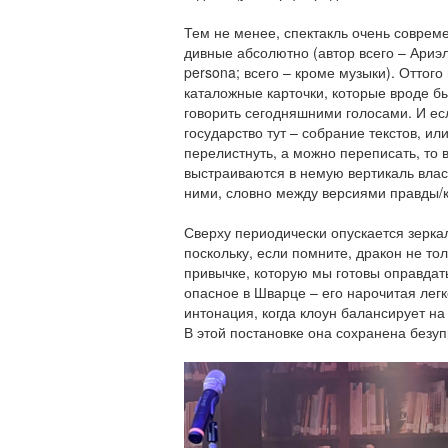
Тем не менее, спектакль очень соврем
дивные абсолютно (автор всего – Ариэл
persona; всего – кроме музыки). Оттого 
каталожные карточки, которые вроде б
говорить сегодняшними голосами. И есл
государство тут – собрание текстов, ил
перелистнуть, а можно переписать, то 
выстраиваются в немую вертикаль влас
ними, словно между версиями правды/
Сверху периодически опускается зеркал
поскольку, если помните, дракон не тол
привычке, которую мы готовы оправдат
опасное в Шварце – его нарочитая легк
интонация, когда клоун балансирует на
В этой постановке она сохранена безуп