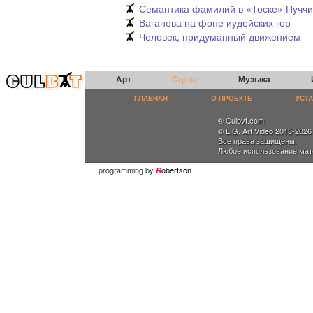
Семантика фамилий в «Тоске» Пучч
Ваганова на фоне иудейских гор
Человек, придуманный движением
Арт
Сцена
Музыка
ГЛАВНАЯ
О ПРОЕКТЕ
УСТ
® Culbyt.com
© L.G. Art Video 2013-2026
Все права защищены.
Любое использование мат
programming by
obertson
R