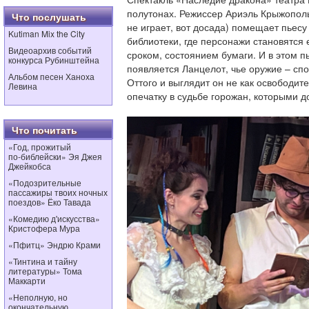
полутонах. Режиссер Ариэль Крыжополь
Что послушать
не играет, вот досада) помещает пьесу
Kutiman Mix the City
библиотеки, где персонажи становятся
Видеоархив событий
сроком, состоянием бумаги. И в этом 
конкурса Рубинштейна
появляется Ланцелот, чье оружие – спо
Альбом песен Ханоха
Оттого и выглядит он не как освободител
Левина
опечатку в судьбе горожан, которыми д
Что почитать
«Год, прожитый
по‑библейски» Эя Джея
Джейкобса
«Подозрительные
пассажиры твоих ночных
поездов» Ёко Тавада
«Комедию д'искусства»
Кристофера Мура
«Пфитц» Эндрю Крами
«Тинтина и тайну
литературы» Тома
Маккарти
«Неполную, но
окончательную