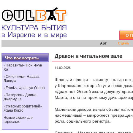
О 
Арт
Сцена
Дракон в читальном зале
Что посмотреть
«Паразиты» Пон Чжун
14.02.2026
Хо
«Синонимы» Надава
Шляпы и шляпки – каких тут только нет
Лапида
у Шарлеманя, который тут и вовсе дама
«Frantz» Франсуа Озона
«Драконе» Эльзой звали девушку-дракон
«Патерсон» Джима
Марта, и она по-прежнему дочь архива
Джармуша
«Ужасных родителей»
Маленький декоративный объект на гол
Жана Кокто
насмешливый – микро-жест превращени
Новые сказки для
роли, социального регистра.
взрослых
Спектакль «Наследие дракона» театра L