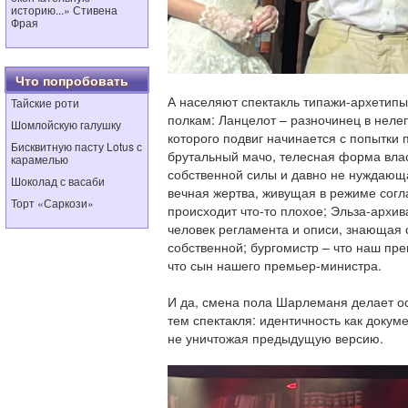
историю...» Стивена
Фрая
Что попробовать
А населяют спектакль типажи-архетипы
Тайские роти
полкам: Ланцелот – разночинец в нелеп
Шомлойскую галушку
которого подвиг начинается с попытки п
Бисквитную пасту Lotus с
брутальный мачо, телесная форма вла
карамелью
собственной силы и давно не нуждающ
Шоколад с васаби
вечная жертва, живущая в режиме согла
Торт «Саркози»
происходит что-то плохое; Эльза-архи
человек регламента и описи, знающая 
собственной; бургомистр – что наш пре
что сын нашего премьер-министра.
И да, смена пола Шарлеманя делает ос
тем спектакля: идентичность как докум
не уничтожая предыдущую версию.