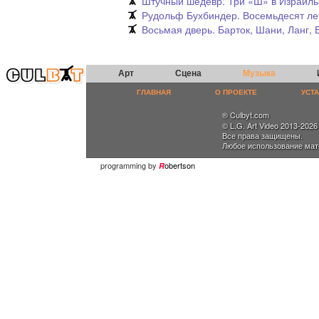
Штучный шедевр: Три «Ш» в Израил
Рудольф Бухбиндер. Восемьдесят ле
Восьмая дверь. Барток, Шани, Ланг,
Арт
Сцена
Музыка
ГЛАВНАЯ
О ПРОЕКТЕ
УСТ
® Culbyt.com
© L.G. Art Video 2013-2026
Все права защищены.
Любое использование мат
programming by
obertson
R