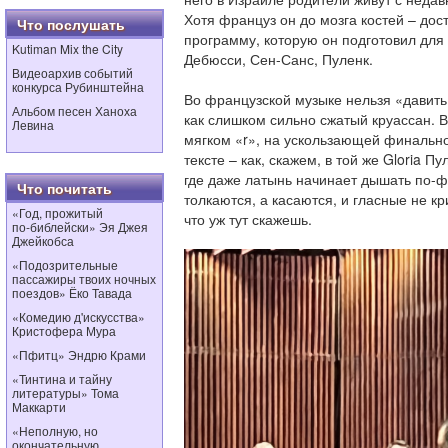
Хотя француз он до мозга костей – дос
Что послушать
программу, которую он подготовил дл
Kutiman Mix the City
Дебюсси, Сен-Санс, Пуленк.
Видеоархив событий
конкурса Рубинштейна
Во французской музыке нельзя «давить
Альбом песен Ханоха
как слишком сильно сжатый круассан. В
Левина
мягком «r», на ускользающей финальной
тексте – как, скажем, в той же Gloria 
где даже латынь начинает дышать по-ф
Что почитать
толкаются, а касаются, и гласные не кр
«Год, прожитый
что уж тут скажешь.
по‑библейски» Эя Джея
Джейкобса
«Подозрительные
пассажиры твоих ночных
поездов» Ёко Тавада
«Комедию д'искусства»
Кристофера Мура
«Пфитц» Эндрю Крами
«Тинтина и тайну
литературы» Тома
Маккарти
«Неполную, но
окончательную