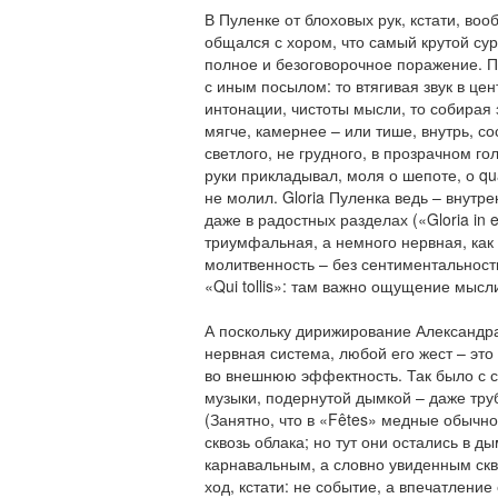
В Пуленке от блоховых рук, кстати, воо
общался с хором, что самый крутой су
полное и безоговорочное поражение. П
с иным посылом: то втягивая звук в цен
интонации, чистоты мысли, то собирая 
мягче, камернее – или тише, внутрь, с
светлого, не грудного, в прозрачном го
руки прикладывал, моля о шепоте, о qua
не молил. Gloria Пуленка ведь – внутр
даже в радостных разделах («Gloria in e
триумфальная, а немного нервная, как
молитвенность – без сентиментальност
«Qui tollis»: там важно ощущение мысли
А поскольку дирижирование Александр
нервная система, любой его жест – это
во внешнюю эффектность. Так было с с
музыки, подернутой дымкой – даже тру
(Занятно, что в «Fêtes» медные обычн
сквозь облака; но тут они остались в ды
карнавальным, а словно увиденным скв
ход, кстати: не событие, а впечатление