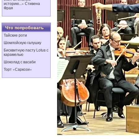
историю...» Стивена
Фрая
Что попробовать
Тайские роти
Шомлойскую галушку
Бисквитную пасту Lotus с
карамелью
Шоколад с васаби
Торт «Саркози»