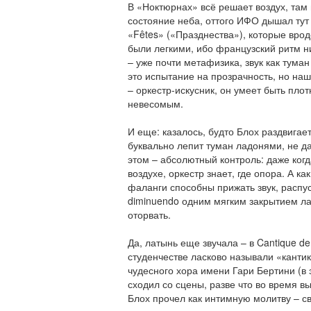
В «Ноктюрнах» всё решает воздух, там 
состояние неба, оттого ИФО дышал тут
«Fêtes» («Празднества»), которые врод
были легкими, ибо французский ритм ни
– уже почти метафизика, звук как тума
это испытание на прозрачность, но н
– оркестр-искусник, он умеет быть пл
невесомым.
И еще: казалось, будто Блох раздвигае
буквально лепит туман ладонями, не да
этом – абсолютный контроль: даже когд
воздухе, оркестр знает, где опора. А ка
фаланги способны прижать звук, распус
diminuendo одним мягким закрытием ладо
оторвать.
Да, латынь еще звучала – в Cantique de
студенчестве ласково называли «канти
чудесного хора имени Гари Бертини (в 
сходил со сцены, разве что во время в
Блох прочел как интимную молитву – св