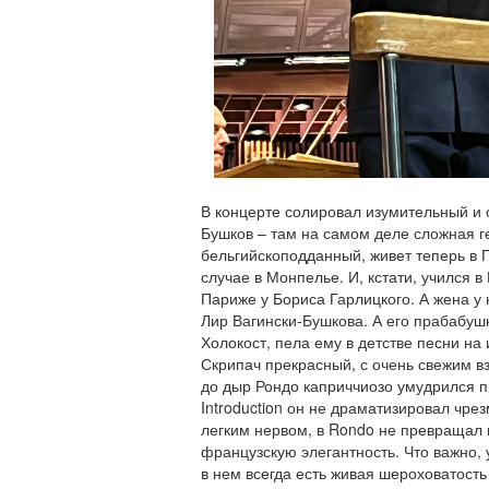
В концерте солировал изумительный и 
Бушков – там на самом деле сложная г
бельгийскоподданный, живет теперь в 
случае в Монпелье. И, кстати, учился 
Париже у Бориса Гарлицкого. А жена у 
Лир Вагински-Бушкова. А его прабабуш
Холокост, пела ему в детстве песни на и
Скрипач прекрасный, с очень свежим в
до дыр Рондо каприччиозо умудрился п
Introduction он не драматизировал чре
легким нервом, в Rondo не превращал 
французскую элегантность. Что важно, 
в нем всегда есть живая шероховатость