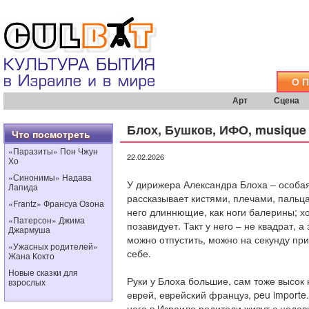
О 
Арт
Сцена
Блох, Бушков, ИФО, musique 
Что посмотреть
«Паразиты» Пон Чжун
22.02.2026
Хо
«Синонимы» Надава
У дирижера Александра Блоха – особая
Лапида
рассказывает кистями, плечами, пальц
«Frantz» Франсуа Озона
него длиннющие, как ноги балерины; х
«Патерсон» Джима
позавидует. Такт у него – не квадрат, а
Джармуша
можно отпустить, можно на секунду при
«Ужасных родителей»
себе.
Жана Кокто
Новые сказки для
Руки у Блоха большие, сам тоже высок
взрослых
еврей, еврейский француз, peu importe.
него в Израиле родители живут с недав