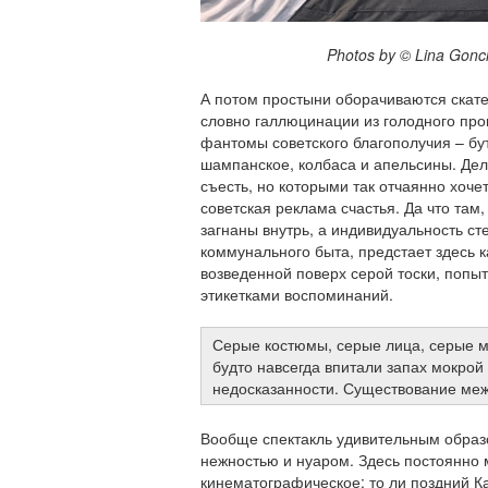
Photos by © Lina Goncha
А потом простыни оборачиваются скате
словно галлюцинации из голодного пр
фантомы советского благополучия – бу
шампанское, колбаса и апельсины. Де
съесть, но которыми так отчаянно хочет
советская реклама счастья. Да что там, 
загнаны внутрь, а индивидуальность с
коммунального быта, предстает здесь 
возведенной поверх серой тоски, попыт
этикетками воспоминаний.
Серые костюмы, серые лица, серые м
будто навсегда впитали запах мокрой
недосказанности. Существование ме
Вообще спектакль удивительным образ
нежностью и нуаром. Здесь постоянно 
кинематографическое: то ли поздний К