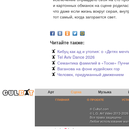
и картонных обманок на сцене родилас
что даже если жизнь вокруг серая, внут
тот самый, когда загорается свет.
Читайте также:
Кибуц как ад и утопия: о «Детях ме
Tel Aviv Dance 2026
Семантика фамилий в «Тоске» Пучч
Ваганова на фоне иудейских гор
Человек, придуманный движением
Арт
Сцена
Музыка
ГЛАВНАЯ
О ПРОЕКТЕ
УСТ
® Culbyt.com
© L.G. Art Video 2013-2026
Все права защищены.
Любое использование мат