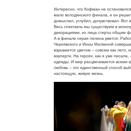
Интересно, что Кофман не остановился
мало володинского финала, и он решил
домыслил, углубил, дочувствовал. Вот 
Весь спектакль мы существуем в монох
декорациями, их лица стерты общим ф
А в финале серая пелена рвется. Рабо
Чернявского и Инны Малкиной соверша
взрывается цветом – совсем как лето,
взаперти. На героях, как я уже писала,
одежды. И мир расцвечивается всеми к
любовь – это единственный способ выйт
настоящую, живую жизнь.