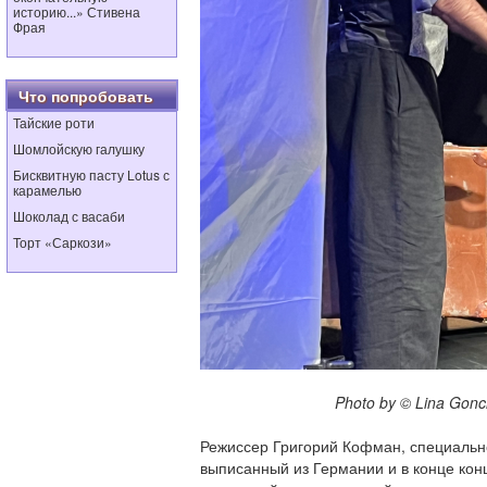
историю...» Стивена
Фрая
Что попробовать
Тайские роти
Шомлойскую галушку
Бисквитную пасту Lotus с
карамелью
Шоколад с васаби
Торт «Саркози»
Photo by © Lina Goncha
Режиссер Григорий Кофман, специально
выписанный из Германии и в конце кон