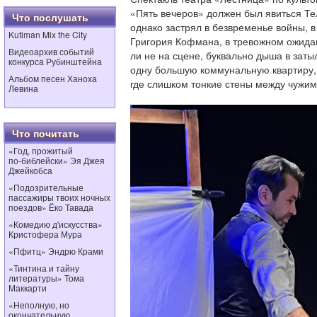
«Пять вечеров» должен был явиться Тел
Что послушать
однако застрял в безвременье войны, 
Kutiman Mix the City
Григория Кофмана, в тревожном ожидан
Видеоархив событий
ли не на сцене, буквально дыша в заты
конкурса Рубинштейна
одну большую коммунальную квартиру, 
Альбом песен Ханоха
где слишком тонкие стены между чужим
Левина
Что почитать
«Год, прожитый
по‑библейски» Эя Джея
Джейкобса
«Подозрительные
пассажиры твоих ночных
поездов» Ёко Тавада
«Комедию д'искусства»
Кристофера Мура
«Пфитц» Эндрю Крами
«Тинтина и тайну
литературы» Тома
Маккарти
«Неполную, но
окончательную