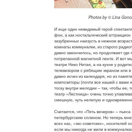
Photos by © Lina Goncha
И еще один невидимый герой спектакля 
фон, а как ностальгический аттракцион
зазубренных наизусть в нежном возраст
комнаты коммуналки, из старого радиоп
давно закончилось, но продолжает где-т
потрепанной магнитной ленте. И вот м
театре Нико Нитая, а на кухне у родите
телевизором с рябящим экраном или в 
давно исчез из календаря, но из памяти
композиторы (почти все нашей с вами 
тоску внутри мелодии – так, чтобы ее, 
театр «Лестница» очень точно улавлива
смешную, чуть нелепую и одновремен
Считается, что «Пять вечеров» – пьеса
петербургским сплином. Но теперь мне 
всех нас, «экс-советских», носителей о
если мы никогда не жили в коммуналках