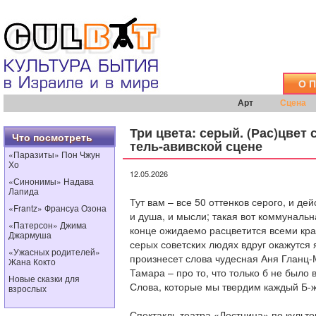
О 
Арт
Сцена
Три цвета: серый. (Рас)цвет 
Что посмотреть
тель-авивской сцене
«Паразиты» Пон Чжун
Хо
12.05.2026
«Синонимы» Надава
Лапида
Тут вам – все 50 оттенков серого, и дей
«Frantz» Франсуа Озона
и душа, и мысли; такая вот коммунальн
«Патерсон» Джима
конце ожидаемо расцветится всеми кра
Джармуша
серых советских людях вдруг окажутся
«Ужасных родителей»
произнесет слова чудесная Аня Гланц-
Жана Кокто
Тамара – про то, что только б не было 
Новые сказки для
Слова, которые мы твердим каждый Б-ж
взрослых
Спектакль театра «Лестница» по культ