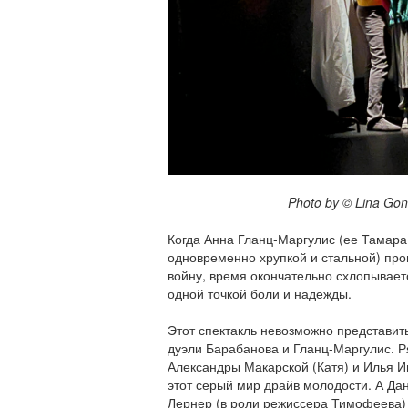
Photo by © Lina Gonch
Когда Анна Гланц-Маргулис (ее Тамара 
одновременно хрупкой и стальной) про
войну, время окончательно схлопываетс
одной точкой боли и надежды.
Этот спектакль невозможно представить
дуэли Барабанова и Гланц-Маргулис. Р
Александры Макарской (Катя) и Илья Ив
этот серый мир драйв молодости. А Да
Лернер (в роли режиссера Тимофеева)