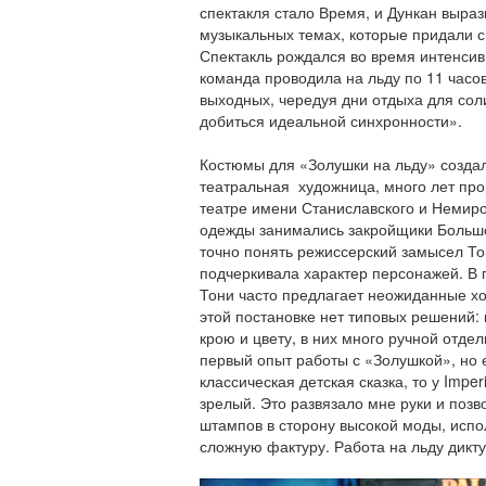
спектакля стало Время, и Дункан выра
музыкальных темах, которые придали 
Спектакль рождался во время интенсив
команда проводила на льду по 11 часов
выходных, чередуя дни отдыха для сол
добиться идеальной синхронности».
Костюмы для «Золушки на льду» созда
театральная художница, много лет пр
театре имени Станиславского и Немир
одежды занимались закройщики Большо
точно понять режиссерский замысел Т
подчеркивала характер персонажей. В 
Тони часто предлагает неожиданные хо
этой постановке нет типовых решений:
крою и цвету, в них много ручной отдел
первый опыт работы с «Золушкой», но е
классическая детская сказка, то у Imper
зрелый. Это развязало мне руки и позв
штампов в сторону высокой моды, испол
сложную фактуру. Работа на льду дикту