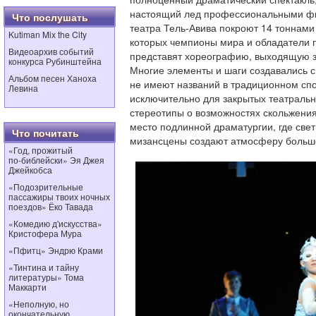
настоящий лед профессиональными фи
Что послушать
театра Тель-Авива покроют 14 тоннами 
Kutiman Mix the City
которых чемпионы мира и обладатели 
Видеоархив событий
представят хореографию, выходящую з
конкурса Рубинштейна
Многие элементы и шаги создавались с
Альбом песен Ханоха
не имеют названий в традиционном спо
Левина
исключительно для закрытых театральн
стереотипы о возможностях скольжения
место подлинной драматургии, где све
Что почитать
мизансцены создают атмосферу большо
«Год, прожитый
по‑библейски» Эя Джея
Джейкобса
«Подозрительные
пассажиры твоих ночных
поездов» Ёко Тавада
«Комедию д'искусства»
Кристофера Мура
«Пфитц» Эндрю Крами
«Тинтина и тайну
литературы» Тома
Маккарти
«Неполную, но
окончательную