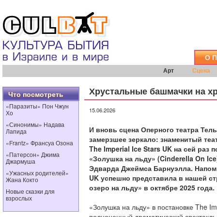
О 
Арт
Сцена
Хрустальные башмачки на х
Что посмотреть
«Паразиты» Пон Чжун
15.06.2026
Хо
«Синонимы» Надава
И вновь сцена Оперного театра Тел
Лапида
замерзшее зеркало: знаменитый теа
«Frantz» Франсуа Озона
The Imperial Ice Stars UK на сей раз
«Патерсон» Джима
«Золушка на льду» (Cinderella On Ic
Джармуша
Эдварда Джеймса Барнуэлла. Напомним
«Ужасных родителей»
UK успешно представила в нашей ст
Жана Кокто
озеро на льду» в октябре 2025 года.
Новые сказки для
взрослых
«Золушка на льду» в постановке The Impe
полноценный драматический спектакль