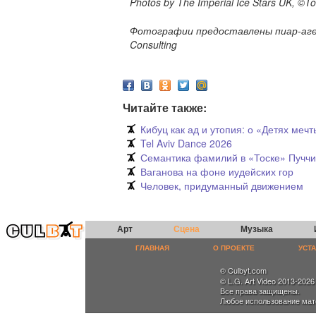
Photos by The Imperial Ice Stars UK, ©T
Фотографии предоставлены пиар-аген
Consulting
Читайте также:
Кибуц как ад и утопия: о «Детях ме
Tel Aviv Dance 2026
Семантика фамилий в «Тоске» Пучч
Ваганова на фоне иудейских гор
Человек, придуманный движением
Арт
Сцена
Музыка
ГЛАВНАЯ
О ПРОЕКТЕ
УСТ
® Culbyt.com
© L.G. Art Video 2013-2026
Все права защищены.
Любое использование мат