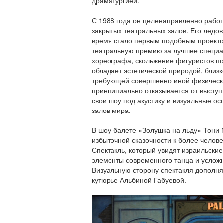
драматургией.
С 1988 года он целенаправленно работ
закрытых театральных залов. Его ледо
время стало первым подобным проект
театральную премию за лучшее специа
хореографа, скольжение фигуристов п
обладает эстетической природой, близк
требующей совершенно иной физическо
принципиально отказывается от выступ
свои шоу под акустику и визуальные о
залов мира.
В шоу-балете «Золушка на льду» Тони 
избыточной сказочности к более челове
Спектакль, который увидят израильски
элементы современного танца и усложн
Визуальную сторону спектакля дополня
кутюрье Альбиной Габуевой.