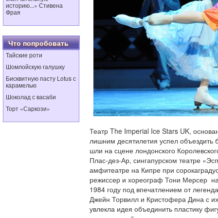
историю...» Стивена
Фрая
Что попробовать
Тайские роти
Шомлойскую галушку
Бисквитную пасту Lotus с
карамелью
Шоколад с васаби
Торт «Саркози»
Театр The Imperial Ice Stars UK, основа
лишним десятилетия успел объездить б
шли на сцене лондонского Королевског
Плас-дез-Ар, сингапурском театре «Эс
амфитеатре на Кипре при сорокаградус
режиссер и хореограф Тони Мерсер на
1984 году под впечатлением от легенд
Джейн Торвилл и Кристофера Дина с и
увлекла идея объединить пластику фиг