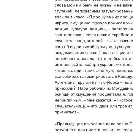
слова мои им были не нужны и не важн
ступеней, легковесным завуалированн
вплыла в класс. «Я прошу за них проще
иврита, смущенно сказала пожилая учи
лекция, культура, лекция», – растерян
заинтересовавшаяся нашим еврейско-
слушательница, которой – эксклюзивно
сага об израильской культуре (культуре
академических часах. После лекции я 
полюбопытствовала: а кто же были эти
интересный класс: три украинских жены
китаянка, один греческий муж, несколь
все собираются эмигрировать в Канаду
Аргентины, другая из Нью-Йорка – чего
приехали? Пара рабочих из Молдавии…
осипши от смущения прошептала я, гов
неприличным. «Мне кажется, – чистосе
слушательница, – что двое или трое ес
признаться».
«Предыдущее поколение пело песни Сио
потускнели для них эти песни, но, есл