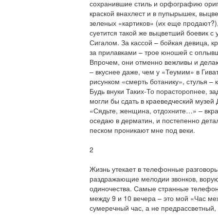
сохранившие стиль и орфографию ориг
краской внахлест и в пупырышек, выцв
зеленых «картиков» (их еще продают?)
суетится такой же выцветший боевик 
Сигалом. За кассой – бойкая девица, к
за прилавками – трое юношей с оплыв
Впрочем, они отменно вежливы и дела
– вкуснее даже, чем у «Теумим» в Гива
рисунком «смерть ботанику», стулья –
Будь внуки Таких-То порасторопнее, за
могли бы сдать в краеведческий музей 
«Сядьте, женщина, отдохните…» – вкр
оседаю в дерматин, и постепенно дета
песком проникают мне под веки.
2
Жизнь утекает в телефонные разговоры
раздражающие мелодии звонков, вору
одиночества. Самые странные телефон
между 9 и 10 вечера – это мой «Час ме
сумеречный час, а не предрассветный, 