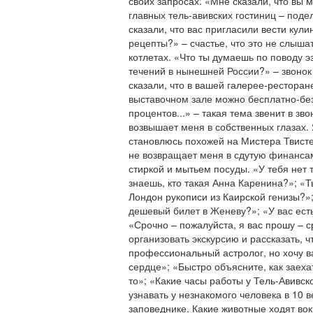
своих запросах: «Мне сказали, что вы 
главных тель-авивских гостиниц – под
сказали, что вас пригласили вести кул
рецепты?» – счастье, что это не слыша
котлетах. «Что ты думаешь по поводу э
течений в нынешней России?» – звонок
сказали, что в вашей галерее-рестора
выставочном зале можно бесплатно-бе
процентов...» – такая тема звенит в зв
возвышает меня в собственных глазах. 
становлюсь похожей на Мистера Твисте
не возвращает меня в сдутую финанса
стиркой и мытьем посуды. «У тебя нет
знаешь, кто такая Анна Каренина?»; «Ты
Лондон рукописи из Каирской генизы?»
дешевый билет в Женеву?»; «У вас ест
«Срочно – пожалуйста, я вас прошу – с
организовать экскурсию и рассказать, ч
профессиональный астролог, но хочу в
сердце»; «Быстро объясните, как заеха
то»; «Какие часы работы у Тель-Авивск
узнавать у незнакомого человека в 10 в
заповеднике. Какие животные ходят вокр