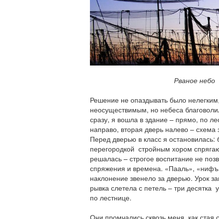
Рваное небо
Решение не опаздывать было нелегким,
неосуществимым, но небеса благоволил
сразу, я вошла в здание – прямо, по ле
направо, вторая дверь налево – схема 
Перед дверью в класс я остановилась: 
перегородкой стройным хором спрягают
решалась – строгое воспитание не поз
спряжения и времена. «Пааль», «нифъ
наклонение звенело за дверью. Урок зак
рывка слетела с петель – три десятка 
по лестнице.
Они промчались сквозь меня, как стая 