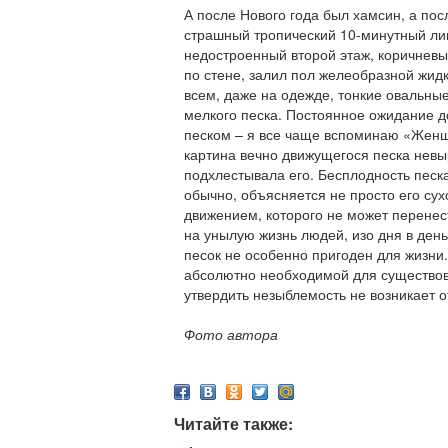
А после Нового года был хамсин, а по
страшный тропический 10-минутный ли
недостроенный второй этаж, коричнев
по стене, залил пол желеобразной жидк
всем, даже на одежде, тонкие овальны
мелкого песка. Постоянное ожидание д
песком – я все чаще вспоминаю «Женщи
картина вечно движущегося песка невы
подхлестывала его. Бесплодность песка
обычно, объясняется не просто его су
движением, которого не может перенест
на унылую жизнь людей, изо дня в день
песок не особенно пригоден для жизни
абсолютно необходимой для существов
утвердить незыблемость не возникает 
Фото автора
Читайте также: