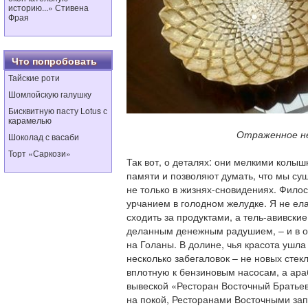
историю...» Стивена
Фрая
Что попробовать
Тайские роти
Шомлойскую галушку
Бисквитную пасту Lotus с
карамелью
Отраженное не
Шоколад с васаби
Торт «Саркози»
Так вот, о деталях: они мелкими колы
памяти и позволяют думать, что мы сущ
не только в жизнях-сновидениях. Фил
урчанием в голодном желудке. Я не ела
сходить за продуктами, а тель-авивски
деланным денежным радушием, – и в 
на Голаны. В долине, чья красота ушла
несколько забегаловок – не новых сте
вплотную к бензиновым насосам, а ара
вывеской «Ресторан Восточный Братьев
на покой, Ресторанами Восточными зап