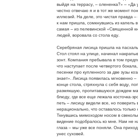
выйдя на террасу, – олененка?» – «Да 
честно отвечаю я и в тот же момент по
иллюзий. На деле, это чистая правда –
к нам пришла, сомкнувшись из капель 
самая – из пелевинской «Священной кн
людей, воровала со стола еду.
Серебряная лисица пришла на пасхаль
Стол стоял на улице, начинал накрапы
зонт. Компания пребывала в том предп
что наступает после четвертого бокала
песенки про купленного за две зузы коз
знает». Лисица появилась мгновенно –
конце стола, стряхнула с себя воду, п
размякшую, пропитавшуюся дождем мац
блюду, где все еще лежала косточка-з
петь – лисицу видели все, но поверить
нерационально, что оставалось только
Ткнувшись мимоходом носом в свеколь
видение подобралось ко мне. Нам не на
глаза – мы уже все поняли. Она приход
унес суховей.