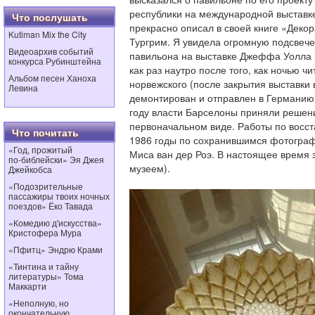
республики на международной выставке
Что послушать
прекрасно описал в своей книге «Декор
Kutiman Mix the City
Тургрим. Я увидела огромную подсвеч
Видеоархив событий
павильона на выставке Джеффа Уолла в
конкурса Рубинштейна
как раз наутро после того, как ночью чи
Альбом песен Ханоха
норвежского (после закрытия выставки
Левина
демонтирован и отправлен в Германию,
году власти Барселоны приняли решени
первоначальном виде. Работы по восст
Что почитать
1986 годы по сохранившимся фотогра
«Год, прожитый
Миса ван дер Роэ. В настоящее время 
по‑библейски» Эя Джея
музеем).
Джейкобса
«Подозрительные
пассажиры твоих ночных
поездов» Ёко Тавада
«Комедию д'искусства»
Кристофера Мура
«Пфитц» Эндрю Крами
«Тинтина и тайну
литературы» Тома
Маккарти
«Неполную, но
окончательную