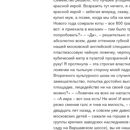
красной икрой. Возразить тут нечего, я
красной икрой – забегая вперед, скажу,
купил муж, а позже, когда мы оба на ми
Нового года сожрали коты – все 800 гр
вот: я приехала в магазин – там было 
попробовать?» – «Да», – решительно о
абсолютно всем, даже оттенком губной
нашей московской английской спецшко
пластмассовую чайную ложечку, черпну
кубический метр в пузатой прозрачной 
руку! Я протянула – эта строгая влас
ложечки на тыльную сторону моей ладо
Вторичного культурного шока не случил
замешательство, попытка достойно выг
площадке, лицедейство не на своей сц
можно?» – «Ложечек на всех не напасти
– «А икра – вот она есть! Не моя! И во
резко сменив галс и гнев на милость, –
двадцать лет назад, и совсем уже давно
московских детей – сажали на горшки в
группы крепких заводских наследников 
саду на Варшавском шоссе), вы не наша