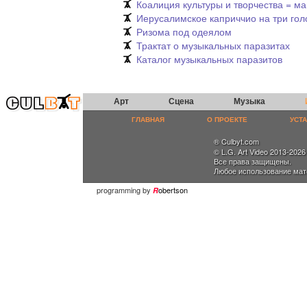
Коалиция культуры и творчества = 
Иерусалимское каприччио на три гол
Ризома под одеялом
Трактат о музыкальных паразитах
Каталог музыкальных паразитов
Арт
Сцена
Музыка
ГЛАВНАЯ
О ПРОЕКТЕ
УСТ
® Culbyt.com
© L.G. Art Video 2013-2026
Все права защищены.
Любое использование мат
programming by
obertson
R