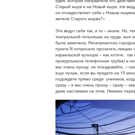
идея, которая направляла его действия
Старый ишув и на Новый ишув, эти ведут
он отождествляет себя с Новым ишувом,
жители Старого ишува?»
Эти ведут себя так, а те – иначе. Но, 
театральной тельняшки на груди, моя 
была замечена. Репатриантско-городск
пункта N попросило прочитать лекцию о
израильской культуре – как хотите, так 
прокурлыкала телефонная трубка) в нек
вас очень прошу, не опаздывайте, – с
еще лучше, если вы придете на 15 мин
подождете прямо среди учеников, когд
сразу – я вас очень прошу – сразу – за
даже настаиваю на этом. Никаких пере