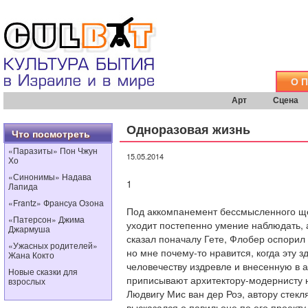
О 
Арт
Сцена
Одноразовая жизнь
Что посмотреть
«Паразиты» Пон Чжун
15.05.2014
Хо
«Синонимы» Надава
1
Лапида
«Frantz» Франсуа Озона
Под аккомпанемент бессмысленного щ
«Патерсон» Джима
уходит постепенно умение наблюдать, а
Джармуша
сказал поначалу Гете, Флобер оспорил 
«Ужасных родителей»
но мне почему-то нравится, когда эту 
Жана Кокто
человечеству издревле и внесенную в 
Новые сказки для
приписывают архитектору-модернисту 
взрослых
Людвигу Мис ван дер Роэ, автору стекл
высказался о павильоне по его проект