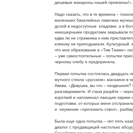
дешевые макароны нашей промзоны!».
Надо сказать, что в те времена – поко
маленьких бакалейных лавочках мучные
долой в недоступные кладовки, а в бо
некошерными продуктами закрывали пл
едва ли не стражника к ним приставля
клеенку не приподымали. Культурный 
что мое образование в «Тив-Тааме» ско
– уже самостоятельные – попытки прио
черному хлебу я предприняла.
Первая попытка состоялась двадцать л
мутного стекла «русском» магазине в ч
Авива. «Девушка, вы что – нездешняя?
разговариваете. И глаза разуйте – черн
короткий и напоминал лающие окрики 
подготовки, от которых меня отстрани
и неумение «преломить ствол», разбир
Была еще одна попытка – лет пять наза
диалог с продавщицей настолько абсурде
Семейство решило, что лучшее угощени