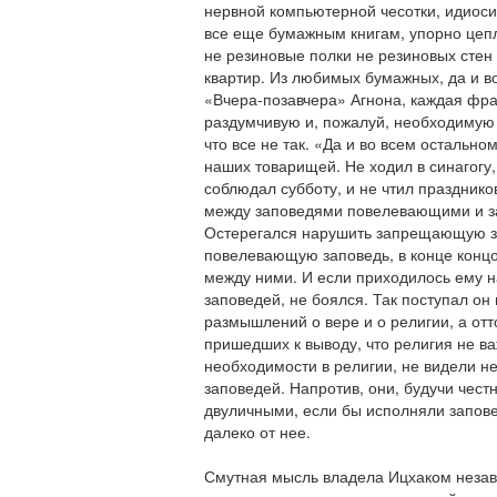
нервной компьютерной чесотки, идиос
все еще бумажным книгам, упорно цеп
не резиновые полки не резиновых сте
квартир. Из любимых бумажных, да и в
«Вчера-позавчера» Агнона, каждая фраз
раздумчивую и, пожалуй, необходимую
что все не так. «Да и во всем остально
наших товарищей. Не ходил в синагогу,
соблюдал субботу, и не чтил празднико
между заповедями повелевающими и 
Остерегался нарушить запрещающую з
повелевающую заповедь, в конце концо
между ними. И если приходилось ему 
заповедей, не боялся. Так поступал он 
размышлений о вере и о религии, а отт
пришедших к выводу, что религия не важ
необходимости в религии, не видели н
заповедей. Напротив, они, будучи чес
двуличными, если бы исполняли заповед
далеко от нее.
Смутная мысль владела Ицхаком незави