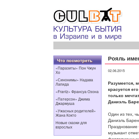
Рояль име
Что посмотреть
«Паразиты» Пон Чжун
02.06.2015
Хо
«Синонимы» Надава
Разумеется, м
Лапида
красуется его
«Frantz» Франсуа Озона
только мечта
«Патерсон» Джима
Даниэль Баре
Джармуша
«Ужасных родителей»
Один из тех, ч
Жана Кокто
Даниэль Барен
Новые сказки для
Празднование 6
взрослых
музыкант отме
фортепианных 