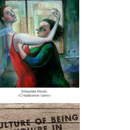
Элишева Несис.
«Стервозное танго»