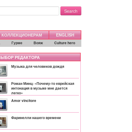
Search
КОЛЛЕКЦИОНЕРАМ
ENGLISH
а
Гурме
Вояж
Culture hero
ЫБОР РЕДАКТОРА
Музыка для человеков дождя
Роман Минц: «Почему-то еврейская
интонация в музыке мне дается
легко»
Amor vincitore
Фаринелли нашего времени