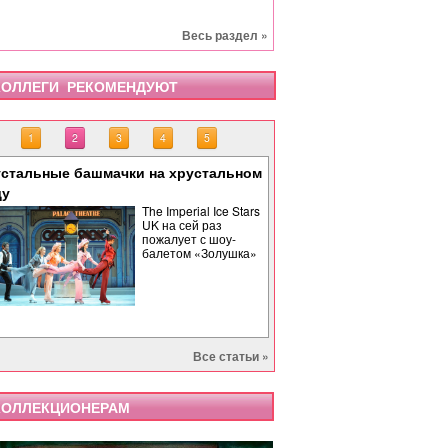
Весь раздел »
ОЛЛЕГИ РЕКОМЕНДУЮТ
1
2
3
4
5
стальные башмачки на хрустальном
«Тоска» завершает опе
«Бах. Революционная 
«Саломея» в Израильс
Палиндром: музыкальн
ду
времени
The Imperial Ice Stars
UK на сей раз
пожалует с шоу-
балетом «Золушка»
Все статьи »
ОЛЛЕКЦИОНЕРАМ