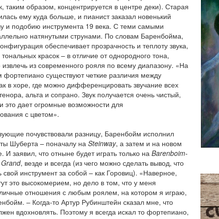
к, таким образом, концентрируется в центре деки). Старая
лась ему куда больше, и пианист заказал новенький
зу и подобию инструмента 19 века. С теми самыми
ллельно натянутыми струнами. По словам Баренбойма,
онфигурация обеспечивает прозрачность и теплоту звука,
 тональных красок – в отличие от однородного тона,
 извлечь из современного рояля по всему диапазону. «На
 фортепиано существуют четкие различия между
как в хоре, где можно дифференцировать звучание всех
 тенора, альта и сопрано. Звук получается очень чистый,
 и это дает огромные возможности для
ования с цветом».
вующие почувствовали разницу, Баренбойм исполнил
ты Шуберта – поначалу на
Steinway
, а затем и на новом
 И заявил, что отныне будет играть только на
Barenboim
-
Grand
, везде и всегда (из чего можно сделать вывод, что
ь свой инструмент за собой – как Горовиц). «Наверное,
ут это высокомерием, но дело в том, что у меня
личные отношения с любым роялем, на котором я играю,
нбойм. – Когда-то Артур Рубинштейн сказал мне, что
лжен вдохновлять. Поэтому я всегда искал то фортепиано,