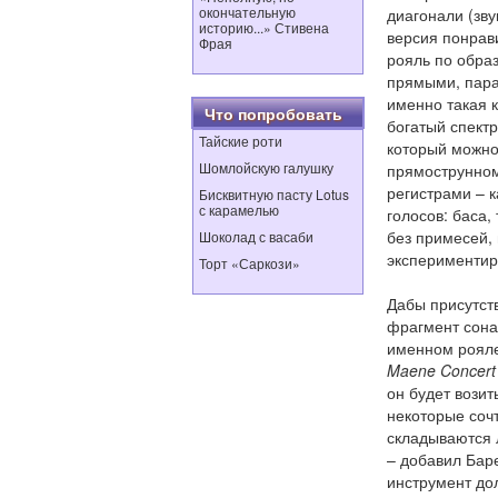
окончательную
диагонали (зву
историю...» Стивена
версия понрави
Фрая
рояль по обра
прямыми, пара
именно такая к
Что попробовать
богатый спектр
Тайские роти
который можно
Шомлойскую галушку
прямострунном
регистрами – 
Бисквитную пасту Lotus
с карамелью
голосов: баса,
без примесей,
Шоколад с васаби
экспериментир
Торт «Саркози»
Дабы присутст
фрагмент сона
именном рояле.
Maene
Concert
он будет возит
некоторые сочт
складываются 
– добавил Баре
инструмент до