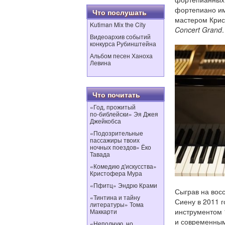
фортепиано им
Что послушать
мастером Крис
Kutiman Mix the City
Concert
Grand
.
Видеоархив событий
конкурса Рубинштейна
Альбом песен Ханоха
Левина
Что почитать
«Год, прожитый
по‑библейски» Эя Джея
Джейкобса
«Подозрительные
пассажиры твоих
ночных поездов» Ёко
Тавада
«Комедию д'искусства»
Кристофера Мура
«Пфитц» Эндрю Крами
Сыграв на вос
«Тинтина и тайну
Сиену в 2011 
литературы» Тома
инструментом 
Маккарти
и современным
«Неполную, но