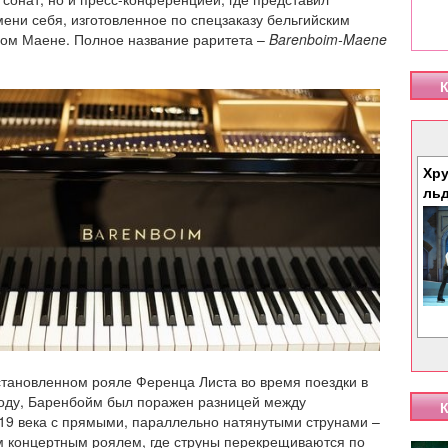
ени себя, изготовленное по спецзаказу бельгийским
ом Маене. Полное название раритета –
Barenboim
-
Maene
К
Хру
ль
становленном рояле Ференца Листа во время поездки в
году, Баренбойм был поражен разницей между
К
19 века с прямыми, параллельно натянутыми струнами –
 концертным роялем, где струны перекрещиваются по