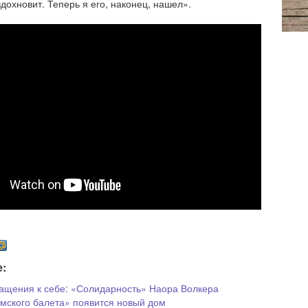
дохновит. Теперь я его, наконец, нашел».
е:
ащения к себе: «Солидарность» Наора Волкера
мского балета» появится новый дом