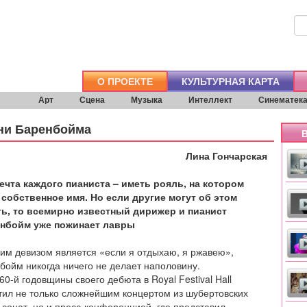
О ПРОЕКТЕ
КУЛЬТУРНАЯ КАРТА
Арт
Сцена
Музыка
Интеллект
Синематек
ни Баренбойма
В
Лина Гончарская
ечта каждого пианиста – иметь рояль, на котором
 собственное имя. Но если другие могут об этом
ть, то всемирно известный дирижер и пианист
нбойм уже пожинает лавры
ьим девизом является «если я отдыхаю, я ржавею»,
бойм никогда ничего не делает наполовину.
0-й годовщины своего дебюта в Royal Festival Hall
тил не только сложнейшим концертом из шубертовских
сонат, но и пресс-конференцией, где представил