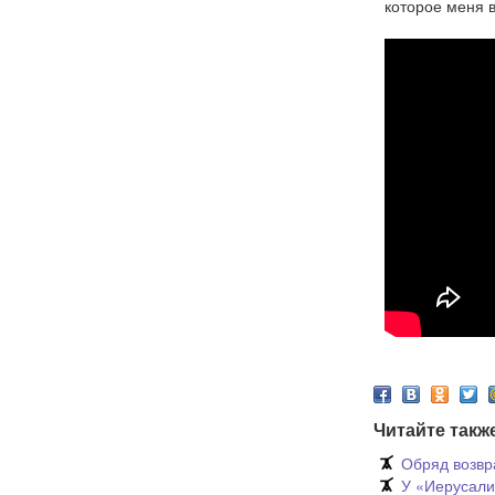
которое меня в
Читайте такж
Обряд возвр
У «Иерусали