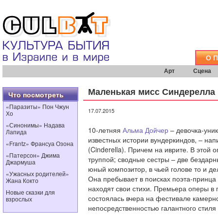
О 
Арт
Сцена
Маленькая мисс Синдерелла
Что посмотреть
«Паразиты» Пон Чжун
17.07.2015
Хо
«Синонимы» Надава
10-летняя
Альма Дойчер
– девочка-уник
Лапида
известных истории вундеркиндов, – на
«Frantz» Франсуа Озона
(Cinderella). Причем на иврите. В этой
«Патерсон» Джима
труппой; сводные сестры – две бездарн
Джармуша
юный композитор, в чьей голове то и д
«Ужасных родителей»
Она пребывает в поисках поэта-принца 
Жана Кокто
находят свои стихи. Премьера оперы в
Новые сказки для
состоялась вчера на фестивале камерн
взрослых
непосредственностью галантного стиля 