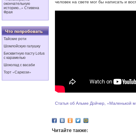
человек на свете мог бы написать и во
окончательную
историю...» Стивена
Фрая
Что попробовать
Тайские роти
Шомлойскую галушку
Бисквитную пасту Lotus
с карамелью
Шоколад с васаби
Торт «Саркози»
Статья об Альме Дойчер, «Маленькой 
Читайте также: