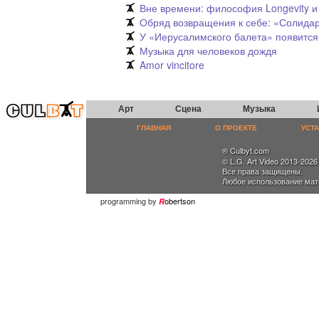
Вне времени: философия Longevity и
Обряд возвращения к себе: «Солида
У «Иерусалимского балета» появится
Музыка для человеков дождя
Amor vincitore
Арт
Сцена
Музыка
ГЛАВНАЯ
О ПРОЕКТЕ
УСТ
® Culbyt.com
© L.G. Art Video 2013-2026
Все права защищены.
Любое использование мат
programming by
obertson
R