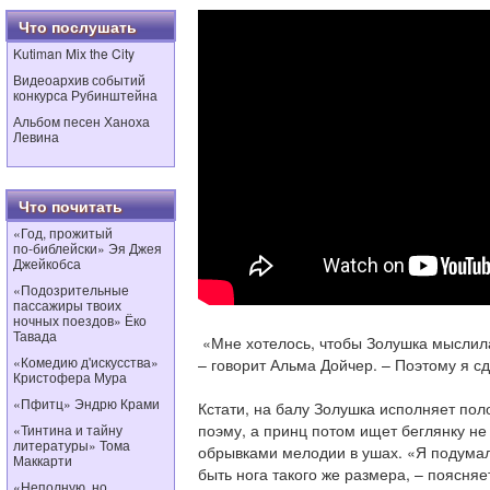
Что послушать
Kutiman Mix the City
Видеоархив событий
конкурса Рубинштейна
Альбом песен Ханоха
Левина
Что почитать
«Год, прожитый
по‑библейски» Эя Джея
Джейкобса
«Подозрительные
пассажиры твоих
ночных поездов» Ёко
Тавада
«Мне хотелось, чтобы Золушка мыслила 
«Комедию д'искусства»
– говорит Альма Дойчер. – Поэтому я с
Кристофера Мура
«Пфитц» Эндрю Крами
Кстати, на балу Золушка исполняет по
поэму, а принц потом ищет беглянку не 
«Тинтина и тайну
литературы» Тома
обрывками мелодии в ушах. «Я подумал
Маккарти
быть нога такого же размера, – поясняе
«Неполную, но