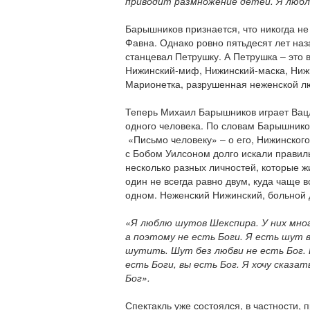
приводит размножение детей. Я люблю
Барышников признается, что никогда не
Фавна. Однако ровно пятьдесят лет наз
станцевал Петрушку. А Петрушка – это 
Нижинский-миф, Нижинский-маска, Нижи
Марионетка, разрушенная неженской л
Теперь Михаил Барышников играет Вацл
одного человека. По словам Барышников
«Письмо человеку» – о его, Нижинского,
с Бобом Уилсоном долго искали правиль
несколько разных личностей, которые ж
один не всегда равно двум, куда чаще в
одном.
Неженский Нижинский, больной д
«Я люблю шутов Шекспира. У них мног
а поэтому не есть Боги. Я есть шут 
шутить.
Шут без любви не есть Бог. 
есть Боги, вы есть Бог. Я хочу сказат
Бог
»
.
Спектакль уже состоялся, в частности, 