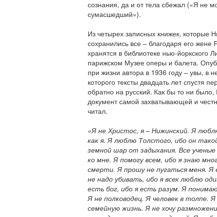
сознания, да и от тела сбежал («Я не мо
сумасшедший»).
Из четырех записных книжек, которые Н
сохранились все – благодаря его жене
хранятся в библиотеке нью-йоркского Л
парижском Музее оперы и балета. Опу
при жизни автора в 1936 году – увы, в 
которого тексты двадцать лет спустя п
обратно на русский. Как бы то ни было,
документ самой захватывающей и честно
читал.
«Я не Христос, я – Нижинский. Я любл
как я. Я люблю Толстого, ибо он такой
земной шар от задыхания. Все ученые
ко мне. Я помогу всем, ибо я знаю мног
смерти. Я прошу не пугаться меня. Я 
не надо убивать, ибо я всех люблю оди
есть бог, ибо я есть разум. Я понима
Я не полководец. Я человек в толпе. 
семейную жизнь. Я не хочу размножени