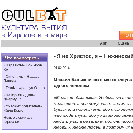
О 
Арт
Сцена
«Я не Христос, я – Нижински
Что посмотреть
«Паразиты» Пон Чжун
01.02.2016
Хо
«Синонимы» Надава
Михаил Барышников в маске клоуна 
Лапида
одного человека
«Frantz» Франсуа Озона
«Патерсон» Джима
«Магазин обманывал. Я обманывал то
Джармуша
магазинов, а поэтому знаю, что мне н
«Ужасных родителей»
буквами, а маленькими, ибо я сэконо
Жана Кокто
что люди глупы, ибо у них много дене
Новые сказки для
люди глупы, а магазины, ибо они прод
взрослых
любви. Я люблю людей, а поэтому их 