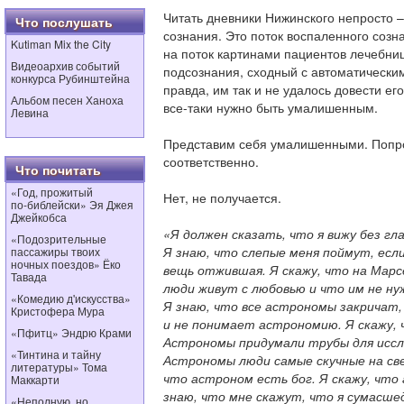
Читать дневники Нижинского непросто –
Что послушать
сознания. Это поток воспаленного созн
Kutiman Mix the City
на поток картинами пациентов лечебни
Видеоархив событий
подсознания, сходный с автоматически
конкурса Рубинштейна
правда, им так и не удалось довести ег
Альбом песен Ханоха
все-таки нужно быть умалишенным.
Левина
Представим себя умалишенными. Попр
соответственно.
Что почитать
«Год, прожитый
Нет, не получается.
по‑библейски» Эя Джея
Джейкобса
«Я должен сказать, что я вижу без гла
«Подозрительные
Я знаю, что слепые меня поймут, если
пассажиры твоих
ночных поездов» Ёко
вещь отжившая. Я скажу, что на Марс
Тавада
люди живут с любовью и что им не нуж
«Комедию д'искусства»
Я знаю, что все астрономы закричат,
Кристофера Мура
и не понимает астрономию. Я скажу, 
«Пфитц» Эндрю Крами
Астрономы придумали трубы для исс
«Тинтина и тайну
Астрономы люди самые скучные на све
литературы» Тома
что астроном есть бог. Я скажу, что
Маккарти
знаю, что мне скажут, что я сумасшед
«Неполную, но