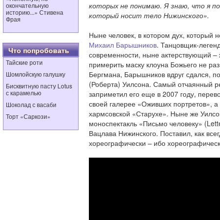
которых не понимаю. Я знаю, что я по
окончательную
историю...» Стивена
который носит тело Нижинского».
Фрая
Ныне человек, в котором дух, который н
Михаил Барышников
. Танцовщик-леген
Что попробовать
современности, ныне актерствующий – 
Тайские роти
примерить маску клоуна Божьего не раз 
Бергмана, Барышников вдруг сдался, 
Шомлойскую галушку
(Роберта) Уилсона. Самый отчаянный 
Бисквитную пасту Lotus
с карамелью
заприметил его еще в 2007 году, перев
своей галерее «Оживших портретов», а 
Шоколад с васаби
хармсовской «Старухе». Ныне же Уилс
Торт «Саркози»
моноспектакль «Письмо человеку» (Lett
Вацлава Нижинского. Поставил, как всегд
хореографически – ибо хореографическ