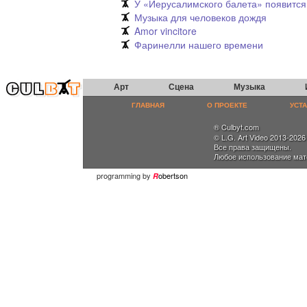
У «Иерусалимского балета» появится
Музыка для человеков дождя
Amor vincitore
Фаринелли нашего времени
Арт
Сцена
Музыка
ГЛАВНАЯ
О ПРОЕКТЕ
УСТ
® Culbyt.com
© L.G. Art Video 2013-2026
Все права защищены.
Любое использование мат
programming by
obertson
R