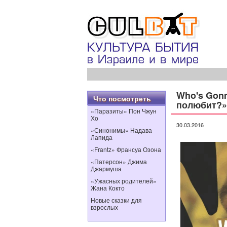
Who's Gonn
Что посмотреть
полюбит?»
«Паразиты» Пон Чжун
Хо
30.03.2016
«Синонимы» Надава
Лапида
«Frantz» Франсуа Озона
«Патерсон» Джима
Джармуша
«Ужасных родителей»
Жана Кокто
Новые сказки для
взрослых