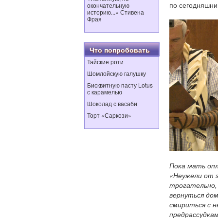
по сегодняшний
окончательную
историю...» Стивена
Фрая
Что попробовать
Тайские роти
Шомлойскую галушку
Бисквитную пасту Lotus
с карамелью
Шоколад с васаби
Торт «Саркози»
Пока мать оп
«
Неужели от 
трогательно,
вернуться дом
смириться с н
предрассудкам