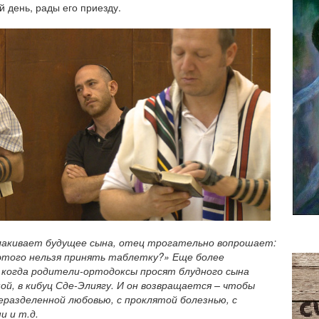
 день, рады его приезду.
лакивает будущее сына, отец трогательно вопрошает:
этого нельзя принять таблетку?» Еще более
 когда родители-ортодоксы просят блудного сына
ой, в кибуц Сде-Элиягу. И он возвращается – чтобы
еразделенной любовью, с проклятой болезнью, с
и и т.д.