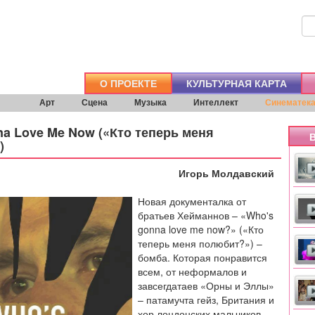
О ПРОЕКТЕ
КУЛЬТУРНАЯ КАРТА
Арт
Сцена
Музыка
Интеллект
Синематек
a Love Me Now («Кто теперь меня
В
)
Игорь Молдавский
Новая документалка от
братьев Хейманнов – «Who's
gonna love me now?» («Кто
теперь меня полюбит?») –
бомба. Которая понравится
всем, от неформалов и
завсегдатаев «Орны и Эллы»
– патамучта гейз, Британия и
хор лондонских мальчиков-