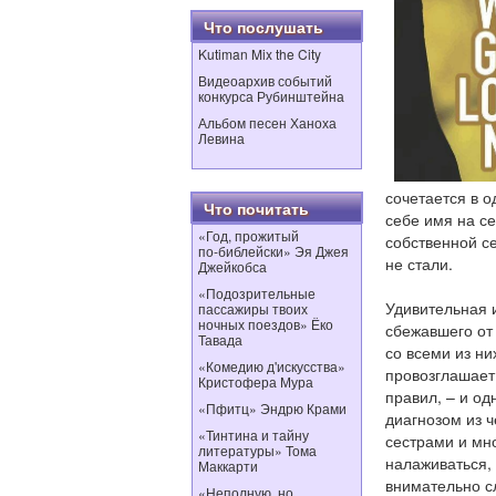
Что послушать
Kutiman Mix the City
Видеоархив событий
конкурса Рубинштейна
Альбом песен Ханоха
Левина
сочетается в 
Что почитать
себе имя на с
«Год, прожитый
собственной с
по‑библейски» Эя Джея
не стали.
Джейкобса
«Подозрительные
Удивительная 
пассажиры твоих
ночных поездов» Ёко
сбежавшего от
Тавада
со всеми из ни
«Комедию д'искусства»
провозглашает 
Кристофера Мура
правил, – и о
«Пфитц» Эндрю Крами
диагнозом из 
«Тинтина и тайну
сестрами и мн
литературы» Тома
налаживаться,
Маккарти
внимательно с
«Неполную, но