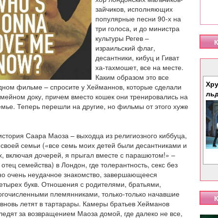
зайчиков, исполняющих
популярные песни 90-х на
три голоса, и до министра
культуры Регев –
К
израильский флаг,
десантники, кибуц и Гиват
ха-тахмошет, все на месте.
Каким образом это все
Хру
одном фильме – спросите у Хейманнов, которые сделали
ль
емейном доку, причем вместо кошек они тренировались на
емье. Теперь перешли на другие, но фильмы от этого хуже
история Саара Маоза – выходца из религиозного киббуца,
 своей семьи («все семь моих детей были десантниками и
х, включая дочерей, я прыгал вместе с парашютом!» –
отец семейства) в Лондон, где толерантность, секс без
дно очень неудачное знакомство, завершающееся
четырех букв. Отношения с родителями, братьями,
огочисленными племянниками, только-только начавшие
К
 вновь летят в тартарары. Камеры братьев Хейманов
ледят за возвращением Маоза домой, где далеко не все,