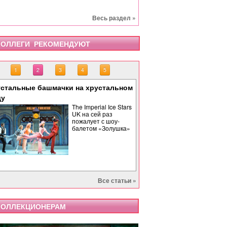
Весь раздел »
ОЛЛЕГИ РЕКОМЕНДУЮТ
1
2
3
4
5
стальные башмачки на хрустальном
«Тоска» завершает опе
«Бах. Революционная 
«Саломея» в Израильс
Палиндром: музыкальн
ду
времени
The Imperial Ice Stars
UK на сей раз
пожалует с шоу-
балетом «Золушка»
Все статьи »
ОЛЛЕКЦИОНЕРАМ