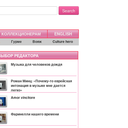
Search
КОЛЛЕКЦИОНЕРАМ
ENGLISH
а
Гурме
Вояж
Culture hero
ЫБОР РЕДАКТОРА
Музыка для человеков дождя
Роман Минц: «Почему-то еврейская
интонация в музыке мне дается
легко»
Amor vincitore
Фаринелли нашего времени