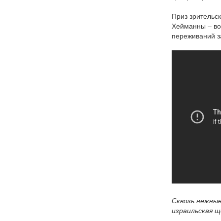
Приз зрительск
Хейманны – во
переживаний з
Сквозь нежные
израильская 