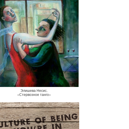
Элишева Несис.
«Стервозное танго»