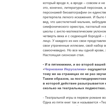
который вроде я, а вроде – совсем и не
это, конечно, литературный персонаж, а
персонажей биоавтографии он единств
претерпела легкого искажения. И было
вид, что шестилетний мальчик, заблуди
симфонического оркестра, патлатый но
школы с англо-математическим уклоном
четверть века и с седеющей бородой – 
лицо. У каждого из них свои представле
свои утраченные иллюзии, свой набор 
самоочевидно. Но все мы одной крови, э
Настоящая сионская стая.
- И в пятикнижии, и во второй вашей
«
Черновики Иерусалима
» ощущается
тому же на страницах ее не раз звуч
Таким образом, за постмодернистско
в которой действие разыгрывается н
сколько на театральных подмостках
- Театральной игры в первом романе вс
Одна из пяти книг так и называется «Те