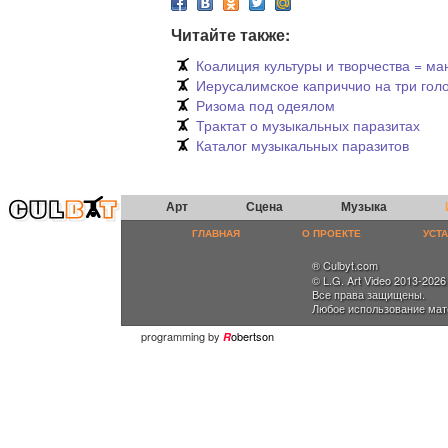
Читайте также:
Коалиция культуры и творчества = м
Иерусалимское каприччио на три гол
Ризома под одеялом
Трактат о музыкальных паразитах
Каталог музыкальных паразитов
Арт
Сцена
Музыка
ГЛАВНАЯ
О ПРОЕКТЕ
УСТ
® Culbyt.com
© L.G. Art Video 2013-2026
Все права защищены.
Любое использование мат
programming by
obertson
R