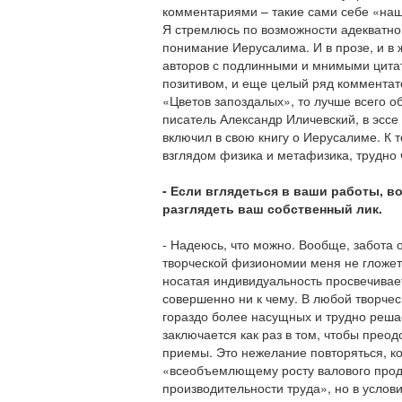
комментариями – такие сами себе «на
Я стремлюсь по возможности адекватно
понимание Иерусалима. И в прозе, и в 
авторов с подлинными и мнимыми цитата
позитивом, и еще целый ряд комментато
«Цветов запоздалых», то лучше всего об
писатель Александр Иличевский, в эссе
включил в свою книгу о Иерусалиме. К т
взглядом физика и метафизика, трудно 
- Если вглядеться в ваши работы, в
разглядеть ваш собственный лик.
- Надеюсь, что можно. Вообще, забота 
творческой физиономии меня не гложет.
носатая индивидуальность просвечивает
совершенно ни к чему. В любой творчес
гораздо более насущных и трудно реша
заключается как раз в том, чтобы прео
приемы. Это нежелание повторяться, к
«всеобъемлющему росту валового про
производительности труда», но в услови