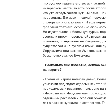
что русское издание его восьмичастной
интересном месте, то есть после второг
что уже складывается нужный язык. Шах
переводить. Его иврит – самый нерусск
с которыми я сталкивался. Я еще пере
фрагмент третьего, особенно любимог
Но издательство «Мосты культуры», пер
свернули проект переводной литературы
по-моему, совершенно необходимы для
существовал и на русском языке. Для р
Иерусалима они важнее Амихая, важнее
бесконечно важнее Булгакова.
- Насколько мне известно, сейчас о
на иврите?
- Роман на иврите написан давно, боле
урывками под видом отдельных историй
периодических изданиях, примерно на д
«Черновиками Иерусалима» происходил
отдельных рассказов и эссе они обкаты
лет в разных журналах и антологиях. Те