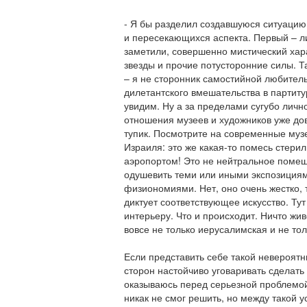
- Я бы разделил создавшуюся ситуацию 
и пересекающихся аспекта. Первый – л
заметили, совершенно мистический хара
звезды и прочие потусторонние силы. Та
– я не сторонник самостийной любитель
дилетантского вмешательства в партиту
увидим. Ну а за пределами сугубо лично
отношения музеев и художников уже до
тупик. Посмотрите на современные музе
Израиля: это же какая-то помесь стери
аэропортом! Это не нейтральное помещ
одушевить теми или иными экспозиция
физиономиями. Нет, оно очень жестко, 
диктует соответствующее искусство. Ту
интерьеру. Что и происходит. Ничто жив
вовсе не только иерусалимская и не тол
Если представить себе такой невероятн
сторон настойчиво уговаривать сделать 
оказываюсь перед серьезной проблемой.
никак не смог решить, но между такой у