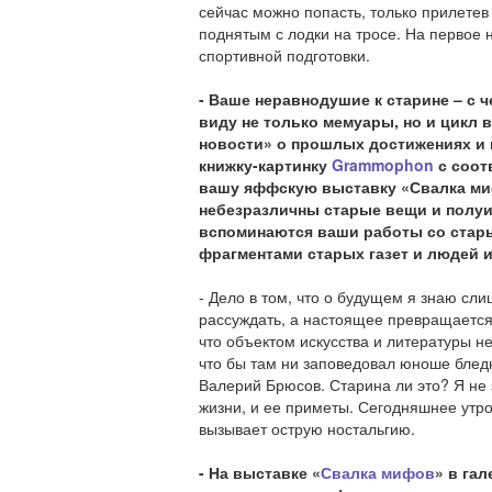
сейчас можно попасть, только прилетев
поднятым с лодки на тросе. На первое н
спортивной подготовки.
- Ваше неравнодушие к старине – с 
виду не только мемуары, но и цикл 
новости» о прошлых достижениях и 
книжку-картинку
Grammophon
с соот
вашу яффскую выставку «Свалка миф
небезразличны старые вещи и полу
вспоминаются ваши работы со стар
фрагментами старых газет и людей и
- Дело в том, что о будущем я знаю сл
рассуждать, а настоящее превращается
что объектом искусства и литературы н
что бы там ни заповедовал юноше блед
Валерий Брюсов. Старина ли это? Я не
жизни, и ее приметы. Сегодняшнее утро
вызывает острую ностальгию.
- На выставке «
Свалка мифов
» в га