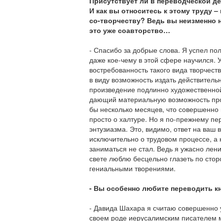
Присутствует ли в переводческой д
И как вы относитесь к этому труду – к
со-творчеству? Ведь вы неизменно 
это уже соавторство…
- Спасибо за добрые слова. Я успел по
даже кое-чему в этой сфере научился. У
востребованность такого вида творчест
в виду возможность издать действител
произведение подлинно художественной
дающий материальную возможность про
бы несколько месяцев, что совершенно 
просто о халтуре. Но я по-прежнему пер
энтузиазма. Это, видимо, ответ на ваш 
исключительно о трудовом процессе, а 
заниматься не стал. Ведь я ужасно лен
свете люблю бесцельно глазеть по сто
гениальными творениями.
- Вы особенно любите переводить к
- Давида Шахара я считаю совершенно
своем роде иерусалимским писателем м