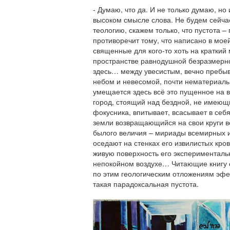
- Думаю, что да. И не только думаю, но
высоком смысле слова. Не будем сейча
теологию, скажем только, что пустота –
противоречит тому, что написано в моей
священные для кого-то хоть на краткий
пространстве равнодушной безразмерн
здесь… между увесистым, вечно пребы
небом и невесомой, почти нематериаль
умещается здесь всё это пущенное на в
город, стоящий над бездной, не имеющ
фокусника, впитывает, всасывает в себя 
земли возвращающийся на свои круги 
былого величия – мириады всемирных и
оседают на стенках его извилистых кро
живую поверхность его экспериментальн
непокойном воздухе… Читающие книгу с
по этим геологическим отложениям эфе
такая парадоксальная пустота
.