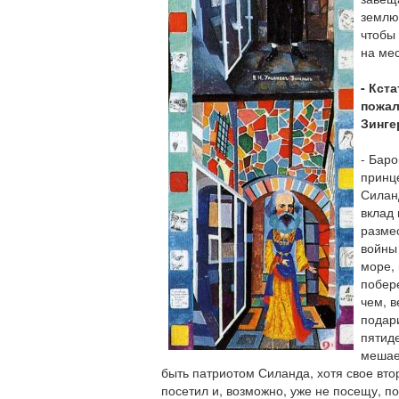
землю 
чтобы 
на мес
- Кст
пожал
Зинге
- Бар
принц
Силан
вклад 
разме
войны
море, 
побер
чем, в
подар
пятид
мешае
быть патриотом Силанда, хотя свое втор
посетил и, возможно, уже не посещу, п