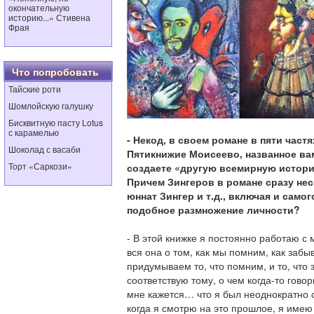
окончательную
историю...» Стивена
Фрая
Что попробовать
Тайские роти
Шомлойскую галушку
Бисквитную пасту Lotus
с карамелью
- Некод, в своем романе в пяти частя
Шоколад с васаби
Пятикнижие Моисеево, названное в
Торт «Саркози»
создаете «другую всемирную истори
Причем Зингеров в романе сразу нес
юннат Зингер и т.д., включая и само
подобное размножение личности?
- В этой книжке я постоянно работаю с
вся она о том, как мы помним, как забы
придумываем то, что помним, и то, что
соответствую тому, о чем когда-то гово
мне кажется… что я был неоднократно 
когда я смотрю на это прошлое, я имею 