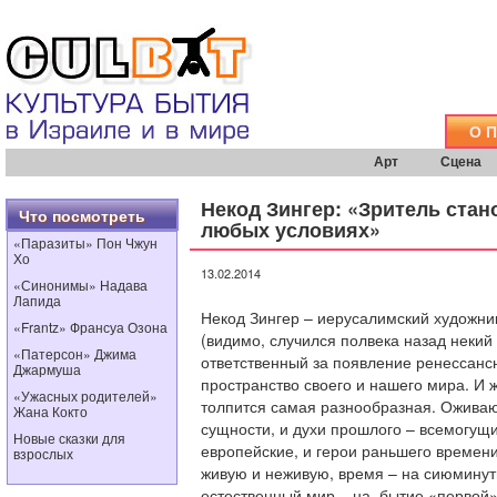
О 
Арт
Сцена
Некод Зингер: «Зритель стан
Что посмотреть
любых условиях»
«Паразиты» Пон Чжун
Хо
13.02.2014
«Синонимы» Надава
Лапида
Некод Зингер – иерусалимский художни
«Frantz» Франсуа Озона
(видимо, случился полвека назад некий 
«Патерсон» Джима
ответственный за появление ренессанс
Джармуша
пространство своего и нашего мира. И ж
«Ужасных родителей»
толпится самая разнообразная. Ожива
Жана Кокто
сущности, и духи прошлого – всемогу
Новые сказки для
европейские, и герои раньшего времен
взрослых
живую и неживую, время – на сиюминут
естественный мир – на бытие «первой»