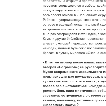
поработать на открытом пространстве 
проектом воодушевился и выбрал крайн
что для иерусалимского жителя море – 
весь проект описан в «Черновиках Иерус
Робинзон, устраивающий свою жизнь-и
острове и ведущий концептуальный суд
на зрителя или читателя, – это прообр
я не раз возвращался к этой идее, в ча
Крузо и другие библейские персонажи» 
элемент, который переходил из проекта
чемодан, полный бутылок с посланиями
бросать в пучину мирового «Океана ска
- В тот же период после ваших выста
галерея «Бограшов»; ее руководите
Музея современного израильского ис
пригласившая вас поучаствовать в 
тут же слетела со своего поста; а м
позвав вас выставляться, немедлен
ремонт. Цепь сиих мистических собы
зареклись сотрудничать с отечеств
каковы, по-вашему, истинные причи
«несовместимости»?