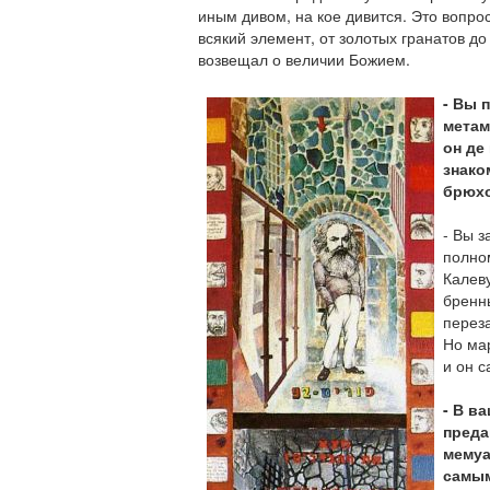
иным дивом, на кое дивится. Это вопрос
всякий элемент, от золотых гранатов д
возвещал о величии Божием.
- Вы 
метам
он де
знако
брюх
- Вы 
полно
Калеву
бренн
перез
Но мар
и он с
- В в
преда
мемуа
самым