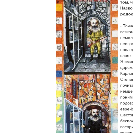
том, 
Наско
родо
- Точн
всяког
немало
неевре
послед
слоях 
Я имею
царск
Карло
Степа
почит
немце
поним
подоз
еврей
шесто
беспо
воспр
завещ