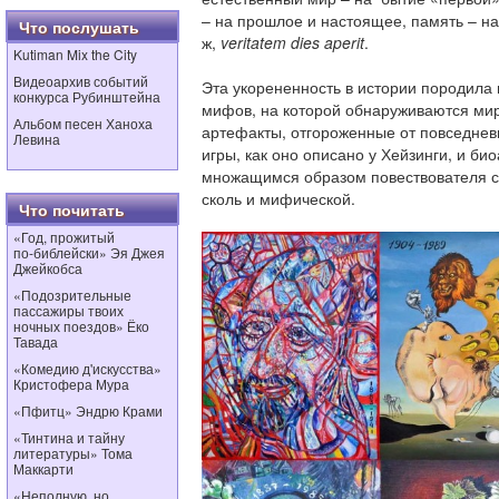
– на прошлое и настоящее, память – н
Что послушать
ж,
v
eritatem dies aperit
.
Kutiman Mix the City
Видеоархив событий
Эта укорененность в истории породила 
конкурса Рубинштейна
мифов, на которой обнаруживаются ми
Альбом песен Ханоха
артефакты, отгороженные от повседнев
Левина
игры, как оно описано у Хейзинги, и б
множащимся образом повествователя 
сколь и мифической.
Что почитать
«Год, прожитый
по‑библейски» Эя Джея
Джейкобса
«Подозрительные
пассажиры твоих
ночных поездов» Ёко
Тавада
«Комедию д'искусства»
Кристофера Мура
«Пфитц» Эндрю Крами
«Тинтина и тайну
литературы» Тома
Маккарти
«Неполную, но