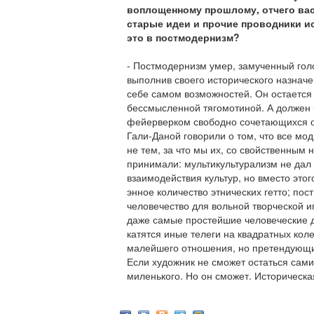
воплощенному прошлому, отчего вас
старые идеи и прочие проводники и
это в постмодернизм?
- Постмодернизм умер, замученный гол
выполнив своего исторического назначе
себе самом возможностей. Он остается
бессмысленной тягомотиной. А должен 
фейерверком свободно сочетающихся о
Гали-Даной говорили о том, что все мо
не тем, за что мы их, со свойственным
принимали: мультикультурализм не дал 
взаимодействия культур, но вместо это
энное количество этнических гетто; по
человечество для вольной творческой и
даже самые простейшие человеческие д
катятся иные телеги на квадратных кол
малейшего отношения, но претендующи
Если художник не сможет остаться самим
миленького. Но он сможет. Историческа