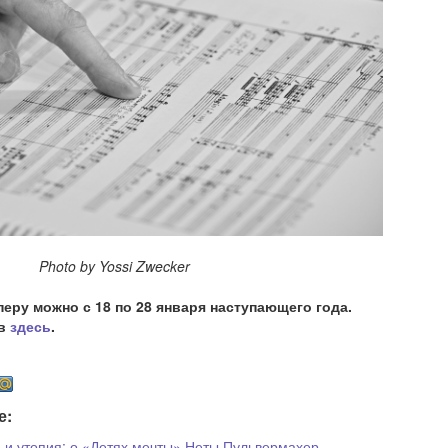
y Yossi Zwecker
еру можно с 18 по 28 января наступающего года.
ов
здесь
.
е:
д и утопия: о «Детях мечты» Неты Пульвермахер