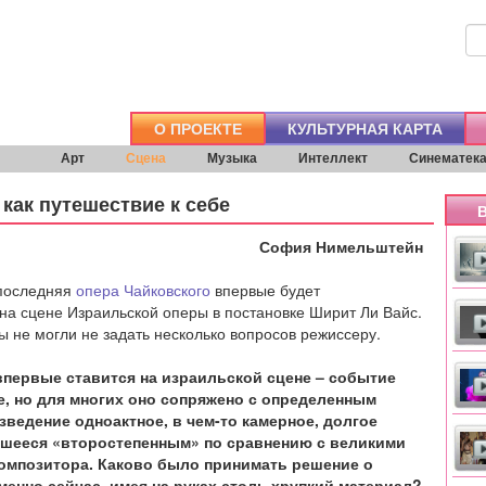
О ПРОЕКТЕ
КУЛЬТУРНАЯ КАРТА
Арт
Сцена
Музыка
Интеллект
Синематек
как путешествие к себе
В
София Нимельштейн
 последняя
опера Чайковского
впервые будет
на сцене Израильской оперы в постановке Ширит Ли Вайс.
ы не могли не задать несколько вопросов режиссеру.
впервые ставится на израильской сцене – событие
, но для многих оно сопряжено с определенным
зведение одноактное, в чем-то камерное, долгое
вшееся «второстепенным» по сравнению с великими
омпозитора. Каково было принимать решение о
менно сейчас, имея на руках столь хрупкий материал?