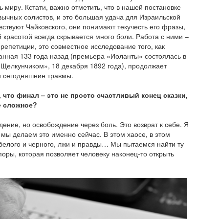
ь миру. Кстати, важно отметить, что в нашей постановке
зычных солистов, и это большая удача для Израильской
вствуют Чайковского, они понимают текучесть его фразы,
й красотой всегда скрывается много боли. Работа с ними –
 репетиции, это совместное исследование того, как
анная 133 года назад (премьера «Иоланты» состоялась в
«Щелкунчиком», 18 декабря 1892 года), продолжает
и сегодняшние травмы.
, что финал – это не просто счастливый конец сказки,
е сложное?
дение, но освобождение через боль. Это возврат к себе. Я
о мы делаем это именно сейчас. В этом хаосе, в этом
белого и черного, лжи и правды… Мы пытаемся найти ту
поры, которая позволяет человеку наконец-то открыть