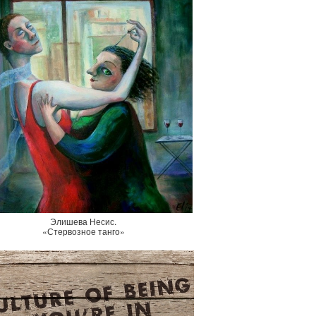
Элишева Несис.
«Стервозное танго»