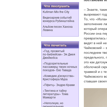
Что послушать
– Знаете, так
Kutiman Mix the City
вызревают год
Видеоархив событий
То, что «Иола
конкурса Рубинштейна
заполнение ла
Альбом песен Ханоха
который опера
Левина
России она пе
превратилась 
видят в ней н
Что почитать
Чайковский – э
«Год, прожитый
последнем тво
по‑библейски» Эя Джея
предельного, 
Джейкобса
это как датск
«Подозрительные
оболочкой скр
пассажиры твоих ночных
поездов» Ёко Тавада
травмой и с т
«Комедию д'искусства»
Чайковского в
Кристофера Мура
ставшая свое
«Пфитц» Эндрю Крами
«Тинтина и тайну
литературы» Тома
Маккарти
«Неполную, но
окончательную