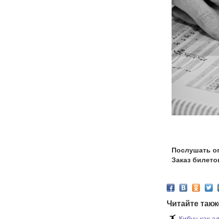
Photo b
Послушать оп
Заказ билет
Читайте такж
Кибуц как а