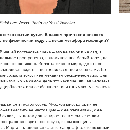
 Weiss. Photo by Yossi Zwecker
е о «сокрытии сути». В вашем прочтении слепота
о не физический недуг, а некая метафора изоляции?
В нашей постановке сцена – это не замок и не сад, а
нальное пространство, напоминающее белый холст, на
ичего не написано. Иоланта живет в мире, где от нее
зможность видеть – не только свет, но и себя саму. Ее
ние создали вокруг нее механизм бесконечной лжи. Они
защитой, но на самом деле это насилие: лишая человека
«ущербности» или особенности, они отнимают у него волю
ащается в пустой сосуд. Мужской мир, который ее
может вместить ее настоящую – с ее желаниями, с ее
 силой, – и потому он запирает ее в этом «светлом
пространство парит, оно текуче, в нем женщины –
ра, Марта – становятся частью ландшафта, его нежными