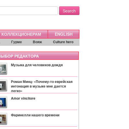
Search
КОЛЛЕКЦИОНЕРАМ
ENGLISH
а
Гурме
Вояж
Culture hero
ЫБОР РЕДАКТОРА
Музыка для человеков дождя
Роман Минц: «Почему-то еврейская
интонация в музыке мне дается
легко»
Amor vincitore
Фаринелли нашего времени