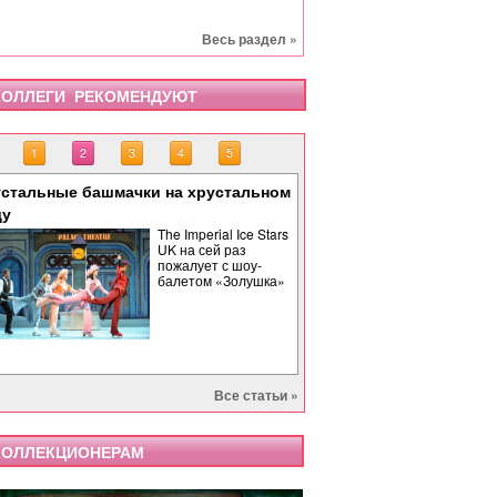
Весь раздел »
ОЛЛЕГИ РЕКОМЕНДУЮТ
1
2
3
4
5
стальные башмачки на хрустальном
«Тоска» завершает опе
«Бах. Революционная 
«Саломея» в Израильс
Палиндром: музыкальн
ду
времени
The Imperial Ice Stars
UK на сей раз
пожалует с шоу-
балетом «Золушка»
Все статьи »
ОЛЛЕКЦИОНЕРАМ