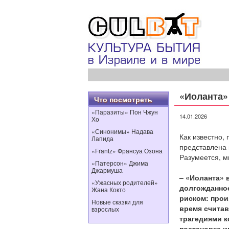
«Иоланта» 
Что посмотреть
«Паразиты» Пон Чжун
14.01.2026
Хо
«Синонимы» Надава
Как известно,
Лапида
представлена 
«Frantz» Франсуа Озона
Разумеется, м
«Патерсон» Джима
Джармуша
– «Иоланта» 
«Ужасных родителей»
долгожданное
Жана Кокто
риском: прои
Новые сказки для
время счита
взрослых
трагедиями к
постановке и