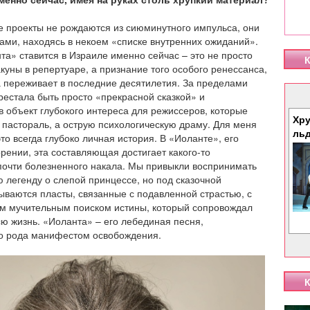
ие проекты не рождаются из сиюминутного импульса, они
ами, находясь в некоем «списке внутренних ожиданий».
нта» ставится в Израиле именно сейчас – это не просто
К
куны в репертуаре, а признание того особого ренессанса,
 переживает в последние десятилетия. За пределами
рестала быть просто «прекрасной сказкой» и
в объект глубокого интереса для режиссеров, которые
Хру
е пастораль, а острую психологическую драму. Для меня
ль
то всегда глубоко личная история. В «Иоланте», его
рении, эта составляющая достигает какого-то
почти болезненного накала. Мы привыкли воспринимать
ую легенду о слепой принцессе, но под сказочной
ываются пласты, связанные с подавленной страстью, с
ем мучительным поиском истины, который сопровождал
сю жизнь. «Иоланта» – его лебединая песня,
го рода манифестом освобождения.
К