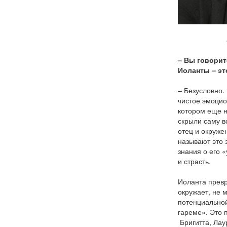
Shirit Lee
– Вы говорит
Иоланты – эт
– Безусловно. 
чистое эмоцио
котором еще н
скрыли саму во
отец и окруже
называют это 
знания о его 
и страсть.
Иоланта превр
окружает, не 
потенциальной
гареме». Это 
Бригитта, Лау