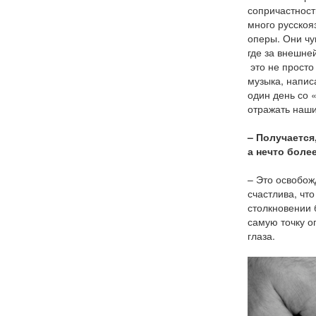
сопричастност
много русскоя
оперы. Они чу
где за внешне
это не просто
музыка, напис
один день со 
отражать наш
– Получается
а нечто боле
– Это освобож
счастлива, чт
столкновении 
самую точку о
глаза.