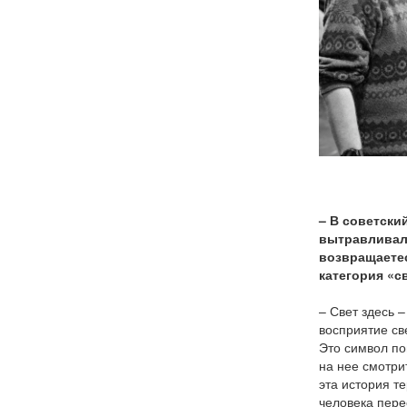
Photo b
– В советски
вытравливали
возвращаетес
категория «с
– Свет здесь 
восприятие све
Это символ по
на нее смотри
эта история те
человека пере