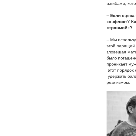
изгибами, кот
– Если сцена 
конфликт? Ка
«травмой»?
– Мы использу
этой парящей 
зловещая матер
было погашено
проникает муж
этот порядок 
удержать бал
реализмом.