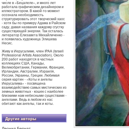
числе в «Бецалеле», и много лет
работала графическим дизайнером и
иллюстратором. В какой-то момент
осознала необходимость
структурировать этот творческий хаос
- хотя бы по примеру Адама в Райском
саду, давая названия каждому сгустку
существующей энергии. Так осталась
литератор Елизавета Михайличенко -
и появилась художница Элишева
Несис.
Живу в Иерусалиме, член IPAA (Israeli
Professional Artists Association). Около
200 работ находятся в частных
коллекциях США, Канады,
Великобритании, Германии, Франции,
Ирландии, Австралии, Израиля,
России, Украины, Греции. Любимая
серия картин - «Коты и ангелы
Иерусалима» - посвящена
взаимодействию самых мистических из
земных животных - кошек с наиболее
близкими нам небесными существами -
ангелами. Ведь в любом из нас
обитают как ангелы, так и коты.
Другие авторы
Леонид Бернат