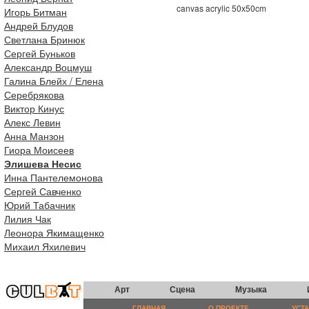
canvas acrylic 50х50cm
Игорь Битман
Андрей Блудов
Светлана Бринюк
Сергей Буньков
Александр Воцмуш
Галина Блейх / Елена
Серебрякова
Виктор Кинус
Алекс Левин
Анна Манзон
Гиора Моисеев
Элишева Несис
Инна Пантелемонова
Сергей Савченко
Юрий Табачник
Лилия Чак
Леонора Якимащенко
Михаил Яхилевич
Арт
Сцена
Музыка
ГЛАВНАЯ
О ПРОЕКТЕ
УСТ