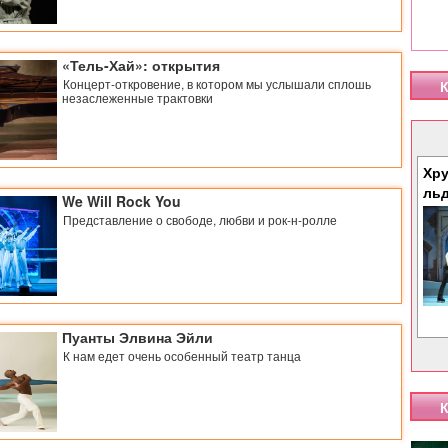
«Тель-Хай»: открытия
Концерт-откровение, в котором мы услышали сплошь
К
незаслеженные трактовки
Хру
ль
We Will Rock You
Представление о свободе, любви и рок-н-ролле
Пуанты Элвина Эйли
К нам едет очень особенный театр танца
К