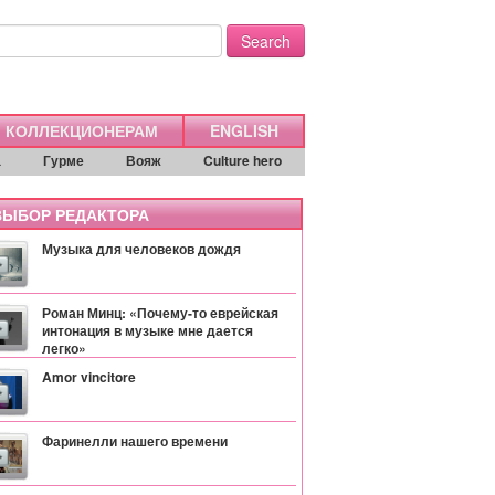
Search
КОЛЛЕКЦИОНЕРАМ
ENGLISH
а
Гурме
Вояж
Culture hero
ЫБОР РЕДАКТОРА
Музыка для человеков дождя
Роман Минц: «Почему-то еврейская
интонация в музыке мне дается
легко»
Amor vincitore
Фаринелли нашего времени