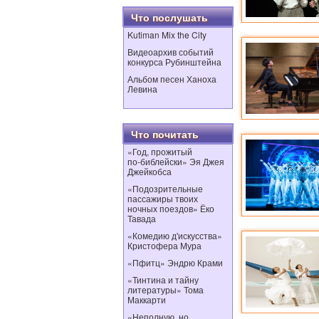
Что послушать
Kutiman Mix the City
Видеоархив событий
конкурса Рубинштейна
Альбом песен Ханоха
Левина
Что почитать
«Год, прожитый
по‑библейски» Эя Джея
Джейкобса
«Подозрительные
пассажиры твоих
ночных поездов» Ёко
Тавада
«Комедию д'искусства»
Кристофера Мура
«Пфитц» Эндрю Крами
«Тинтина и тайну
литературы» Тома
Маккарти
«Неполную, но