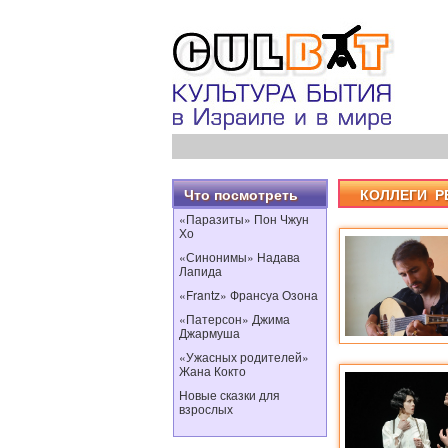
Что посмотреть
КОЛЛЕГИ 
«Паразиты» Пон Чжун
Хо
«Синонимы» Надава
Лапида
«Frantz» Франсуа Озона
«Патерсон» Джима
Джармуша
«Ужасных родителей»
Жана Кокто
Новые сказки для
взрослых