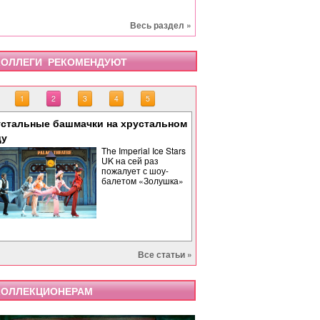
Весь раздел »
ОЛЛЕГИ РЕКОМЕНДУЮТ
1
2
3
4
5
стальные башмачки на хрустальном
«Тоска» завершает опе
«Бах. Революционная 
«Саломея» в Израильс
Палиндром: музыкальн
ду
времени
The Imperial Ice Stars
UK на сей раз
пожалует с шоу-
балетом «Золушка»
Все статьи »
ОЛЛЕКЦИОНЕРАМ