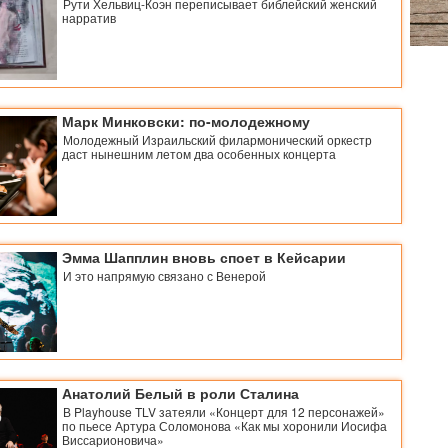
Рути Хельвиц-Коэн переписывает библейский женский
нарратив
Марк Минковски: по-молодежному
Молодежный Израильский филармонический оркестр
даст нынешним летом два особенных концерта
Эмма Шапплин вновь споет в Кейсарии
И это напрямую связано с Венерой
Анатолий Белый в роли Сталина
В Playhouse TLV затеяли «Концерт для 12 персонажей»
по пьесе Артура Соломонова «Как мы хоронили Иосифа
Виссарионовича»