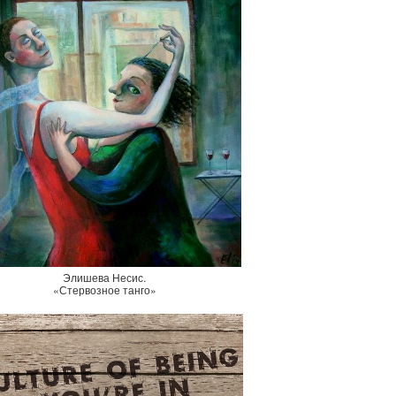
Элишева Несис.
«Стервозное танго»