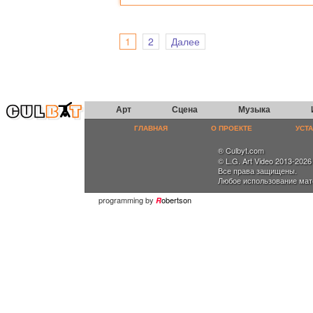
1
2
Далее
Арт
Сцена
Музыка
ГЛАВНАЯ
О ПРОЕКТЕ
УСТ
® Culbyt.com
© L.G. Art Video 2013-2026
Все права защищены.
Любое использование мат
programming by
obertson
R