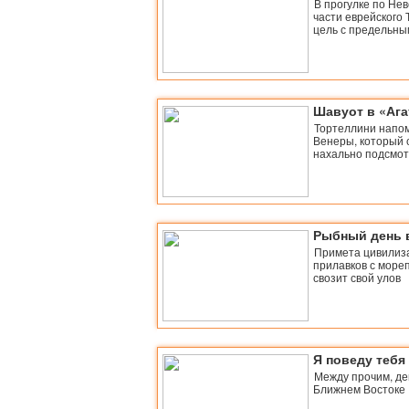
В прогулке по Нев
части еврейского
цель с предельны
Шавуот в «Ага
Тортеллини напо
Венеры, который 
нахально подсмо
Рыбный день 
Примета цивилиза
прилавков с мореп
свозит свой улов
Я поведу тебя 
Между прочим, д
Ближнем Востоке