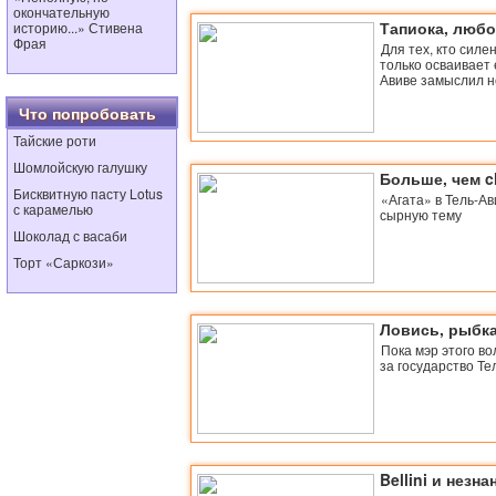
окончательную
Тапиока, люб
историю...» Стивена
Фрая
Для тех, кто силен
только осваивает е
Авиве замыслил 
Что попробовать
Тайские роти
Шомлойскую галушку
Больше, чем c
Бисквитную пасту Lotus
«Агата» в Тель-А
с карамелью
сырную тему
Шоколад с васаби
Торт «Саркози»
Ловись, рыбка
Пока мэр этого во
за государство Те
Bellini и незн