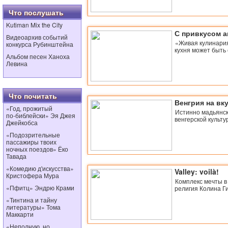
Что послушать
Kutiman Mix the City
С привкусом 
Видеоархив событий
«Живая кулинария
конкурса Рубинштейна
кухня может быть
Альбом песен Ханоха
Левина
Что почитать
Венгрия на вк
«Год, прожитый
Истинно мадьянск
по‑библейски» Эя Джея
венгерской культу
Джейкобса
«Подозрительные
пассажиры твоих
ночных поездов» Ёко
Тавада
«Комедию д'искусства»
Valley: voilà!
Кристофера Мура
Комплекс мечты в
«Пфитц» Эндрю Крами
религия Колина Г
«Тинтина и тайну
литературы» Тома
Маккарти
«Неполную, но