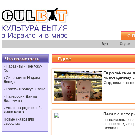
О 
Арт
Сцена
Что посмотреть
Гурме
«Паразиты» Пон Чжун
Хо
Европейские д
новогоднему 
«Синонимы» Надава
Лапида
Сыр, шампанское 
«Frantz» Франсуа Озона
«Патерсон» Джима
Джармуша
«Ужасных родителей»
Жана Кокто
Песах с истор
Новые сказки для
Ты поймешь, чего 
взрослых
лесные ягоды и ор
Recanati