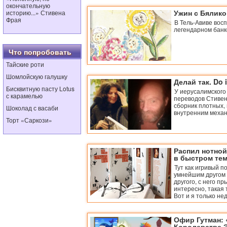
окончательную
Ужин с Бялик
историю...» Стивена
Фрая
В Тель-Авиве вос
легендарном банк
Что попробовать
Тайские роти
Шомлойскую галушку
Делай так. Do it
Бисквитную пасту Lotus
У иерусалимского
с карамелью
переводов Стивен
сборник плотных,
Шоколад с васаби
внутренним меха
Торт «Саркози»
Распил нотной
в быстром те
Тут как игривый п
умнейшим другом 
другого, с него пр
интересно, такая 
Вот и я только не
Офир Гутман: 
Королевстве 