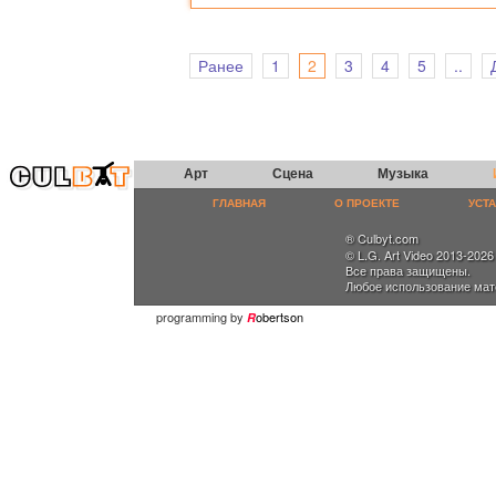
Ранее
1
2
3
4
5
..
Арт
Сцена
Музыка
ГЛАВНАЯ
О ПРОЕКТЕ
УСТ
® Culbyt.com
© L.G. Art Video 2013-2026
Все права защищены.
Любое использование мат
programming by
obertson
R