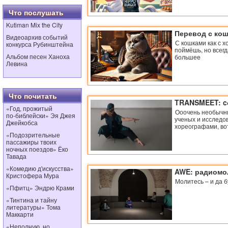
Что послушать
Kutiman Mix the City
Перевод с кош
Видеоархив событий
С кошками как с х
конкурса Рубинштейна
поймёшь, но всегд
Альбом песен Ханоха
большее
Левина
Что почитать
TRANSMEET: cо
«Год, прожитый
Ооочень необычн
по‑библейски» Эя Джея
ученых и исследо
Джейкобса
хореографами, вот
«Подозрительные
пассажиры твоих
ночных поездов» Ёко
Тавада
«Комедию д'искусства»
AWE: радиом
Кристофера Мура
Молитесь – и да 
«Пфитц» Эндрю Крами
«Тинтина и тайну
литературы» Тома
Маккарти
«Неполную, но