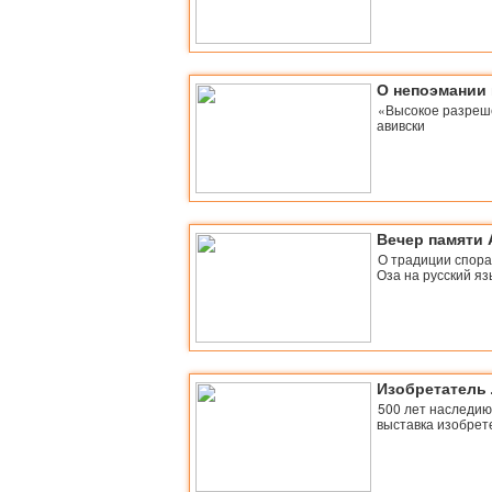
О непоэмании 
«Высокое разреш
авивски
Вечер памяти 
О традиции спора
Оза на русский я
Изобретатель
500 лет наследию
выставка изобрет