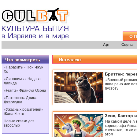
О 
Арт
Сцена
Что посмотреть
Интеллект
«Паразиты» Пон Чжун
Хо
Бриттен: пере
«Синонимы» Надава
«Военный реквием
Лапида
лапа рано или по
пустоту
«Frantz» Франсуа Озона
«Патерсон» Джима
Джармуша
«Ужасных родителей»
Жана Кокто
Зевс, Кастор 
Новые сказки для
На самом деле, у 
взрослых
хореографа Авшало
спектакле, то ли 
этом