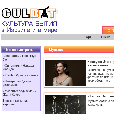
О 
Арт
Сцена
Что посмотреть
Музыка
«Паразиты» Пон Чжун
Хо
Конкурс Энеск
выживания
«Синонимы» Надава
Лапида
О том, что в Румы
«антиизраилизма»
«Frantz» Франсуа Озона
фестивале имени 
этом убедилась
«Патерсон» Джима
Джармуша
«Ужасных родителей»
Жана Кокто
«Кешет Эйлон»
Новые сказки для
Музыка должна зву
взрослых
замолчать