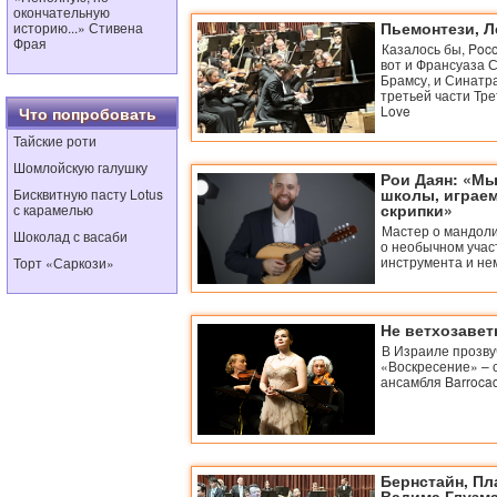
окончательную
Пьемонтези, Л
историю...» Стивена
Фрая
Казалось бы, Poco
вот и Франсуаза С
Брамсу, и Синатра
третьей части Тр
Love
Что попробовать
Тайские роти
Шомлойскую галушку
Рои Даян: «Мы
школы, играем
Бисквитную пасту Lotus
скрипки»
с карамелью
Мастер о мандоли
Шоколад с васаби
о необычном участ
инструмента и не
Торт «Саркози»
Не ветхозавет
В Израиле прозву
«Воскресение» – 
ансамбля Barroca
Бернстайн, Пл
Вадима Глузм