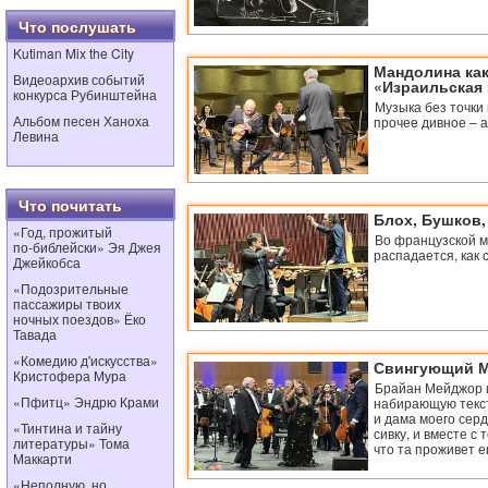
Что послушать
Kutiman Mix the City
Мандолина как
Видеоархив событий
«Израильская
конкурса Рубинштейна
Музыка без точки
Альбом песен Ханоха
прочее дивное – 
Левина
Что почитать
Блох, Бушков,
«Год, прожитый
Во французской м
по‑библейски» Эя Джея
распадается, как
Джейкобса
«Подозрительные
пассажиры твоих
ночных поездов» Ёко
Тавада
«Комедию д'искусства»
Свингующий 
Кристофера Мура
Брайан Мейджор и
«Пфитц» Эндрю Крами
набирающую текст
и дама моего сер
«Тинтина и тайну
сивку, и вместе с 
литературы» Тома
что та проживет е
Маккарти
«Неполную, но