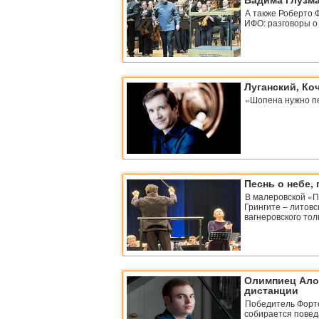
А также Роберто 
ИФО: разговоры о
Луганский, Ко
«Шопена нужно пе
Песнь о небе, 
В малеровской «П
Грингите – литов
вагнеровского тол
Олимпиец Ало
дистанции
Победитель Форт
собирается повед