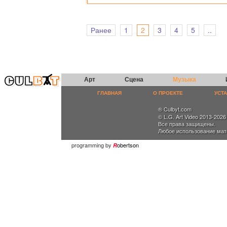
Ранее
1
2
3
4
5
..
Арт
Сцена
Музыка
ГЛАВНАЯ
О ПРОЕКТЕ
УСТ
® Culbyt.com
© L.G. Art Video 2013-2026
Все права защищены.
Любое использование мат
programming by
obertson
R