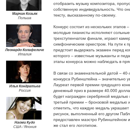
отобразить музыку композитора, пропус
Марчин Козьяк
собственную индивидуальность. Что он
Польша
тексту, высказанному по-своему.
Конкурс состоит из нескольких этапов –
молодые пианисты исполняют сольные 
трехступенчатом финале, играют камер
Леонардо Колафеличе
симфоническим оркестром. На пути к 
Италия
предстоит выдержать экзамен перед ко
которого – известные музыканты и педаг
этапы конкурса можно наблюдать в пря
В связи со знаменательной датой – 40
конкурса Рубинштейна – значительно у
Илья Кондратьев
Россия
Лауреат первой премии грядущего конк
денежный приз в размере 40.000 долла
будет награжден серебряной медалью и
третьей премии – бронзовой медалью и
отметить, что каждую медаль украшает
рисунок, выполненный его другом Пабл
Наоми Кудо
предоставлен маэстро Рубинштейном и
США / Япония
же стал его логотипом.