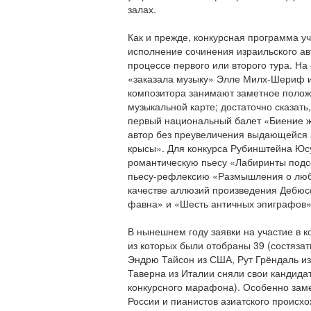
Мария Мазо
залах.
Россия
Как и прежде, конкурсная программа у
исполнение сочинения израильского авт
процессе первого или второго тура. На
«заказала музыку» Элле Милх-Шериф 
Нозоми Накагири
композитора занимают заметное полож
Япония
музыкальной карте; достаточно сказать
первый национальный балет «Биение 
автор без преувеличения выдающейся
крысы».
Для конкурса Рубинштейна Юс
романтическую пьесу «Лабиринты под
пьесу-рефлексию «Размышления о любв
Николас Наморадзе
Грузия
качестве аллюзий произведения Дебю
фавна» и «Шесть античных эпиграфов»
В нынешнем году заявки на участие в к
из которых были отобраны 39 (состязат
Эндрю Тайсон из США, Рут Грёндаль и
Осип Никифоров
Россия
Таверна из Италии сняли свои кандида
конкурсного марафона). Особенно заме
России и пианистов азиатского происхо