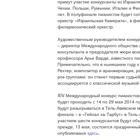
примут участие конкурсанты из Израиля
Чехии, Польши, Румынии, Италии и Фин
лет. В полуфинале пианистов будет со
Мисора Озаки
оркестр «Израильская Камерата», в фи
Япония
филармонический оркестр.
Художественным руководителем конкурс
– директор Международного общества 
консультанта и председателя жюри возл
Андрей Осокинс
профессора Арье Варди, известного пиа
Латвия
Примечательно, что в нынешнем году 
Рехтер, композитор и аранжировщик, 
рок-группами: он станет первым судьей
ассоциируется с классической музыкой.
XIV Международный конкурс пианистов
Сан-А Парк
США
будет проходить с 14 по 29 мая 2014 г
будут разыгрываться в Тель-Авивском м
финала – в «Гейхал ха-Тарбут» в Тель-
участием шести конкурсантов будут об
прежде, 13 мая, состоится праздничны
опубликована
здесь
.
Эмануэль Римольди
Италия