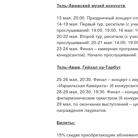
Тель-Авивский музей искусств
13 мая, 20:00. Праздничный концерт-от
14-19 мая. П
ервый тур, реситали (с уч
прослушиваний: 14:00, 19:00, 16 мая:
1
Сергей Соболев
20-22 мая.
Второй тур, реситали (с уча
Россия
прослушиваний: 20-21 мая:
14:00, 19:0
23-24 мая. Финал
– камерная программ
конкурсантов).
Начало прослушиваний
Тель-Авив, Гейхал ха-Тарбут
Наталья Соколовская
Россия
25-26 мая, 20:30. Финал – концерт с 
«Израильская Камерата» (6 конкурсанто
28-29 мая, 20:30, 19:30. Финал – конце
филармоническим оркестром (6 конкурс
29 мая, по окончании выступлений – ц
награждения лауреатов.
Юнг-Мин Сы
Южная Корея
Билеты:
15% скидки приобретающим абонемент 