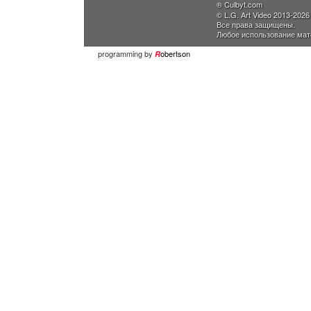
® Culbyt.com
© L.G. Art Video 2013-2026
Все права защищены.
Любое использование мат
programming by
obertson
R
Николай Хозяинов
Россия
Чже Вон Ху
Южная Корея
Вейин Чен
США