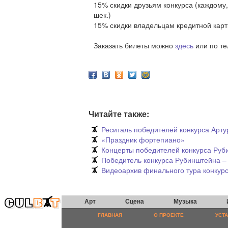
15% скидки друзьям конкурса (каждому,
шек.)
Рина Судо
Япония
15% скидки владельцам кредитной карт
Заказать билеты можно
здесь
или по т
Ютонг Сан
Китай
Читайте также:
Реситаль победителей конкурса Арт
«Праздник фортепиано»
Алессандро Таверна
Концерты победителей конкурса Руб
Италия
Победитель конкурса Рубинштейна –
Видеоархив финального тура конкур
Арт
Сцена
Музыка
Арсений Тарасевич-
Николаев
ГЛАВНАЯ
О ПРОЕКТЕ
УСТ
Россия