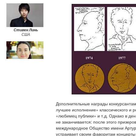
Стивен Линь
США
Адела Ликулеску
Румыния
Роман Лопатинский
Украина
Дополнительные награды конкурсантам
лучшее исполнение» классического и р
«любимец публики» и т.д. Однако в де
не заканчивается: после этого призеро
международное Общество имени Артур
устраивает своим фаворитам концерты