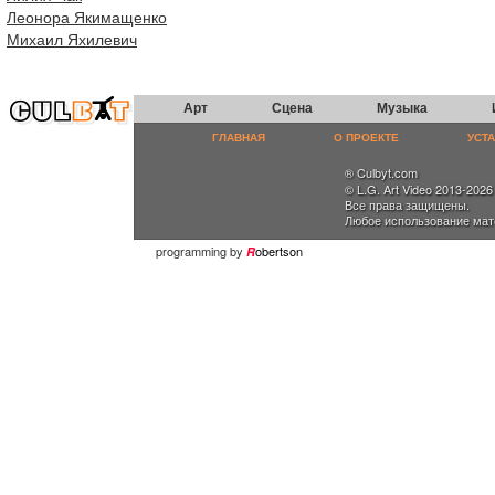
Леонора Якимащенко
Михаил Яхилевич
Арт
Сцена
Музыка
ГЛАВНАЯ
О ПРОЕКТЕ
УСТ
® Culbyt.com
© L.G. Art Video 2013-2026
Все права защищены.
Любое использование мат
programming by
obertson
R