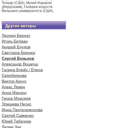
Толедо (США), Музея Израиля
(Иерусалим), Галереи искусств
Йельского университета (США).
Другие авторы
Леонид Бернат
Игорь Битман
Андрей Блудов
Светлана Бринюк
Сергей Буньков
Александр Воцмуш
Галина Блейх / Елена
Серебрякова
Виктор Кинус
Алекс Левин
Анна Манзон
Гиора Моисеев
Элишева Несис
Инна Пантелемонова
Сергей Савченко
Юрий Табачник
Лилия Чак