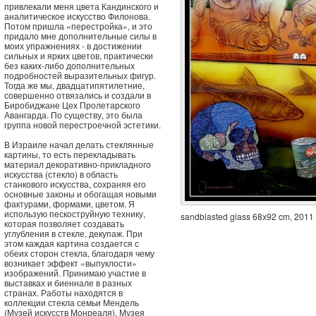
привлекали меня цвета Кандинского и
аналитическое искусство Филонова.
Потом пришла «перестройка», и это
придало мне дополнительные силы в
моих упражнениях - в достижении
сильных и ярких цветов, практически
без каких-либо дополнительных
подробностей выразительных фигур.
Тогда же мы, двадцатипятилетние,
совершенно отвязались и создали в
Биробиджане Цех Пролетарского
Авангарда. По существу, это была
группа новой перестроечной эстетики.
В Израиле начал делать стеклянные
картины, то есть перекладывать
материал декоративно-прикладного
искусства (стекло) в область
станкового искусства, сохраняя его
основные законы и обогащая новыми
фактурами, формами, цветом. Я
использую пескоструйную технику,
sandblasted glass 68x92 cm, 2011
которая позволяет создавать
углубления в стекле, декупаж. При
этом каждая картина создается с
обеих сторон стекла, благодаря чему
возникает эффект «выпуклости»
изображений. Принимаю участие в
выставках и биеннале в разных
странах. Работы находятся в
коллекции стекла семьи Мендель
(Музей искусств Монреаля), Музея