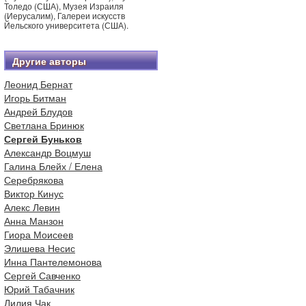
Толедо (США), Музея Израиля
(Иерусалим), Галереи искусств
Йельского университета (США).
Другие авторы
Леонид Бернат
Игорь Битман
Андрей Блудов
Светлана Бринюк
Сергей Буньков
Александр Воцмуш
Галина Блейх / Елена
Серебрякова
Виктор Кинус
Алекс Левин
Анна Манзон
Гиора Моисеев
Элишева Несис
Инна Пантелемонова
Сергей Савченко
Юрий Табачник
Лилия Чак