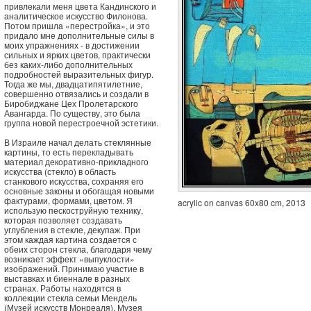
привлекали меня цвета Кандинского и
аналитическое искусство Филонова.
Потом пришла «перестройка», и это
придало мне дополнительные силы в
моих упражнениях - в достижении
сильных и ярких цветов, практически
без каких-либо дополнительных
подробностей выразительных фигур.
Тогда же мы, двадцатипятилетние,
совершенно отвязались и создали в
Биробиджане Цех Пролетарского
Авангарда. По существу, это была
группа новой перестроечной эстетики.
В Израиле начал делать стеклянные
картины, то есть перекладывать
материал декоративно-прикладного
искусства (стекло) в область
станкового искусства, сохраняя его
основные законы и обогащая новыми
фактурами, формами, цветом. Я
acrylic on canvas 60x80 cm, 2013
использую пескоструйную технику,
которая позволяет создавать
углубления в стекле, декупаж. При
этом каждая картина создается с
обеих сторон стекла, благодаря чему
возникает эффект «выпуклости»
изображений. Принимаю участие в
выставках и биеннале в разных
странах. Работы находятся в
коллекции стекла семьи Мендель
(Музей искусств Монреаля), Музея