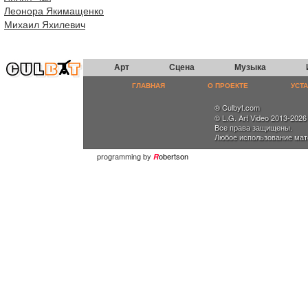
Леонора Якимащенко
Михаил Яхилевич
Арт
Сцена
Музыка
ГЛАВНАЯ
О ПРОЕКТЕ
УСТ
® Culbyt.com
© L.G. Art Video 2013-2026
Все права защищены.
Любое использование мат
programming by
obertson
R