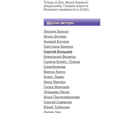
Толедо (США), Музея Израиля
(Иерусалим), Галереи искусств
Йельского университета (США).
Другие авторы
Леонид Бернат
Игорь Битман
Андрей Блудов
Светлана Бринюк
Сергей Буньков
Александр Воцмуш
Галина Блейх / Елена
Серебрякова
Виктор Кинус
Алекс Левин
Анна Манзон
Гиора Моисеев
Элишева Несис
Инна Пантелемонова
Сергей Савченко
Юрий Табачник
Лилия Чак