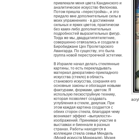
привлекали меня цвета Кандинского и
аналитическое искусство Филонова.
Потом пришла «перестройка», и это
придало мне дополнительные силы в
моих упражнениях - в достижении
сильных и ярких цветов, практически
без каких-либо дополнительных
подробностей выразительных фигур.
Тогда же мы, двадцатипятилетние,
совершенно отвязались и создали в
Биробиджане Цех Пролетарского
Авангарда. По существу, это была
группа новой перестроечной эстетики.
В Израиле начал делать стеклянные
картины, то есть перекладывать
материал декоративно-прикладного
искусства (стекло) в область
станкового искусства, сохраняя его
основные законы и обогащая новыми
фактурами, формами, цветом. Я
использую пескоструйную технику,
которая позволяет создавать
acry
углубления в стекле, декупаж. При
этом каждая картина создается с
обеих сторон стекла, благодаря чему
возникает эффект «выпуклости»
изображений. Принимаю участие в
выставках и биеннале в разных
странах. Работы находятся в
коллекции стекла семьи Мендель
(Музей искусств Монреаля), Музея