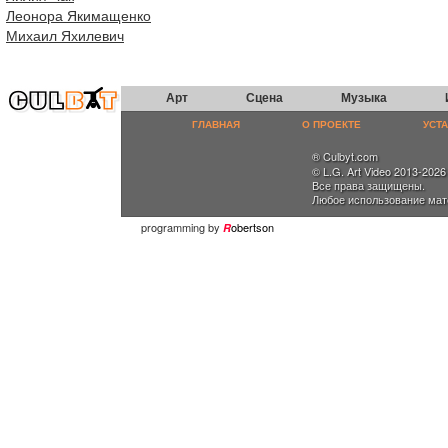
Леонора Якимащенко
Михаил Яхилевич
Арт
Сцена
Музыка
ГЛАВНАЯ
О ПРОЕКТЕ
УСТ
® Culbyt.com
© L.G. Art Video 2013-2026
Все права защищены.
Любое использование мат
programming by
obertson
R