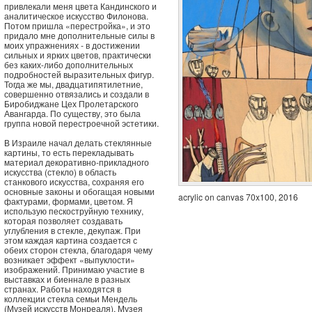
привлекали меня цвета Кандинского и
аналитическое искусство Филонова.
Потом пришла «перестройка», и это
придало мне дополнительные силы в
моих упражнениях - в достижении
сильных и ярких цветов, практически
без каких-либо дополнительных
подробностей выразительных фигур.
Тогда же мы, двадцатипятилетние,
совершенно отвязались и создали в
Биробиджане Цех Пролетарского
Авангарда. По существу, это была
группа новой перестроечной эстетики.
В Израиле начал делать стеклянные
картины, то есть перекладывать
материал декоративно-прикладного
искусства (стекло) в область
станкового искусства, сохраняя его
основные законы и обогащая новыми
acrylic on canvas 70x100, 2016
фактурами, формами, цветом. Я
использую пескоструйную технику,
которая позволяет создавать
углубления в стекле, декупаж. При
этом каждая картина создается с
обеих сторон стекла, благодаря чему
возникает эффект «выпуклости»
изображений. Принимаю участие в
выставках и биеннале в разных
странах. Работы находятся в
коллекции стекла семьи Мендель
(Музей искусств Монреаля), Музея