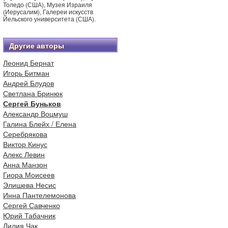
Толедо (США), Музея Израиля
(Иерусалим), Галереи искусств
Йельского университета (США).
Другие авторы
Леонид Бернат
Игорь Битман
Андрей Блудов
Светлана Бринюк
Сергей Буньков
Александр Воцмуш
Галина Блейх / Елена
Серебрякова
Виктор Кинус
Алекс Левин
Анна Манзон
Гиора Моисеев
Элишева Несис
Инна Пантелемонова
Сергей Савченко
Юрий Табачник
Лилия Чак