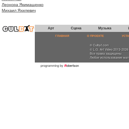
Леонора Якимащенко
Михаил Яхилевич
Арт
Сцена
Музыка
ГЛАВНАЯ
О ПРОЕКТЕ
УСТ
® Culbyt.com
© L.G. Art Video 2013-2026
Все права защищены.
Любое использование мат
programming by
obertson
R