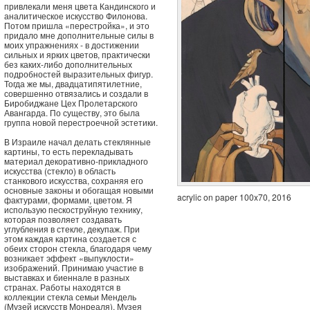
привлекали меня цвета Кандинского и
аналитическое искусство Филонова.
Потом пришла «перестройка», и это
придало мне дополнительные силы в
моих упражнениях - в достижении
сильных и ярких цветов, практически
без каких-либо дополнительных
подробностей выразительных фигур.
Тогда же мы, двадцатипятилетние,
совершенно отвязались и создали в
Биробиджане Цех Пролетарского
Авангарда. По существу, это была
группа новой перестроечной эстетики.
В Израиле начал делать стеклянные
картины, то есть перекладывать
материал декоративно-прикладного
искусства (стекло) в область
станкового искусства, сохраняя его
основные законы и обогащая новыми
acrylic on paper 100x70, 2016
фактурами, формами, цветом. Я
использую пескоструйную технику,
которая позволяет создавать
углубления в стекле, декупаж. При
этом каждая картина создается с
обеих сторон стекла, благодаря чему
возникает эффект «выпуклости»
изображений. Принимаю участие в
выставках и биеннале в разных
странах. Работы находятся в
коллекции стекла семьи Мендель
(Музей искусств Монреаля), Музея